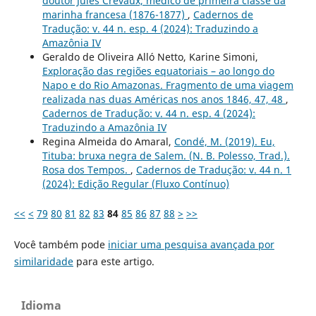
doutor Jules Crevaux, médico de primeira classe da
marinha francesa (1876-1877)
,
Cadernos de
Tradução: v. 44 n. esp. 4 (2024): Traduzindo a
Amazônia IV
Geraldo de Oliveira Alló Netto, Karine Simoni,
Exploração das regiões equatoriais – ao longo do
Napo e do Rio Amazonas. Fragmento de uma viagem
realizada nas duas Américas nos anos 1846, 47, 48
,
Cadernos de Tradução: v. 44 n. esp. 4 (2024):
Traduzindo a Amazônia IV
Regina Almeida do Amaral,
Condé, M. (2019). Eu,
Tituba: bruxa negra de Salem. (N. B. Polesso, Trad.).
Rosa dos Tempos.
,
Cadernos de Tradução: v. 44 n. 1
(2024): Edição Regular (Fluxo Contínuo)
<<
<
79
80
81
82
83
84
85
86
87
88
>
>>
Você também pode
iniciar uma pesquisa avançada por
similaridade
para este artigo.
Idioma