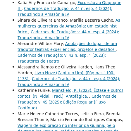
Katia Aily Franco de Camargo,
Excursão ao Oiapoque
II
,
Cadernos de Tradução: v. 44 n. esp. 4 (2024):
Traduzindo a Amazônia IV
Sinara de Oliveira Branco, Marília Bezerra Cacho,
As
mulheres guerreiras da Amazônia: um estudo hist
´órico
,
Cadernos de Tradução: v. 44 n. esp. 4 (2024):
Traduzindo a Amazônia IV
Alexandre Villibor Flory,
Anotações do lugar de um
tradutor teatral: experiências, projetos e desafios
,
Cadernos de Tradução: v. 43 n. esp. 1 (2023):
Tradutores de Teatro
Alessandra Ramos de Oliveira Harden, Hans Theo
Harden,
Livro Nove (Capítulo Um), (Páginas 1100-
1133)
,
Cadernos de Tradução: v. 44 n. esp. 4 (2024):
Traduzindo a Amazônia IV
Katherine Funke,
Mansfield, K. (2023). Êxtase e outros
contos. (N. Vidal, Trad.). Antofágica.
,
Cadernos de
Tradução: v. 45 (2025): Edição Regular (Fluxo
Contínuo)
Marie Helene Catherine Torres, Letícia Fiera, Brenda
Bressan Thomé, Marcio Fernando Rodrigues Campos,
Viagem de exploração no interior da Guiana, pelo