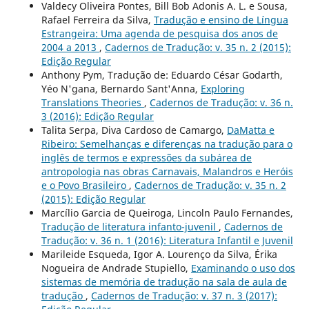
Valdecy Oliveira Pontes, Bill Bob Adonis A. L. e Sousa,
Rafael Ferreira da Silva,
Tradução e ensino de Língua
Estrangeira: Uma agenda de pesquisa dos anos de
2004 a 2013
,
Cadernos de Tradução: v. 35 n. 2 (2015):
Edição Regular
Anthony Pym, Tradução de: Eduardo César Godarth,
Yéo N'gana, Bernardo Sant'Anna,
Exploring
Translations Theories
,
Cadernos de Tradução: v. 36 n.
3 (2016): Edição Regular
Talita Serpa, Diva Cardoso de Camargo,
DaMatta e
Ribeiro: Semelhanças e diferenças na tradução para o
inglês de termos e expressões da subárea de
antropologia nas obras Carnavais, Malandros e Heróis
e o Povo Brasileiro
,
Cadernos de Tradução: v. 35 n. 2
(2015): Edição Regular
Marcílio Garcia de Queiroga, Lincoln Paulo Fernandes,
Tradução de literatura infanto-juvenil
,
Cadernos de
Tradução: v. 36 n. 1 (2016): Literatura Infantil e Juvenil
Marileide Esqueda, Igor A. Lourenço da Silva, Érika
Nogueira de Andrade Stupiello,
Examinando o uso dos
sistemas de memória de tradução na sala de aula de
tradução
,
Cadernos de Tradução: v. 37 n. 3 (2017):