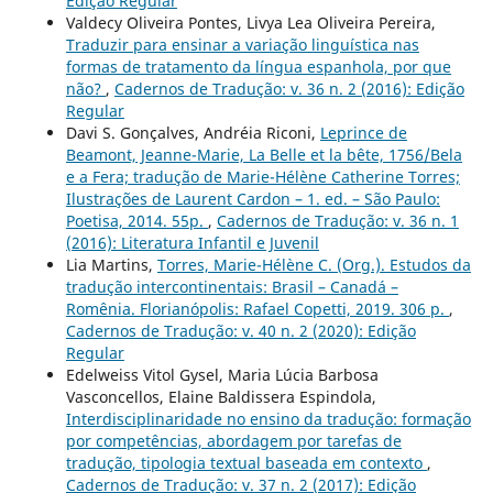
Edição Regular
Valdecy Oliveira Pontes, Livya Lea Oliveira Pereira,
Traduzir para ensinar a variação linguística nas
formas de tratamento da língua espanhola, por que
não?
,
Cadernos de Tradução: v. 36 n. 2 (2016): Edição
Regular
Davi S. Gonçalves, Andréia Riconi,
Leprince de
Beamont, Jeanne-Marie, La Belle et la bête, 1756/Bela
e a Fera; tradução de Marie-Hélène Catherine Torres;
Ilustrações de Laurent Cardon – 1. ed. – São Paulo:
Poetisa, 2014. 55p.
,
Cadernos de Tradução: v. 36 n. 1
(2016): Literatura Infantil e Juvenil
Lia Martins,
Torres, Marie-Hélène C. (Org.). Estudos da
tradução intercontinentais: Brasil – Canadá –
Romênia. Florianópolis: Rafael Copetti, 2019. 306 p.
,
Cadernos de Tradução: v. 40 n. 2 (2020): Edição
Regular
Edelweiss Vitol Gysel, Maria Lúcia Barbosa
Vasconcellos, Elaine Baldissera Espindola,
Interdisciplinaridade no ensino da tradução: formação
por competências, abordagem por tarefas de
tradução, tipologia textual baseada em contexto
,
Cadernos de Tradução: v. 37 n. 2 (2017): Edição