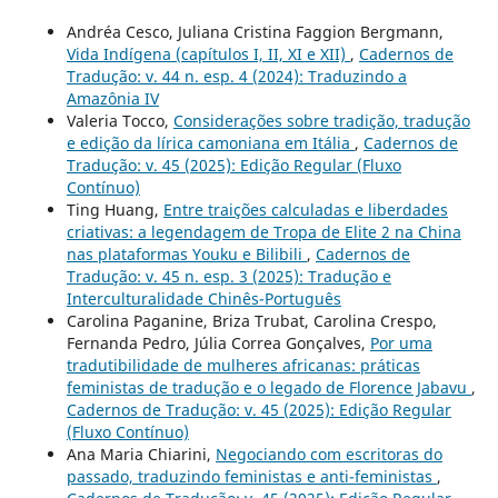
Andréa Cesco, Juliana Cristina Faggion Bergmann,
Vida Indígena (capítulos I, II, XI e XII)
,
Cadernos de
Tradução: v. 44 n. esp. 4 (2024): Traduzindo a
Amazônia IV
Valeria Tocco,
Considerações sobre tradição, tradução
e edição da lírica camoniana em Itália
,
Cadernos de
Tradução: v. 45 (2025): Edição Regular (Fluxo
Contínuo)
Ting Huang,
Entre traições calculadas e liberdades
criativas: a legendagem de Tropa de Elite 2 na China
nas plataformas Youku e Bilibili
,
Cadernos de
Tradução: v. 45 n. esp. 3 (2025): Tradução e
Interculturalidade Chinês-Português
Carolina Paganine, Briza Trubat, Carolina Crespo,
Fernanda Pedro, Júlia Correa Gonçalves,
Por uma
tradutibilidade de mulheres africanas: práticas
feministas de tradução e o legado de Florence Jabavu
,
Cadernos de Tradução: v. 45 (2025): Edição Regular
(Fluxo Contínuo)
Ana Maria Chiarini,
Negociando com escritoras do
passado, traduzindo feministas e anti-feministas
,