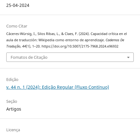
25-04-2024
Como Citar
Cáceres-Würsig, I., Silos Ribas, L., & Claes, F. (2024). Capacidad crítica en el
aula de traducción: Wikipedia como entorno de aprendizaje.
Cadernos De
Tradução
,
44
(1), 1–20. https://doi.org/10.5007/2175-7968.2024.e96932
Fomatos de Citação
Edição
v. 44 n. 1 (2024): Edição Regular (Fluxo Contínuo)
Seção
Artigos
Licença