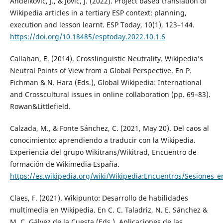
Anđelković, J., & Jović, J. (2022). Project based translation of
Wikipedia articles in a tertiary ESP context: planning,
execution and lesson learnt. ESP Today, 10(1), 123–144.
https://doi.org/10.18485/esptoday.2022.10.1.6
Callahan, E. (2014). Crosslinguistic Neutrality. Wikipedia’s
Neutral Points of View from a Global Perspective. En P.
Fichman & N. Hara (Eds.), Global Wikipedia: International
and Crosscultural issues in online collaboration (pp. 69–83).
Rowan&Littlefield.
Calzada, M., & Fonte Sánchez, C. (2021, May 20). Del caos al
conocimiento: aprendiendo a traducir con la Wikipedia.
Experiencia del grupo Wikitrans/Wikitrad, Encuentro de
formación de Wikimedia España.
https://es.wikipedia.org/wiki/Wikipedia:Encuentros/Sesion
Claes, F. (2021). Wikipunto: Desarrollo de habilidades
multimedia en Wikipedia. En C. C. Taladriz, N. E. Sánchez &
M. C. Gálvez de la Cuesta (Eds.), Aplicaciones de las