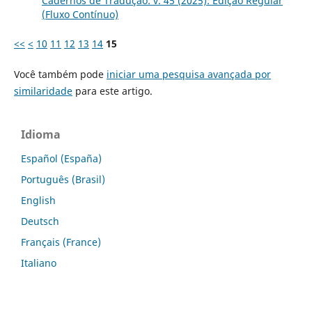
Cadernos de Tradução: v. 45 (2025): Edição Regular
(Fluxo Contínuo)
<<
<
10
11
12
13
14
15
Você também pode
iniciar uma pesquisa avançada por
similaridade
para este artigo.
Idioma
Español (España)
Português (Brasil)
English
Deutsch
Français (France)
Italiano