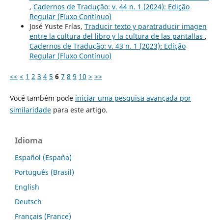
,
Cadernos de Tradução: v. 44 n. 1 (2024): Edição
Regular (Fluxo Contínuo)
José Yuste Frías,
Traducir texto y paratraducir imagen
entre la cultura del libro y la cultura de las pantallas
,
Cadernos de Tradução: v. 43 n. 1 (2023): Edição
Regular (Fluxo Contínuo)
<<
<
1
2
3
4
5
6
7
8
9
10
>
>>
Você também pode
iniciar uma pesquisa avançada por
similaridade
para este artigo.
Idioma
Español (España)
Português (Brasil)
English
Deutsch
Français (France)