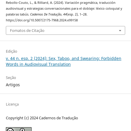
Rebollo-Couto, L., & Rilliard, A. (2024). Variación pragmática, traducción
audiovisual y estrategias conversacionales para el doblaje: léxico coloquial y
palabras tabús.
Cadernos De Tradução
,
44
(esp. 2), 1–28.
https://doi.org/10.5007/2175-7968.2024.e99158
Fomatos de Citação
Edição
v. 44 n. esp. 2 (2024): Sex, Taboo, and Swearing: Forbidden
Words in Audiovisual Translation
Seção
Artigos
Licença
Copyright (c) 2024 Cadernos de Tradução