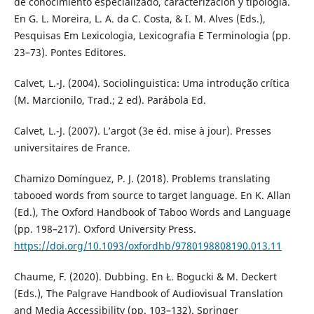
de conocimiento especializado, caracterización y tipologīa.
En G. L. Moreira, L. A. da C. Costa, & I. M. Alves (Eds.),
Pesquisas Em Lexicologia, Lexicografia E Terminologia (pp.
23–73). Pontes Editores.
Calvet, L.-J. (2004). Sociolinguistica: Uma introdução crítica
(M. Marcionilo, Trad.; 2 ed). Parábola Ed.
Calvet, L.-J. (2007). L’argot (3e éd. mise à jour). Presses
universitaires de France.
Chamizo Domínguez, P. J. (2018). Problems translating
tabooed words from source to target language. En K. Allan
(Ed.), The Oxford Handbook of Taboo Words and Language
(pp. 198–217). Oxford University Press.
https://doi.org/10.1093/oxfordhb/9780198808190.013.11
Chaume, F. (2020). Dubbing. En Ł. Bogucki & M. Deckert
(Eds.), The Palgrave Handbook of Audiovisual Translation
and Media Accessibility (pp. 103–132). Springer