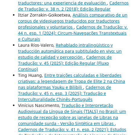
traductores: una experiencia de evaluación
,
Cadernos
de Tradução: v. 38 n. 2 (2018): Edição Regular
Itziar Zorrakin-Goikoetxea,
Análisis comparativo de un
corpus de videojuegos traducidos por traductores
profesionales y voluntarios
,
Cadernos de Tradução: v.
44 n. esp. 1 (2024): Circum-Navegações Transtextuais
e Culturais
Laura Ríos-Valero,
Rehablado intralingüístico y
traducción automática para subtitulado en vivo: un
estudio de calidad y percepción
,
Cadernos de
Tradução: v. 45 (2025): Edição Regular (Fluxo
Contínuo)
Ting Huang,
Entre traições calculadas e liberdades
criativas: a legendagem de Tropa de Elite 2 na China
nas plataformas Youku e Bilibili
,
Cadernos de
Tradução: v. 45 n. esp. 3 (2025): Tradução e
Interculturalidade Chinês-Português
Vinícius Nascimento,
Tradução e Interpretação
Audiovisual da Língua de Sinais (TIALS) no Brasil: um
estudo de recepção sobre as janelas de Libras na
comunidade surda - Versão Sintética em Libras
,
Cadernos de Tradução: v. 41 n. esp. 2 (2021): Estudos