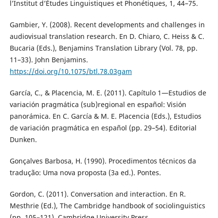
l’Institut d’Études Linguistiques et Phonétiques, 1, 44–75.
Gambier, Y. (2008). Recent developments and challenges in
audiovisual translation research. En D. Chiaro, C. Heiss & C.
Bucaria (Eds.), Benjamins Translation Library (Vol. 78, pp.
11–33). John Benjamins.
https://doi.org/10.1075/btl.78.03gam
García, C., & Placencia, M. E. (2011). Capítulo 1—Estudios de
variación pragmática (sub)regional en español: Visión
panorámica. En C. García & M. E. Placencia (Eds.), Estudios
de variación pragmática en español (pp. 29–54). Editorial
Dunken.
Gonçalves Barbosa, H. (1990). Procedimentos técnicos da
tradução: Uma nova proposta (3a ed.). Pontes.
Gordon, C. (2011). Conversation and interaction. En R.
Mesthrie (Ed.), The Cambridge handbook of sociolinguistics
(pp. 105–121). Cambridge University Press.