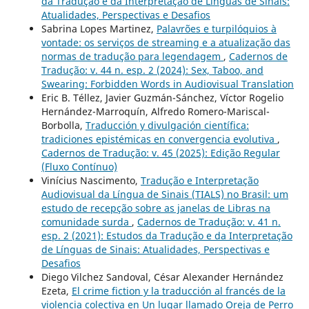
da Tradução e da Interpretação de Línguas de Sinais:
Atualidades, Perspectivas e Desafios
Sabrina Lopes Martinez,
Palavrões e turpilóquios à
vontade: os serviços de streaming e a atualização das
normas de tradução para legendagem
,
Cadernos de
Tradução: v. 44 n. esp. 2 (2024): Sex, Taboo, and
Swearing: Forbidden Words in Audiovisual Translation
Eric B. Téllez, Javier Guzmán-Sánchez, Víctor Rogelio
Hernández-Marroquín, Alfredo Romero-Mariscal-
Borbolla,
Traducción y divulgación científica:
tradiciones epistémicas en convergencia evolutiva
,
Cadernos de Tradução: v. 45 (2025): Edição Regular
(Fluxo Contínuo)
Vinícius Nascimento,
Tradução e Interpretação
Audiovisual da Língua de Sinais (TIALS) no Brasil: um
estudo de recepção sobre as janelas de Libras na
comunidade surda
,
Cadernos de Tradução: v. 41 n.
esp. 2 (2021): Estudos da Tradução e da Interpretação
de Línguas de Sinais: Atualidades, Perspectivas e
Desafios
Diego Vilchez Sandoval, César Alexander Hernández
Ezeta,
El crime fiction y la traducción al francés de la
violencia colectiva en Un lugar llamado Oreja de Perro