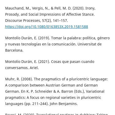
Mauchand, M., Vergis, N., & Pell, M. D. (2020). Irony,
Prosody, and Social Impressions of Affective Stance.
Discourse Processes, 57(2), 141–157.
https://doi.org/10.1080/0163853X.2019.1581588
Montolío Durán, E. (2019). Tomar la palabra: política, género
y nuevas tecnologías en la comunicación. Universitat de
Barcelona.
Montolío Durán, E. (2021). Cosas que pasan cuando
conversamos. Ariel.
Muhr, R. (2008). The pragmatics of a pluricentric language:
A comparison between Austrian German and German
German. En K. P. Schneider & A. Barron (Eds.), Variational
pragmatics: A focus on regional varieties in pluricentric
languages (pp. 211–244). John Benjamins.
Pavesi, M. (2020). Translational routines in dubbing: Taking