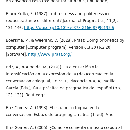
An advanced resource book for students. Routledge.
Blum-Kulka, S. (1987). Indirectness and politeness in
requests: Same or different? Journal of Pragmatics, 11(2),
131–146.
https://doi.org/10.1016/0378-2166(87)90192-5
Boersma, P., & Weenink, D. (2023). Praat: Doing phonetics by
computer [Computer program]. Version 6.3.20 (6.3.20)
[Software].
http://www.praat.org/
Briz, A., & Albelda, M. (2020). La atenuación y la
intensificación en la expresión de la (des)cortesía en la
conversación coloquial. En M. E. Placencia & X. A. Padilla
García (Eds.), Guía práctica de pragmática del español (pp.
125–135). Routledge.
Briz Gómez, A. (1998). El español coloquial en la
conversación: Esbozo de pragmagramática (1. ed). Ariel.
Briz Gómez, A. (2006). ¿Cómo se comenta un texto coloquial