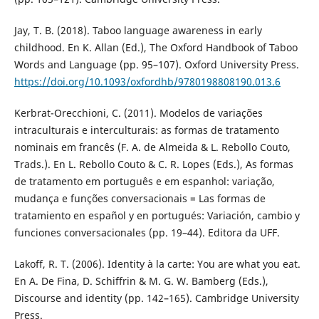
Jay, T. B. (2018). Taboo language awareness in early
childhood. En K. Allan (Ed.), The Oxford Handbook of Taboo
Words and Language (pp. 95–107). Oxford University Press.
https://doi.org/10.1093/oxfordhb/9780198808190.013.6
Kerbrat-Orecchioni, C. (2011). Modelos de variações
intraculturais e interculturais: as formas de tratamento
nominais em francês (F. A. de Almeida & L. Rebollo Couto,
Trads.). En L. Rebollo Couto & C. R. Lopes (Eds.), As formas
de tratamento em português e em espanhol: variação,
mudança e funções conversacionais = Las formas de
tratamiento en español y en portugués: Variación, cambio y
funciones conversacionales (pp. 19–44). Editora da UFF.
Lakoff, R. T. (2006). Identity à la carte: You are what you eat.
En A. De Fina, D. Schiffrin & M. G. W. Bamberg (Eds.),
Discourse and identity (pp. 142–165). Cambridge University
Press.