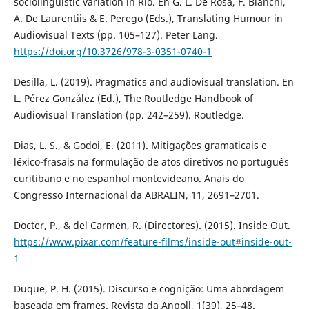
sociolinguistic variation in Rio. En G. L. De Rosa, F. Bianchi,
A. De Laurentiis & E. Perego (Eds.), Translating Humour in
Audiovisual Texts (pp. 105–127). Peter Lang.
https://doi.org/10.3726/978-3-0351-0740-1
Desilla, L. (2019). Pragmatics and audiovisual translation. En
L. Pérez González (Ed.), The Routledge Handbook of
Audiovisual Translation (pp. 242–259). Routledge.
Dias, L. S., & Godoi, E. (2011). Mitigações gramaticais e
léxico-frasais na formulação de atos diretivos no português
curitibano e no espanhol montevideano. Anais do
Congresso Internacional da ABRALIN, 11, 2691–2701.
Docter, P., & del Carmen, R. (Directores). (2015). Inside Out.
https://www.pixar.com/feature-films/inside-out#inside-out-
1
Duque, P. H. (2015). Discurso e cognição: Uma abordagem
baseada em frames. Revista da Anpoll, 1(39), 25–48.