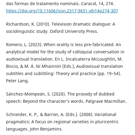
das formas de tratamento nominais. Caracol, 14, 274.
https://doi.org/10.11606/issn.2317-9651.v0i14p274-307
Richardson, K. (2010). Television dramatic dialogue: A
sociolinguistic study. Oxford University Press.
Romero, L. (2023). When orality is less pre-fabricated: An
analytical model for the study of colloquial conversation in
audiovisual translation. En L. Incalcaterra McLoughlin, M.
Biscio, & M. Á. Ní Mhainnín (Eds.), Audiovisual translation
subtitles and subtitling: Theory and practice (pp. 19–54).
Peter Lang.
Sánchez-Mompeán, S. (2020). The prosody of dubbed
speech: Beyond the character’s words. Palgrave Macmillan.
Schneider, K. P., & Barron, A. (Eds.). (2008). Variational
pragmatics: A focus on regional varieties in pluricentric
languages. John Benjamins.