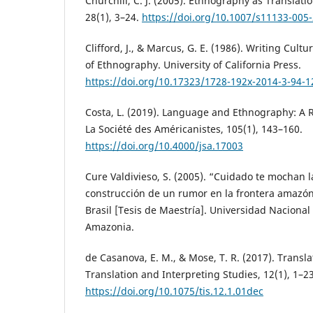
Churchill, C. J. (2005). Ethnography as Translatio
28(1), 3–24.
https://doi.org/10.1007/s11133-005
Clifford, J., & Marcus, G. E. (1986). Writing Cultu
of Ethnography. University of California Press.
https://doi.org/10.17323/1728-192x-2014-3-94-1
Costa, L. (2019). Language and Ethnography: A Re
La Société des Américanistes, 105(1), 143–160.
https://doi.org/10.4000/jsa.17003
Cure Valdivieso, S. (2005). “Cuidado te mochan l
construcción de un rumor en la frontera amazón
Brasil [Tesis de Maestría]. Universidad Naciona
Amazonia.
de Casanova, E. M., & Mose, T. R. (2017). Transl
Translation and Interpreting Studies, 12(1), 1–23
https://doi.org/10.1075/tis.12.1.01dec