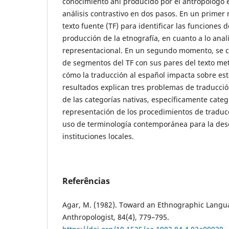
conocimiento ahí producido por el antropólogo 
análisis contrastivo en dos pasos. En un primer
texto fuente (TF) para identificar las funciones d
producción de la etnografía, en cuanto a lo analít
representacional. En un segundo momento, se 
de segmentos del TF con sus pares del texto me
cómo la traducción al español impacta sobre est
resultados explican tres problemas de traducción
de las categorías nativas, específicamente catego
representación de los procedimientos de traducc
uso de terminología contemporánea para la des
instituciones locales.
Referências
Agar, M. (1982). Toward an Ethnographic Langu
Anthropologist, 84(4), 779–795.