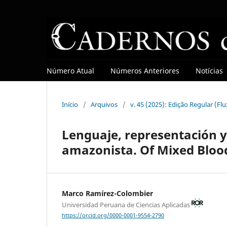
Número Atual
Números Anteriores
Notícias
Início
/
Arquivos
/
v. 45 (2025): Edição Regular (Fl
Lenguaje, representación y 
amazonista. Of Mixed Bloo
Marco Ramírez-Colombier
Universidad Peruana de Ciencias Aplicadas
https://orcid.org/0000-0001-9554-2790