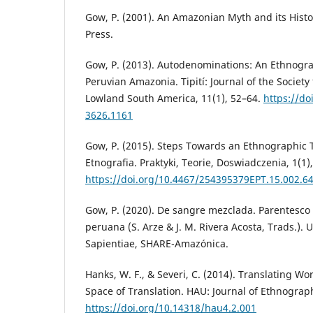
Gow, P. (2001). An Amazonian Myth and its Histo
Press.
Gow, P. (2013). Autodenominations: An Ethnogr
Peruvian Amazonia. Tipití: Journal of the Society
Lowland South America, 11(1), 52–64.
https://do
3626.1161
Gow, P. (2015). Steps Towards an Ethnographic T
Etnografia. Praktyki, Teorie, Doswiadczenia, 1(1)
https://doi.org/10.4467/254395379EPT.15.002.6
Gow, P. (2020). De sangre mezclada. Parentesco 
peruana (S. Arze & J. M. Rivera Acosta, Trads.). 
Sapientiae, SHARE-Amazónica.
Hanks, W. F., & Severi, C. (2014). Translating Wo
Space of Translation. HAU: Journal of Ethnograph
https://doi.org/10.14318/hau4.2.001