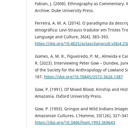
Fabian, J. (2008). Ethnography as Commentary. W
Archive. Duke University Press.
Ferreira, A. M. A. (2014). O paradigma da descr
etnográfica: Levi-Strauss tradutor em Tristes Tr
Language and Culture, 36(4), 383–393.
https://doi.org/10.4025/actascilangcult.v36i4.2
Gomes, A. M. R., Figueiredo, P. M., Almeida e Cast
R. (2023). Interviewing Peter Gow – Dundee, June 
of the Society for the Anthropology of Lowland S
187.
https://doi.org/10.70845/2572-3626.1387
Gow, P. (1991). Of Mixed Blood. Kinship and Hist
Amazonia. Oxford University Press.
Gow, P. (1993). Gringos and Wild Indians Images
Amazonian Cultures. L’Homme, 33(126), 327–347
https://doi.org/10.3406/hom.1993.369643