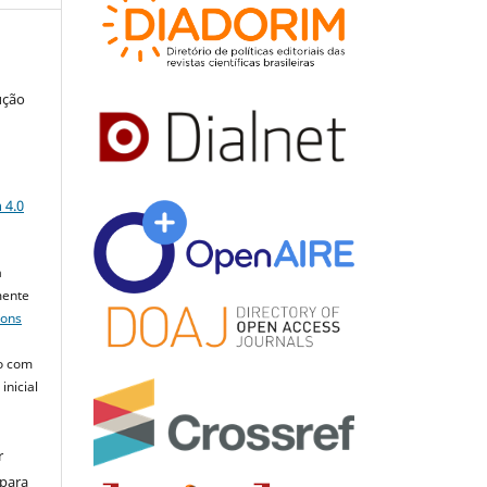
ução
a
 4.0
a
mente
mons
o com
inicial
r
 para