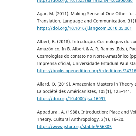
https://doi.org/10.1525/aa.1982.84.4.02a00030
Agar, M. (2011). Making Sense of One Other for
Translation. Language and Communication, 31(1
https://doi.org/10.1016/j.langcom.2010.05.001
Albert, B. (2018). Introdução. Cosmologias do co
Amazônico. In B. Albert & A. R. Ramos (Eds.), Pa
Cosmologias do contato no Norte-Amazônico (pp.
Imprensa oficial, Universidade Estadual Paulista
https://books.openedition.org/irdeditions/2471
Allard, O. (2019). Amazonian Masters in Theory a
La Société des Américanistes, 105(1), 125–141.
https://doi.org/10.4000/jsa.16997
Appadurai, A. (1988). Introduction: Place and Vo
Theory. Cultural Anthropology, 3(1), 16–20.
https://www.jstor.org/stable/656305