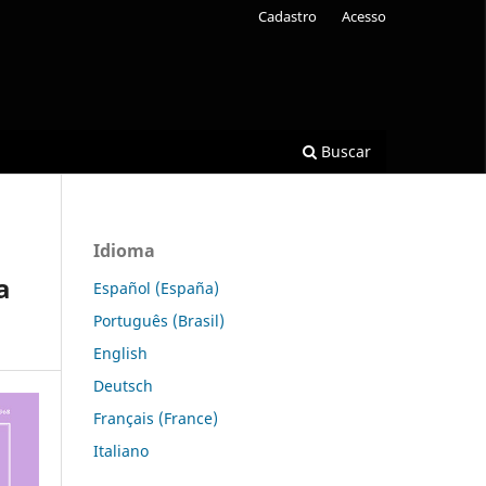
Cadastro
Acesso
Buscar
Idioma
a
Español (España)
Português (Brasil)
English
Deutsch
Français (France)
Italiano