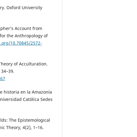
ry. Oxford University
apher’s Account from
 for the Anthropology of
i.org/10.70845/2572-
heory of Acculturation.
, 34–39.
467
e historia en la Amazonía
Universidad Católica Sedes
rlds: The Epistemological
ic Theory, 4(2), 1–16.