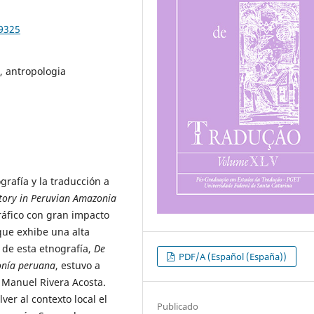
99325
, antropologia
ografía y la traducción a
story in Peruvian Amazonia
ráfico con gran impacto
que exhibe una alta
l de esta etnografía,
De
PDF/A (Español (España))
onía peruana
, estuvo a
 Manuel Rivera Acosta.
ver al contexto local el
Publicado