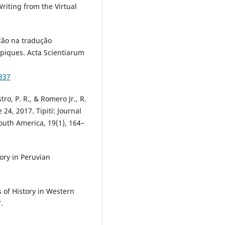
riting from the Virtual
ição na tradução
opiques. Acta Scientiarum
3837
ro, P. R., & Romero Jr., R.
24, 2017. Tipití: Journal
outh America, 19(1), 164–
ory in Peruvian
 of History in Western
.