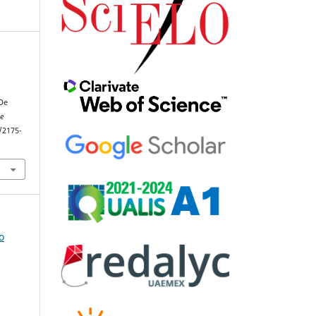
a
 De
e
/2175-
o