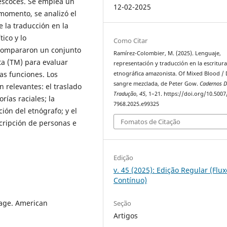
escocés. Se emplea un
12-02-2025
 momento, se analizó el
e la traducción en la
ico y lo
Como Citar
compararon un conjunto
Ramírez-Colombier, M. (2025). Lenguaje,
ta (TM) para evaluar
representación y traducción en la escritur
as funciones. Los
etnográfica amazonista. Of Mixed Blood /
sangre mezclada, de Peter Gow.
Cadernos D
 relevantes: el traslado
Tradução
,
45
, 1–21. https://doi.org/10.5007
rías raciales; la
7968.2025.e99325
ión del etnógrafo; y el
Fomatos de Citação
cripción de personas e
Edição
v. 45 (2025): Edição Regular (Flux
Contínuo)
age. American
Seção
Artigos