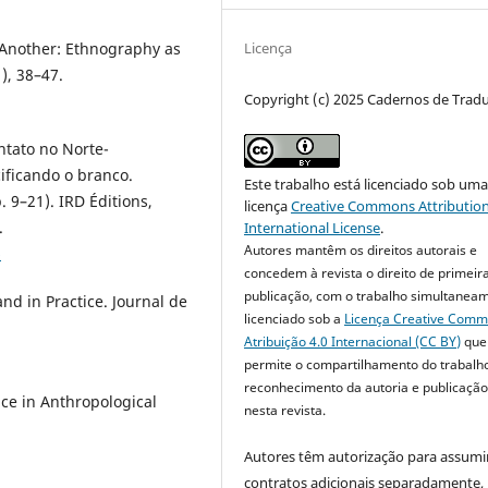
 Another: Ethnography as
Licença
), 38–47.
Copyright (c) 2025 Cadernos de Trad
ntato no Norte-
cificando o branco.
Este trabalho está licenciado sob um
 9–21). IRD Éditions,
licença
Creative Commons Attribution
.
International License
.
Autores mantêm os direitos autorais e
6
concedem à revista o direito de primeir
publicação, com o trabalho simultanea
nd in Practice. Journal de
licenciado sob a
Licença Creative Com
Atribuição 4.0 Internacional (CC BY)
que
permite o compartilhamento do trabalh
reconhecimento da autoria e publicação 
ice in Anthropological
nesta revista.
Autores têm autorização para assumi
contratos adicionais separadamente,