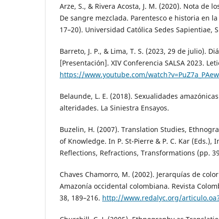
Arze, S., & Rivera Acosta, J. M. (2020). Nota de l
De sangre mezclada. Parentesco e historia en l
17–20). Universidad Católica Sedes Sapientiae,
Barreto, J. P., & Lima, T. S. (2023, 29 de julio). D
[Presentación]. XIV Conferencia SALSA 2023. Leti
https://www.youtube.com/watch?v=PuZ7a_PAew
Belaunde, L. E. (2018). Sexualidades amazónicas
alteridades. La Siniestra Ensayos.
Buzelin, H. (2007). Translation Studies, Ethnog
of Knowledge. In P. St-Pierre & P. C. Kar (Eds.), I
Reflections, Refractions, Transformations (pp. 3
Chaves Chamorro, M. (2002). Jerarquías de color 
Amazonía occidental colombiana. Revista Colom
38, 189–216.
http://www.redalyc.org/articulo.o