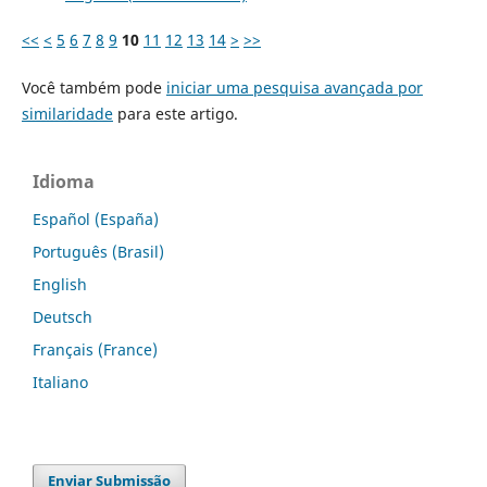
<<
<
5
6
7
8
9
10
11
12
13
14
>
>>
Você também pode
iniciar uma pesquisa avançada por
similaridade
para este artigo.
Idioma
Español (España)
Português (Brasil)
English
Deutsch
Français (France)
Italiano
Enviar Submissão