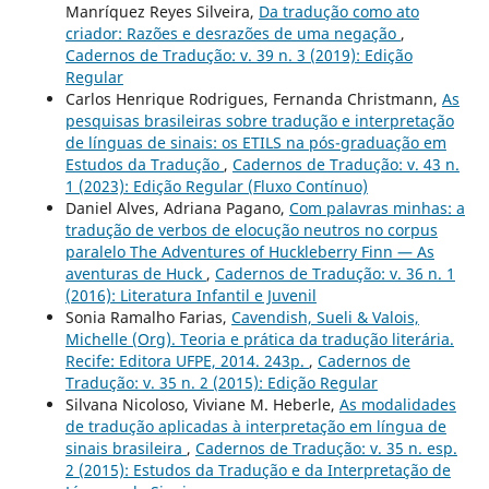
Manríquez Reyes Silveira,
Da tradução como ato
criador: Razões e desrazões de uma negação
,
Cadernos de Tradução: v. 39 n. 3 (2019): Edição
Regular
Carlos Henrique Rodrigues, Fernanda Christmann,
As
pesquisas brasileiras sobre tradução e interpretação
de línguas de sinais: os ETILS na pós-graduação em
Estudos da Tradução
,
Cadernos de Tradução: v. 43 n.
1 (2023): Edição Regular (Fluxo Contínuo)
Daniel Alves, Adriana Pagano,
Com palavras minhas: a
tradução de verbos de elocução neutros no corpus
paralelo The Adventures of Huckleberry Finn — As
aventuras de Huck
,
Cadernos de Tradução: v. 36 n. 1
(2016): Literatura Infantil e Juvenil
Sonia Ramalho Farias,
Cavendish, Sueli & Valois,
Michelle (Org). Teoria e prática da tradução literária.
Recife: Editora UFPE, 2014. 243p.
,
Cadernos de
Tradução: v. 35 n. 2 (2015): Edição Regular
Silvana Nicoloso, Viviane M. Heberle,
As modalidades
de tradução aplicadas à interpretação em língua de
sinais brasileira
,
Cadernos de Tradução: v. 35 n. esp.
2 (2015): Estudos da Tradução e da Interpretação de