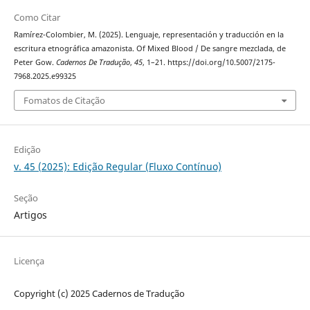
Como Citar
Ramírez-Colombier, M. (2025). Lenguaje, representación y traducción en la
escritura etnográfica amazonista. Of Mixed Blood / De sangre mezclada, de
Peter Gow.
Cadernos De Tradução
,
45
, 1–21. https://doi.org/10.5007/2175-
7968.2025.e99325
Fomatos de Citação
Edição
v. 45 (2025): Edição Regular (Fluxo Contínuo)
Seção
Artigos
Licença
Copyright (c) 2025 Cadernos de Tradução