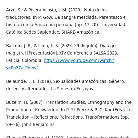
Arze, S., & Rivera Acosta, J. M. (2020). Nota de los
traductores. In P. Gow, De sangre mezclada. Parentesco e
historia en la Amazonía peruana (pp. 17–20). Universidad
Católica Sedes Sapientiae, SHARE-Amazónica.
Barreto, J. P., & Lima, T. S. (2023, 29 de julio). Diálogo
magistral [Presentación]. XIV Conferencia SALSA 2023.
Leticia, Colombia.
https://www.youtube.com/watch?
v=PuZ7a_PAewI
Belaunde, L. E. (2018). Sexualidades amazónicas. Género,
deseos y alteridades. La Siniestra Ensayos.
Buzelin, H. (2007). Translation Studies, Ethnography and the
Production of Knowledge. In P. St-Pierre & P. C. Kar (Eds.), In
Translation – Reflections, Refractions, Transformations (pp.
39–56). John Benjamins.
Chaves Chamorro, M. (2002). Jerarquías de color y mestizaje