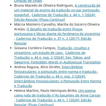
Línguas de Sinais
Bruna Macedo de Oliveira Rodrigues,
A construção de
um material de ensino da tradução no par português-
espanhol
,
Cadernos de Tradução: v. 44 n. 1 (2024):
Edição Regular (Fluxo Contínuo)
Márcia Monteiro Carvalho, Marília do Socorro Oliveira
Araújo,
O desafio da tradução entre língua
portuguesa e libras diante do fenômeno da sinonímia
,
Cadernos de Tradução: v. 37 n. 2 (2017): Edição
Regular
Giovana Cordeiro Campos,
Tradução, insultos e
streaming: um estudo de caso
,
Cadernos de
Tradução: v. 44 n. esp. 2 (2024): Sex, Taboo, and
Swearing: Forbidden Words in Audiovisual Translation
Andrea Ragusa, Alice Girotto,
Intercâmbios
finisseculares: o português entre norma e tradução
,
Cadernos de Tradução: v. 44 n. esp. 3 (2024):
Intercâmbios Finisseculares: o Português Entre Norma
e Tradução
Helena Martins, Paulo Henriques Britto,
Um poema
como nota de tradução n'As bacantes de Anne Carson
,
Cadernos de Tradução: v. 44 n. 1 (2024): Edição
Regular (Fluxo Contínuo)