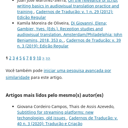
Juan José Martínez-Sierra,
On the relevance of script
writing basics in audiovisual translation practice and
training
,
Cadernos de Tradução: v. 1 n. 29 (2012):
Edição Regular
Kamila Moreira de Oliveira,
Di Giovanni, Elena;
Gambier, Yves. (Eds.). Reception studies and
audiovisual translation. Amsterdam/Philadelphia: John
Benjamins, 2018, 353 p.
,
Cadernos de Tradução: v. 39
n. 3 (2019): Edição Regular
1
2
3
4
5
6
7
8
9
10
>
>>
Você também pode
iniciar uma pesquisa avançada por
similaridade
para este artigo.
Artigos mais lidos pelo mesmo(s) autor(es)
Giovana Cordeiro Campos, Thais de Assis Azevedo,
Subtitling for streaming platforms: new
techonologies, old issues
,
Cadernos de Tradução: v.
40 n. 3 (2020): Tradução e Criação