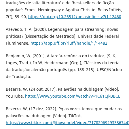
traduções de ‘alta literatura’ e de ‘best-sellers de ficção
popular’: Ernest Hemingway e Agatha Christie. Belas Infiéis,
7(I), 59–90,
https://doi.org/10.26512/belasinfieis.v7i1.12460
Azevedo, T. A. (2020). Legendagem para streaming: novas
práticas? [Dissertação de Mestrado]. Universidade Federal
Fluminense.
https://app.uff.br/riuff/handle/1/14482
Benjamin, W. (2001). A tarefa-renúncia do tradutor. (S. K.
Lages, Trad.). In W. Heidermann (Org.), Clássicos da teoria
da tradução: alemão-português (pp. 188–215). UFSC/Núcleo
de Tradução.
Bezerra, W. (24 out. 2017). Palavrões na dublagem [Vídeo].
YouTube.
https://www.youtube.com/watch?v=1C61CJkBBCE
Bezerra, W. (17 dez. 2022). Pq as vezes temos que mudar os
palavrões na dublagem [Vídeo]. TikTok.
https://www.tiktok.com/@tiowendel/video/71782969293386744