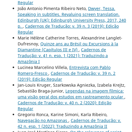
Regular
João Antonio Pimenta Ribeiro Neto,
Dwyer, Tessa.
Speaking in subtitles. Revaluing screen translation.
Edinburgh (UK): Edinburgh University Press, 2017, 240
p.
,
Cadernos de Tradução: v. 39 n. 3 (2019): Edição
Regular
Marie Hélène Catherine Torres, Alexandrine Langlet-
Dufresnoy,
Quinze ans au Brésil ou Excursions à la
Diamantine (Capítulos III e IV)
,
Cadernos de
Tradução: v. 41 n. esp. 1 (2021): Traduzindo a
Amazônia I
Lucinea Marcelino Villela,
Entrevista com Pablo
Romero-Fresco
,
Cadernos de Tradução: v. 39 n. 2
(2019): Edição Regular
Jan-Louis Kruger, Szarkowska Agniezka, Izabela Krejtz,
Sebastião Braga-Junior,
Legendas na imagem fílmica:
uma visão geral dos estudos em rastreamento ocular
,
Cadernos de Tradução: v. 40 n. 2 (2020): Edição
Regular
Gregorio Ronca, Karine Simoni, Karla Ribeiro,
Navegação no Amazonas
,
Cadernos de Tradução: v.
42 n. esp. 1 (2022): Traduzindo a Amazônia II