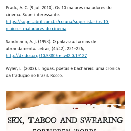
Prado, A. C. (9 jul. 2010). Os 10 maiores matadores do
cinema. Superinteressante.
https://super.abril.com.br/coluna/superlistas/os-10-
maiores-matadores-do-cinema
Sandmann, A. J. (1993). O palavrão: formas de
abrandamento. Letras, (4l/42), 221–226,
http://dx.doi.org/10.5380/rel.v42i0.19127
Wyler, L. (2003). Línguas, poetas e bacharéis: uma crônica
da tradução no Brasil. Rocco.