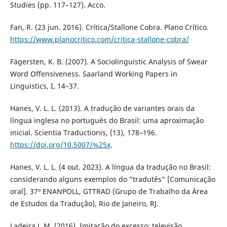
Studies (pp. 117–127). Acco.
Fan, R. (23 jun. 2016). Crítica/Stallone Cobra. Plano Crítico.
https://www.planocritico.com/critica-stallone-cobra/
Fägersten, K. B. (2007). A Sociolinguistic Analysis of Swear
Word Offensiveness. Saarland Working Papers in
Linguistics, I, 14–37.
Hanes, V. L. L. (2013). A tradução de variantes orais da
língua inglesa no português do Brasil: uma aproximação
inicial. Scientia Traductionis, (13), 178–196.
https://doi.org/10.5007/%25x
.
Hanes, V. L. L. (4 out. 2023). A língua da tradução no Brasil:
considerando alguns exemplos do “tradutês” [Comunicação
oral]. 37º ENANPOLL, GTTRAD (Grupo de Trabalho da Área
de Estudos da Tradução), Rio de Janeiro, RJ.
Ladeira J. M. (2016). Imitação do excesso: televisão,