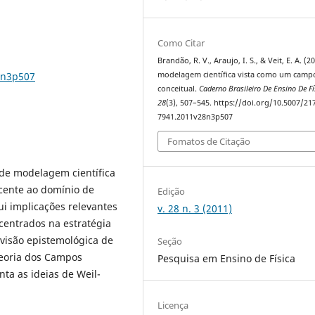
Como Citar
Brandão, R. V., Araujo, I. S., & Veit, E. A. (2
8n3p507
modelagem científica vista como um camp
conceitual.
Caderno Brasileiro De Ensino De Fí
28
(3), 507–545. https://doi.org/10.5007/21
7941.2011v28n3p507
Fomatos de Citação
 de modelagem científica
cente ao domínio de
Edição
ui implicações relevantes
v. 28 n. 3 (2011)
 centrados na estratégia
 visão epistemológica de
Seção
Teoria dos Campos
Pesquisa em Ensino de Física
ta as ideias de Weil-
Licença