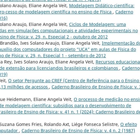
ano Araujo, Eliane Angela Veit,
Modelagem Didático-científica:
ro-cesso de modelagem científica no ensino de Física
,
Caderno
016)
ano Araujo, Eliane Angela Veit,
Ciclos de Modelagem: uma
eadas em simulações computacionais e atividades experimentais no
ino de Física: v. 29, n. Especial 2 - outubro de 2012
randão, Ives Solano Araujo, Eliane Angela Veit,
Implementação d
auxílio dos computadores do projeto “UCA” em aulas de Física do
o de Física: v. 29, n. Especial 1 - setembro de 2012
 Rey, Ives Solano Araujo, Eliane Angela Veit,
Recursos educaciona
 de extensão para licenciandos brasileiros e colombianos
,
Caderno
019)
eit,
O setor Pergunte ao CREF (Centro de Referência para o Ensino
1,13 milhões de acessos
,
Caderno Brasileiro de Ensino de Física: v. 
que Heidemann, Eliane Angela Veit,
O processo de medição no ens
 de modelagem científica: subsídios para o desenvolvimento de
sileiro de Ensino de Física: v. 41 n. 1 (2024): Caderno Brasileiro d
 Suzana Gomes Fries, Rolando Axt, Liége Fonseca Selistre,
O efeito
omputador
,
Caderno Brasileiro de Ensino de Física: v. 4 n. 2 (1987)