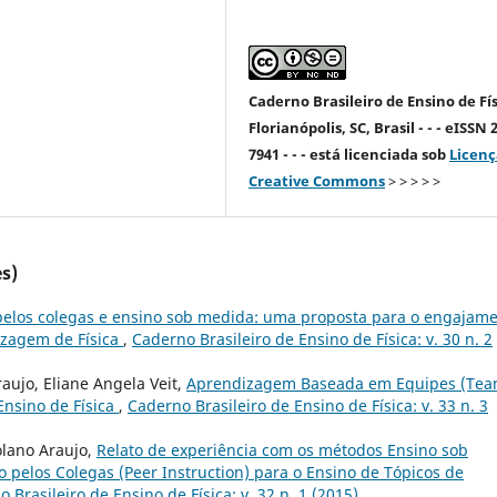
Caderno Brasileiro de Ensino de Fís
Florianópolis, SC, Brasil - - - eISSN 
7941 - - - está licenciada sob
Licenç
Creative Commons
> > > > >
s)
pelos colegas e ensino sob medida: uma proposta para o engajam
izagem de Física
,
Caderno Brasileiro de Ensino de Física: v. 30 n. 2
raujo, Eliane Angela Veit,
Aprendizagem Baseada em Equipes (Tea
Ensino de Física
,
Caderno Brasileiro de Ensino de Física: v. 33 n. 3
Solano Araujo,
Relato de experiência com os métodos Ensino sob
o pelos Colegas (Peer Instruction) para o Ensino de Tópicos de
 Brasileiro de Ensino de Física: v. 32 n. 1 (2015)