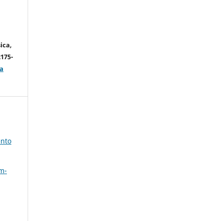
ica,
2175-
a
ento
m-