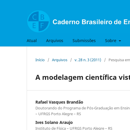
Atual
Arquivos
Submissões
Sobre
Início
/
Arquivos
/
v. 28 n. 3 (2011)
/
Pesquisa em 
A modelagem científica vi
Rafael Vasques Brandão
Doutorando do Programa de Pós-Graduação em Ensino de
– UFRGS Porto Alegre – RS
Ives Solano Araujo
Instituto de Física – UFRGS Porto Alegre – RS