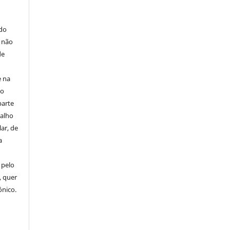
E
 do
e não
de
e na
 o
parte
balho
ar, de
a
 pelo
, quer
ônico.