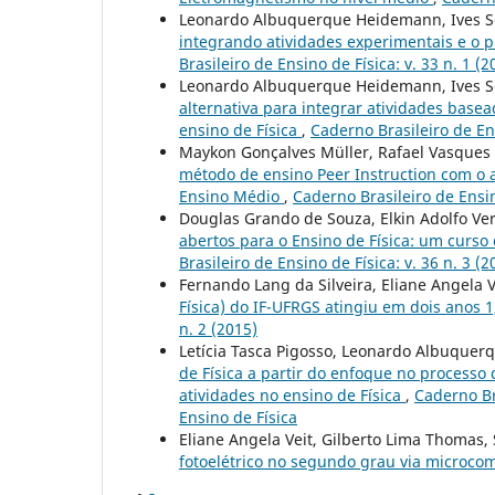
Leonardo Albuquerque Heidemann, Ives Sol
integrando atividades experimentais e o p
Brasileiro de Ensino de Física: v. 33 n. 1 (2
Leonardo Albuquerque Heidemann, Ives Sol
alternativa para integrar atividades bas
ensino de Física
,
Caderno Brasileiro de Ens
Maykon Gonçalves Müller, Rafael Vasques B
método de ensino Peer Instruction com o 
Ensino Médio
,
Caderno Brasileiro de Ensin
Douglas Grando de Souza, Elkin Adolfo Vera
abertos para o Ensino de Física: um curso
Brasileiro de Ensino de Física: v. 36 n. 3 (2
Fernando Lang da Silveira, Eliane Angela V
Física) do IF-UFRGS atingiu em dois anos 
n. 2 (2015)
Letícia Tasca Pigosso, Leonardo Albuquer
de Física a partir do enfoque no processo
atividades no ensino de Física
,
Caderno Bra
Ensino de Física
Eliane Angela Veit, Gilberto Lima Thomas,
fotoelétrico no segundo grau via microc