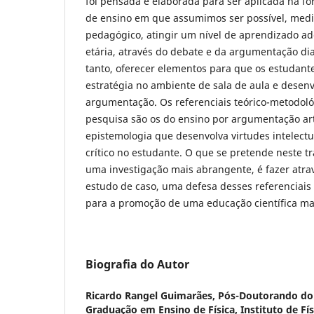
foi pensada e elaborada para ser aplicada na 
de ensino em que assumimos ser possível, medi
pedagógico, atingir um nível de aprendizado ad
etária, através do debate e da argumentação di
tanto, oferecer elementos para que os estudant
estratégia no ambiente de sala de aula e desen
argumentação. Os referenciais teórico-metodológ
pesquisa são os do ensino por argumentação ar
epistemologia que desenvolva virtudes intelect
crítico no estudante. O que se pretende neste t
uma investigação mais abrangente, é fazer atravé
estudo de caso, uma defesa desses referenciais
para a promoção de uma educação científica mai
Biografia do Autor
Ricardo Rangel Guimarães,
Pós-Doutorando do
Graduação em Ensino de Física, Instituto de Fís