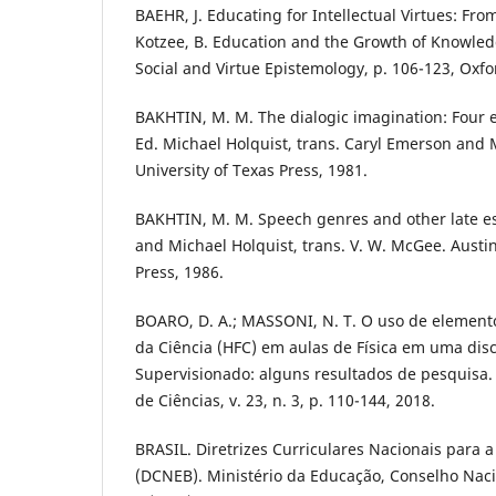
BAEHR, J. Educating for Intellectual Virtues: From
Kotzee, B. Education and the Growth of Knowled
Social and Virtue Epistemology, p. 106-123, Oxfo
BAKHTIN, M. M. The dialogic imagination: Four e
Ed. Michael Holquist, trans. Caryl Emerson and M
University of Texas Press, 1981.
BAKHTIN, M. M. Speech genres and other late es
and Michael Holquist, trans. V. W. McGee. Austin
Press, 1986.
BOARO, D. A.; MASSONI, N. T. O uso de elementos
da Ciência (HFC) em aulas de Física em uma disc
Supervisionado: alguns resultados de pesquisa.
de Ciências, v. 23, n. 3, p. 110-144, 2018.
BRASIL. Diretrizes Curriculares Nacionais para 
(DCNEB). Ministério da Educação, Conselho Nac