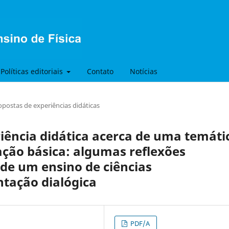
Políticas editoriais
Contato
Notícias
opostas de experiências didáticas
riência didática acerca de uma temáti
cação básica: algumas reflexões
 de um ensino de ciências
ação dialógica
PDF/A