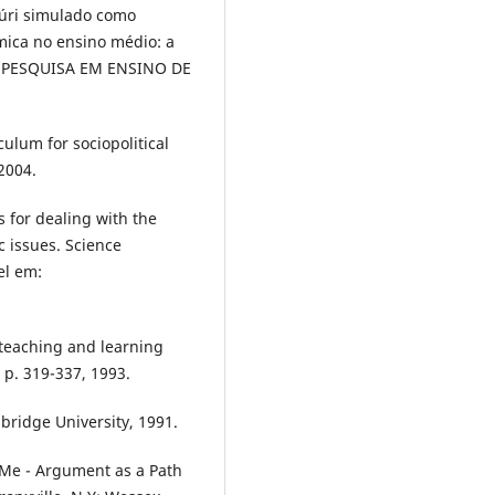
júri simulado como
ímica no ensino médio: a
DE PESQUISA EM ENSINO DE
lum for sociopolitical
 2004.
ls for dealing with the
c issues. Science
el em:
 teaching and learning
, p. 319-337, 1993.
bridge University, 1991.
 Me - Argument as a Path