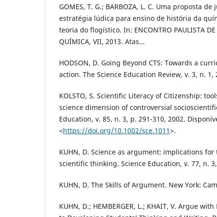
GOMES, T. G.; BARBOZA, L. C. Uma proposta de 
estratégia lúdica para ensino de história da qu
teoria do flogístico. In: ENCONTRO PAULISTA 
QUÍMICA, VII, 2013. Atas...
HODSON, D. Going Beyond CTS: Towards a curricu
action. The Science Education Review, v. 3, n. 1,
KOLSTO, S. Scientific Literacy of Citizenship: too
science dimension of controversial socioscientifi
Education, v. 85, n. 3, p. 291-310, 2002. Disponív
<
https://doi.org/10.1002/sce.1011
>.
KUHN, D. Science as argument: implications for
scientific thinking. Science Education, v. 77, n. 3
KUHN, D. The Skills of Argument. New York: Cam
KUHN, D.; HEMBERGER, L.; KHAIT, V. Argue with