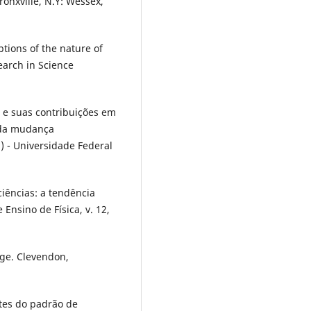
onxville, N.Y: Wessex,
tions of the nature of
earch in Science
 e suas contribuições em
o da mudança
) - Universidade Federal
ciências: a tendência
Ensino de Física, v. 12,
ge. Clevendon,
ites do padrão de