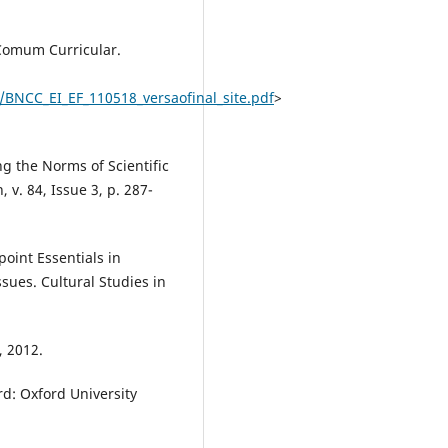
 Comum Curricular.
BNCC_EI_EF_110518_versaofinal_site.pdf
>
g the Norms of Scientific
v. 84, Issue 3, p. 287-
oint Essentials in
sues. Cultural Studies in
, 2012.
d: Oxford University