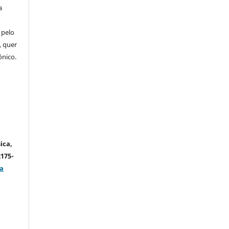
a
 pelo
, quer
ônico.
ica,
2175-
a