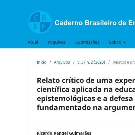
Atual
Arquivos
Submissões
Sobre
Início
/
Arquivos
/
v. 37 n. 2 (2020)
/
Relatos e pr
Relato crítico de uma expe
científica aplicada na edu
epistemológicas e a defesa
fundamentado na argument
Ricardo Rangel Guimarães