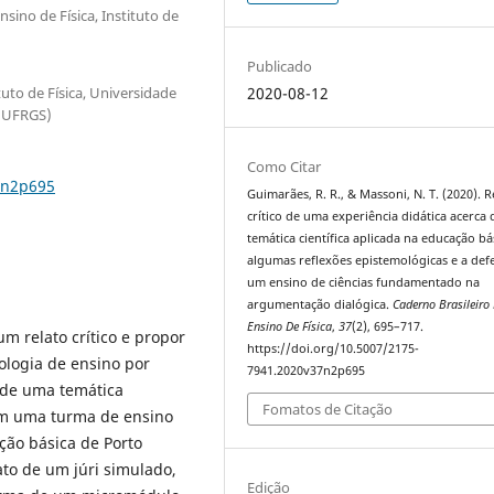
no de Física, Instituto de
Publicado
uto de Física, Universidade
2020-08-12
 (UFRGS)
Como Citar
7n2p695
Guimarães, R. R., & Massoni, N. T. (2020). R
crítico de uma experiência didática acerca
temática científica aplicada na educação bá
algumas reflexões epistemológicas e a def
um ensino de ciências fundamentado na
argumentação dialógica.
Caderno Brasileiro
Ensino De Física
,
37
(2), 695–717.
um relato crítico e propor
https://doi.org/10.5007/2175-
ologia de ensino por
7941.2020v37n2p695
 de uma temática
Fomatos de Citação
, em uma turma de ensino
ção básica de Porto
ato de um júri simulado,
Edição