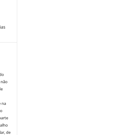
ias
E
 do
e não
de
e na
 o
parte
balho
ar, de