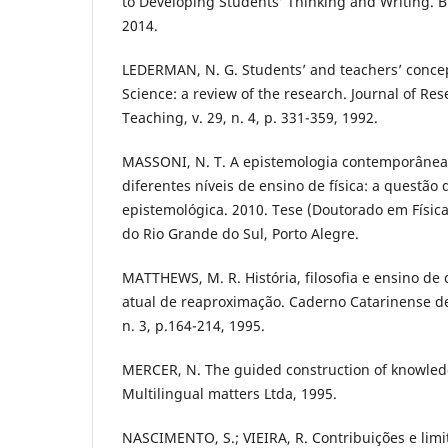
to Developing Students’ Thinking and Writing. Br
2014.
LEDERMAN, N. G. Students’ and teachers’ concep
Science: a review of the research. Journal of Res
Teaching, v. 29, n. 4, p. 331-359, 1992.
MASSONI, N. T. A epistemologia contemporânea
diferentes níveis de ensino de física: a questã
epistemológica. 2010. Tese (Doutorado em Física
do Rio Grande do Sul, Porto Alegre.
MATTHEWS, M. R. História, filosofia e ensino de 
atual de reaproximação. Caderno Catarinense de 
n. 3, p.164-214, 1995.
MERCER, N. The guided construction of knowled
Multilingual matters Ltda, 1995.
NASCIMENTO, S.; VIEIRA, R. Contribuições e lim