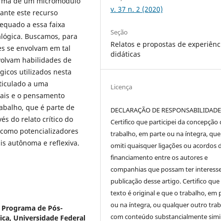
forma de um micromódulo
v. 37 n. 2 (2020)
ante este recurso
equado a essa faixa
Seção
alógica. Buscamos, para
Relatos e propostas de experiênc
es se envolvam em tal
didáticas
volvam habilidades de
icos utilizados nesta
ticulado a uma
Licença
uais e o pensamento
rabalho, que é parte de
DECLARAÇÃO DE RESPONSABILIDAD
s do relato crítico do
Certifico que participei da concepção
 como potencializadores
trabalho, em parte ou na íntegra, qu
s autônoma e reflexiva.
omiti quaisquer ligações ou acordos 
financiamento entre os autores e
companhias que possam ter interess
publicação desse artigo. Certifico que
texto é original e que o trabalho, em 
ou na íntegra, ou qualquer outro tra
 Programa de Pós-
com conteúdo substancialmente simil
ica, Universidade Federal