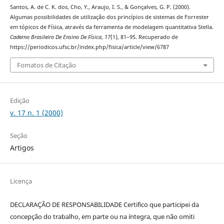
Santos, A. de C. K. dos, Cho, Y., Araujo, I. S., & Gonçalves, G. P. (2000).
Algumas possibilidades de utilização dos princípios de sistemas de Forrester
em tópicos de Física, através da ferramenta de modelagem quantitativa Stella.
Caderno Brasileiro De Ensino De Física
,
17
(1), 81–95. Recuperado de
https://periodicos.ufsc.br/index.php/fisica/article/view/6787
Fomatos de Citação
Edição
v. 17 n. 1 (2000)
Seção
Artigos
Licença
DECLARAÇÃO DE RESPONSABILIDADE Certifico que participei da
concepção do trabalho, em parte ou na íntegra, que não omiti