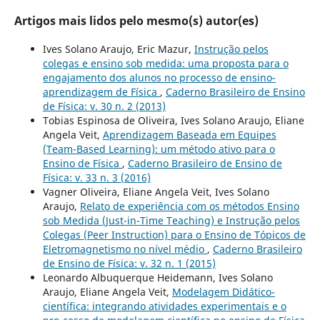
Artigos mais lidos pelo mesmo(s) autor(es)
Ives Solano Araujo, Eric Mazur,
Instrução pelos
colegas e ensino sob medida: uma proposta para o
engajamento dos alunos no processo de ensino-
aprendizagem de Física
,
Caderno Brasileiro de Ensino
de Física: v. 30 n. 2 (2013)
Tobias Espinosa de Oliveira, Ives Solano Araujo, Eliane
Angela Veit,
Aprendizagem Baseada em Equipes
(Team-Based Learning): um método ativo para o
Ensino de Física
,
Caderno Brasileiro de Ensino de
Física: v. 33 n. 3 (2016)
Vagner Oliveira, Eliane Angela Veit, Ives Solano
Araujo,
Relato de experiência com os métodos Ensino
sob Medida (Just-in-Time Teaching) e Instrução pelos
Colegas (Peer Instruction) para o Ensino de Tópicos de
Eletromagnetismo no nível médio
,
Caderno Brasileiro
de Ensino de Física: v. 32 n. 1 (2015)
Leonardo Albuquerque Heidemann, Ives Solano
Araujo, Eliane Angela Veit,
Modelagem Didático-
científica: integrando atividades experimentais e o