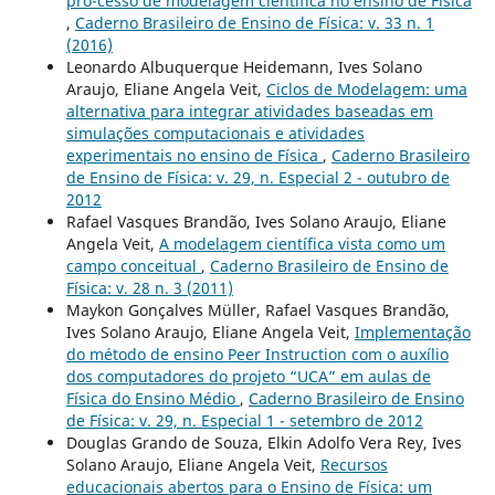
pro-cesso de modelagem científica no ensino de Física
,
Caderno Brasileiro de Ensino de Física: v. 33 n. 1
(2016)
Leonardo Albuquerque Heidemann, Ives Solano
Araujo, Eliane Angela Veit,
Ciclos de Modelagem: uma
alternativa para integrar atividades baseadas em
simulações computacionais e atividades
experimentais no ensino de Física
,
Caderno Brasileiro
de Ensino de Física: v. 29, n. Especial 2 - outubro de
2012
Rafael Vasques Brandão, Ives Solano Araujo, Eliane
Angela Veit,
A modelagem científica vista como um
campo conceitual
,
Caderno Brasileiro de Ensino de
Física: v. 28 n. 3 (2011)
Maykon Gonçalves Müller, Rafael Vasques Brandão,
Ives Solano Araujo, Eliane Angela Veit,
Implementação
do método de ensino Peer Instruction com o auxílio
dos computadores do projeto “UCA” em aulas de
Física do Ensino Médio
,
Caderno Brasileiro de Ensino
de Física: v. 29, n. Especial 1 - setembro de 2012
Douglas Grando de Souza, Elkin Adolfo Vera Rey, Ives
Solano Araujo, Eliane Angela Veit,
Recursos
educacionais abertos para o Ensino de Física: um