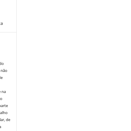
ca
E
 do
e não
de
e na
 o
parte
balho
ar, de
a