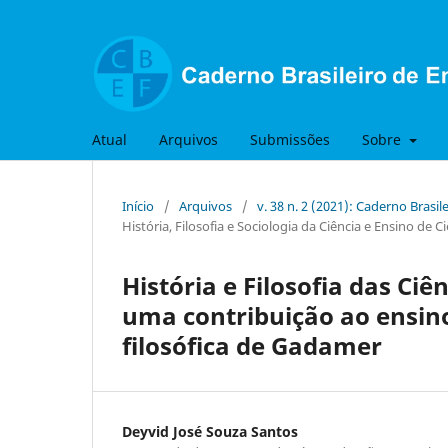
Atual
Arquivos
Submissões
Sobre
Início
/
Arquivos
/
v. 38 n. 2 (2021): Caderno Brasil
História, Filosofia e Sociologia da Ciência e Ensino de Ci
História e Filosofia das Ci
uma contribuição ao ensino
filosófica de Gadamer
Deyvid José Souza Santos