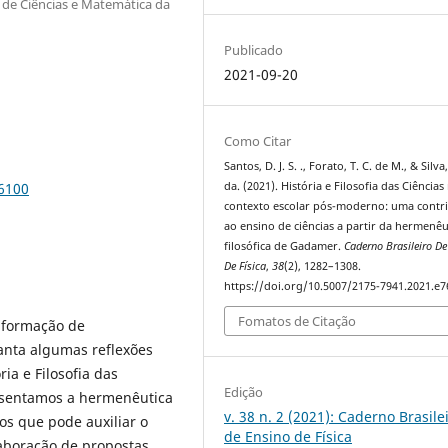
de Ciências e Matemática da
Publicado
2021-09-20
Como Citar
Santos, D. J. S. ., Forato, T. C. de M., & Silva, 
76100
da. (2021). História e Filosofia das Ciências
contexto escolar pós-moderno: uma contr
ao ensino de ciências a partir da hermenêu
filosófica de Gadamer.
Caderno Brasileiro De
De Física
,
38
(2), 1282–1308.
https://doi.org/10.5007/2175-7941.2021.e
Fomatos de Citação
e formação de
vanta algumas reflexões
ia e Filosofia das
Edição
esentamos a hermenêutica
v. 38 n. 2 (2021): Caderno Brasile
s que pode auxiliar o
de Ensino de Física
aboração de propostas