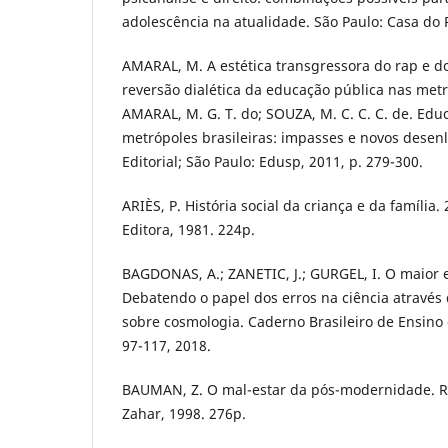
adolescência na atualidade. São Paulo: Casa do 
AMARAL, M. A estética transgressora do rap e d
reversão dialética da educação pública nas metró
AMARAL, M. G. T. do; SOUZA, M. C. C. C. de. Edu
metrópoles brasileiras: impasses e novos desenl
Editorial; São Paulo: Edusp, 2011, p. 279-300.
ARIÈS, P. História social da criança e da família. 
Editora, 1981. 224p.
BAGDONAS, A.; ZANETIC, J.; GURGEL, I. O maior e
Debatendo o papel dos erros na ciência através
sobre cosmologia. Caderno Brasileiro de Ensino de
97-117, 2018.
BAUMAN, Z. O mal-estar da pós-modernidade. Rio
Zahar, 1998. 276p.