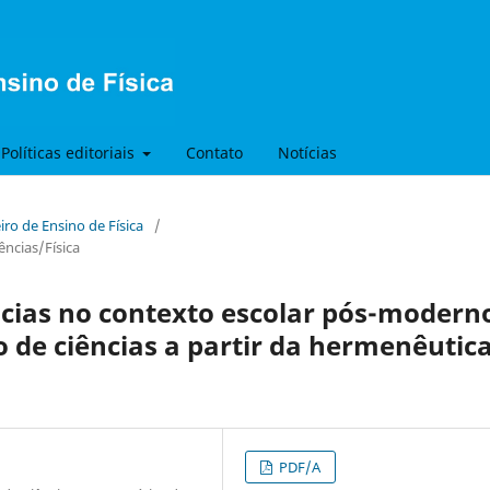
Políticas editoriais
Contato
Notícias
eiro de Ensino de Física
/
ências/Física
ências no contexto escolar pós-modern
 de ciências a partir da hermenêutic
PDF/A