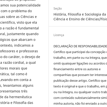
izamos sua potencialidade
Seção
m com o problema do
História, Filosofia e Sociologia da
uas sobre as Ciências e
Ciência e Ensino de Ciências/Físi
entífico, visto que ela
o a razão é fundamental
ural, justamente quando
Licença
ológicos que abarcam o
ontexto, indicamos a
DECLARAÇÃO DE RESPONSABILIDAD
fessores e professoras
Certifico que participei da concepção
o do caráter, o desejo de
trabalho, em parte ou na íntegra, qu
a razão cordial, a qual
omiti quaisquer ligações ou acordos 
valores morais que
financiamento entre os autores e
tica, tal como é
companhias que possam ter interess
 Levando em conta a
publicação desse artigo. Certifico que
as, levantamos alguns
texto é original e que o trabalho, em 
apresentamos três
ou na íntegra, ou qualquer outro tra
ade da hermenêutica
com conteúdo substancialmente simil
tória e Filosofia das
minha autoria, não foi enviado a outr