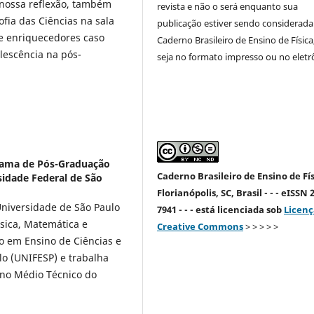
 nossa reflexão, também
revista e não o será enquanto sua
fia das Ciências na sala
publicação estiver sendo considerada
 e enriquecedores caso
Caderno Brasileiro de Ensino de Física
lescência na pós-
seja no formato impresso ou no eletr
ama de Pós-Graduação
Caderno Brasileiro de Ensino de Fís
sidade Federal de São
Florianópolis, SC, Brasil - - - eISSN 
 Universidade de São Paulo
7941 - - - está licenciada sob
Licenç
ísica, Matemática e
Creative Commons
> > > > >
o em Ensino de Ciências e
o (UNIFESP) e trabalha
ino Médio Técnico do