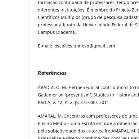
formação continuada de professores, tendo pres
diferentes instituições. É membro do Projeto Ze
Científicos Múltiplos (grupo de pesquisa cadas
professor adjunto da Universidade Federal de S
Campus Diadema.
E-mail: josealves.unifesp@gmail.com
Referências
ABADÍA, O. M. Hermeneutical contributions to the
Gadamer on ‘presentism’. Studies in History and
Part A, v. 42, n. 2, p. 372-380, 2011.
AMARAL, M. Encontros com professores de uma 
Ensino Médio – uma escuta em que a dimensão o
pela subjetividade dos autores. In: AMARAL, M. 
psicanálise e direito: combinações possíveis par