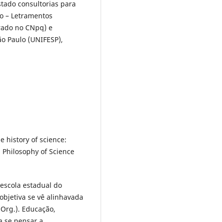
tado consultorias para
ro – Letramentos
trado no CNpq) e
ão Paulo (UNIFESP),
 history of science:
 Philosophy of Science
escola estadual do
bjetiva se vê alinhavada
(Org.). Educação,
a se pensar a