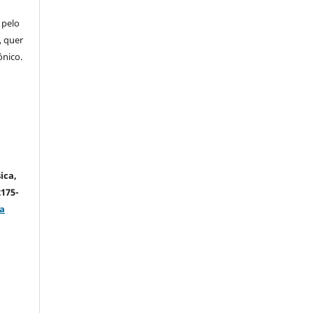
 pelo
, quer
ônico.
ica,
2175-
a