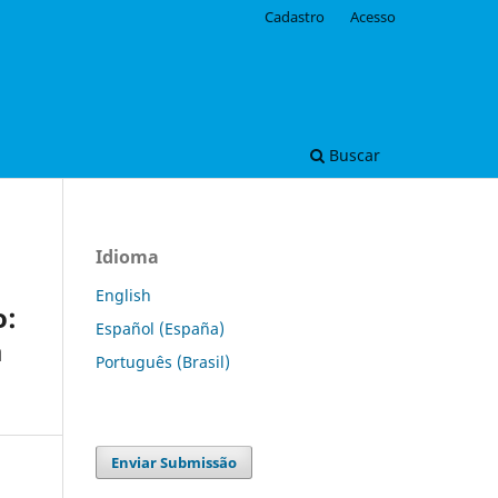
Cadastro
Acesso
Buscar
Idioma
English
o:
Español (España)
a
Português (Brasil)
Enviar Submissão