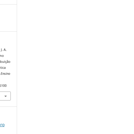
J. A.
 no
ibuição
tica
 Ensino
76100
iro