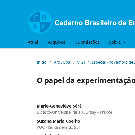
Atual
Arquivos
Submissões
Sobre
Início
/
Arquivos
/
v. 21, n. Especial - novembro de
O papel da experimentação 
Marie-Geneviève Séré
Didasco-Université Paris XI Orsay – France
Suzana Maria Coelho
PUC - Rio Grande do Sul