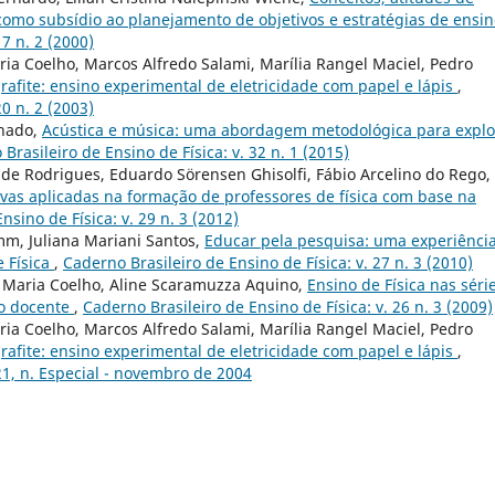
como subsídio ao planejamento de objetivos e estratégias de ensi
17 n. 2 (2000)
ia Coelho, Marcos Alfredo Salami, Marília Rangel Maciel, Pedro
grafite: ensino experimental de eletricidade com papel e lápis
,
20 n. 2 (2003)
chado,
Acústica e música: uma abordagem metodológica para explo
Brasileiro de Ensino de Física: v. 32 n. 1 (2015)
 de Rodrigues, Eduardo Sörensen Ghisolfi, Fábio Arcelino do Rego,
vas aplicadas na formação de professores de física com base na
nsino de Física: v. 29 n. 3 (2012)
m, Juliana Mariani Santos,
Educar pela pesquisa: uma experiênci
e Física
,
Caderno Brasileiro de Ensino de Física: v. 27 n. 3 (2010)
 Maria Coelho, Aline Scaramuzza Aquino,
Ensino de Física nas séri
ão docente
,
Caderno Brasileiro de Ensino de Física: v. 26 n. 3 (2009)
ia Coelho, Marcos Alfredo Salami, Marília Rangel Maciel, Pedro
grafite: ensino experimental de eletricidade com papel e lápis
,
 21, n. Especial - novembro de 2004