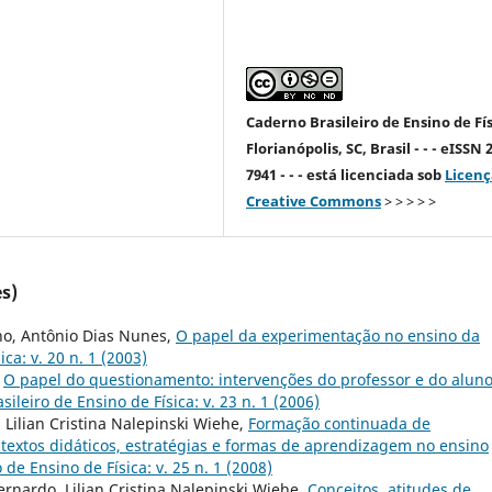
Caderno Brasileiro de Ensino de Fís
Florianópolis, SC, Brasil - - - eISSN 
7941 - - - está licenciada sob
Licenç
Creative Commons
> > > > >
s)
ho, Antônio Dias Nunes,
O papel da experimentação no ensino da
ca: v. 20 n. 1 (2003)
,
O papel do questionamento: intervenções do professor e do alun
ileiro de Ensino de Física: v. 23 n. 1 (2006)
Lilian Cristina Nalepinski Wiehe,
Formação continuada de
ntextos didáticos, estratégias e formas de aprendizagem no ensino
 de Ensino de Física: v. 25 n. 1 (2008)
ernardo, Lilian Cristina Nalepinski Wiehe,
Conceitos, atitudes de