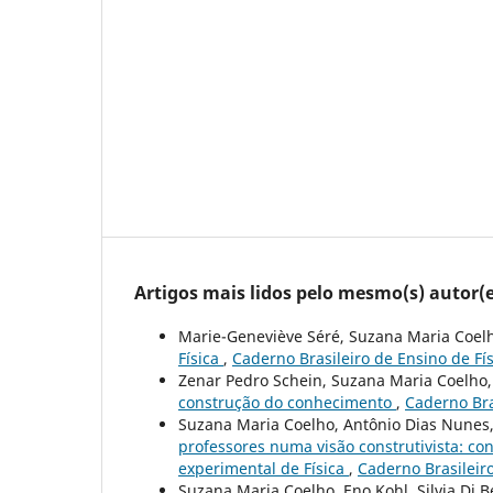
Artigos mais lidos pelo mesmo(s) autor(e
Marie-Geneviève Séré, Suzana Maria Coel
Física
,
Caderno Brasileiro de Ensino de Físi
Zenar Pedro Schein, Suzana Maria Coelho
construção do conhecimento
,
Caderno Bras
Suzana Maria Coelho, Antônio Dias Nunes, 
professores numa visão construtivista: co
experimental de Física
,
Caderno Brasileiro
Suzana Maria Coelho, Eno Kohl, Silvia Di B