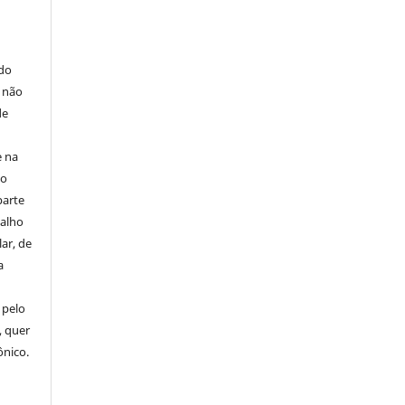
E
 do
e não
de
e na
 o
parte
balho
ar, de
a
 pelo
, quer
ônico.