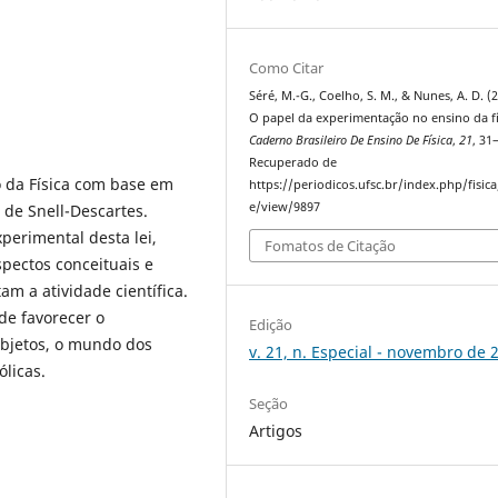
Como Citar
Séré, M.-G., Coelho, S. M., & Nunes, A. D. (
O papel da experimentação no ensino da fí
Caderno Brasileiro De Ensino De Física
,
21
, 31
Recuperado de
o da Física com base em
https://periodicos.ufsc.br/index.php/fisica/
e/view/9897
 de Snell-Descartes.
erimental desta lei,
Fomatos de Citação
pectos conceituais e
am a atividade científica.
e favorecer o
Edição
bjetos, o mundo dos
v. 21, n. Especial - novembro de 
ólicas.
Seção
Artigos