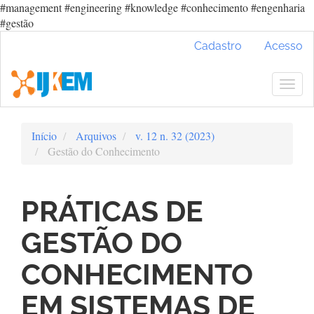
#management #engineering #knowledge #conhecimento #engenharia
#gestão
Navegação
Cadastro
Acesso
Principal
Conteúdo
principal
Togg
Barra
navig
Lateral
Início
Arquivos
v. 12 n. 32 (2023)
Gestão do Conhecimento
PRÁTICAS DE
GESTÃO DO
CONHECIMENTO
EM SISTEMAS DE