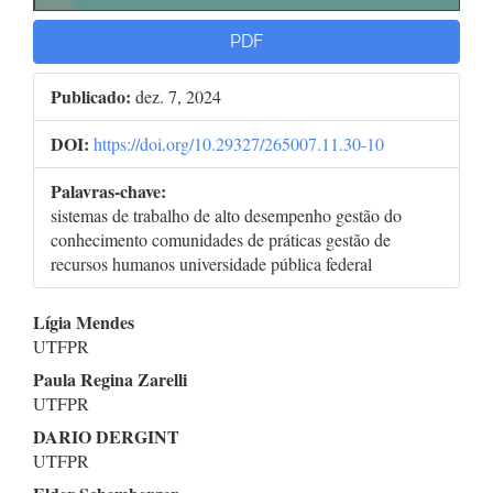
PDF
Publicado:
dez. 7, 2024
DOI:
https://doi.org/10.29327/265007.11.30-10
Palavras-chave:
sistemas de trabalho de alto desempenho gestão do
conhecimento comunidades de práticas gestão de
recursos humanos universidade pública federal
Conteúdo
Lígia Mendes
UTFPR
do
Paula Regina Zarelli
artigo
UTFPR
DARIO DERGINT
principal
UTFPR