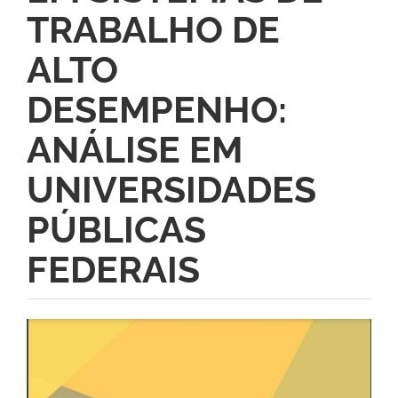
TRABALHO DE
ALTO
DESEMPENHO:
ANÁLISE EM
UNIVERSIDADES
PÚBLICAS
FEDERAIS
Barra
lateral