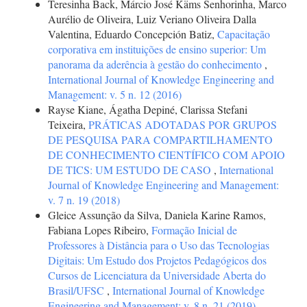
Teresinha Back, Márcio José Käms Senhorinha, Marco
Aurélio de Oliveira, Luiz Veriano Oliveira Dalla
Valentina, Eduardo Concepción Batiz,
Capacitação
corporativa em instituições de ensino superior: Um
panorama da aderência à gestão do conhecimento
,
International Journal of Knowledge Engineering and
Management: v. 5 n. 12 (2016)
Rayse Kiane, Ágatha Depiné, Clarissa Stefani
Teixeira,
PRÁTICAS ADOTADAS POR GRUPOS
DE PESQUISA PARA COMPARTILHAMENTO
DE CONHECIMENTO CIENTÍFICO COM APOIO
DE TICS: UM ESTUDO DE CASO
,
International
Journal of Knowledge Engineering and Management:
v. 7 n. 19 (2018)
Gleice Assunção da Silva, Daniela Karine Ramos,
Fabiana Lopes Ribeiro,
Formação Inicial de
Professores à Distância para o Uso das Tecnologias
Digitais: Um Estudo dos Projetos Pedagógicos dos
Cursos de Licenciatura da Universidade Aberta do
Brasil/UFSC
,
International Journal of Knowledge
Engineering and Management: v. 8 n. 21 (2019)