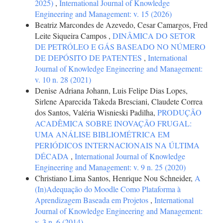
2025)
,
International Journal of Knowledge
Engineering and Management: v. 15 (2026)
Beatriz Marcondes de Azevedo, Cesar Camargos, Fred
Leite Siqueira Campos ,
DINÂMICA DO SETOR
DE PETRÓLEO E GÁS BASEADO NO NÚMERO
DE DEPÓSITO DE PATENTES
,
International
Journal of Knowledge Engineering and Management:
v. 10 n. 28 (2021)
Denise Adriana Johann, Luis Felipe Dias Lopes,
Sirlene Aparecida Takeda Bresciani, Claudete Correa
dos Santos, Valéria Wisnieski Padilha,
PRODUÇÃO
ACADÊMICA SOBRE INOVAÇÃO FRUGAL:
UMA ANÁLISE BIBLIOMÉTRICA EM
PERIÓDICOS INTERNACIONAIS NA ÚLTIMA
DÉCADA
,
International Journal of Knowledge
Engineering and Management: v. 9 n. 25 (2020)
Christiano Lima Santos, Henrique Nou Schneider,
A
(In)Adequação do Moodle Como Plataforma à
Aprendizagem Baseada em Projetos
,
International
Journal of Knowledge Engineering and Management:
v. 3 n. 6 (2014)