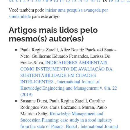
18
<<
<
1
2
3
4
5
6
7
8
9
10
11
12
13
14
15
16
17
19
20
21
2
Você também pode
iniciar uma pesquisa avançada por
similaridade
para este artigo.
Artigos mais lidos pelo
mesmo(s) autor(es)
Paula Regina Zarelli, Alice Beatriz Patekoski Santos
Neto, Guilherme Eduardo Fernandes, Larissa De
Freitas Silva,
INDICADORES AMBIENTAIS
COMO INSTRUMENTO DE AVALIAÇÃO DA
SUSTENTABILIDADE EM CIDADES
INTELIGENTES
,
International Journal of
Knowledge Engineering and Management: v. 8 n. 22
(2019)
Susanne Durst, Paula Regina Zarelli, Caroline
Rodrigues Vaz, Carla Bazzanella Muran, Paulo
Maurício Selig,
Knowledge Management and
Succession Planning: case study in a food industry
from the state of Paraná, Brazil
,
International Journal