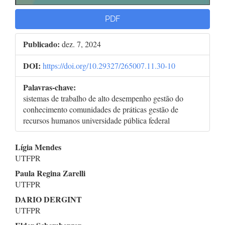
PDF
Publicado:
dez. 7, 2024
DOI:
https://doi.org/10.29327/265007.11.30-10
Palavras-chave:
sistemas de trabalho de alto desempenho gestão do
conhecimento comunidades de práticas gestão de
recursos humanos universidade pública federal
Conteúdo
Lígia Mendes
UTFPR
do
Paula Regina Zarelli
artigo
UTFPR
DARIO DERGINT
principal
UTFPR