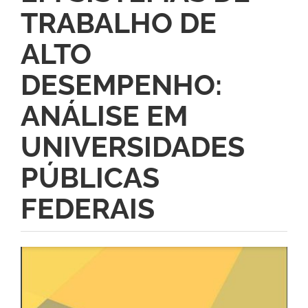
TRABALHO DE
ALTO
DESEMPENHO:
ANÁLISE EM
UNIVERSIDADES
PÚBLICAS
FEDERAIS
Barra
lateral