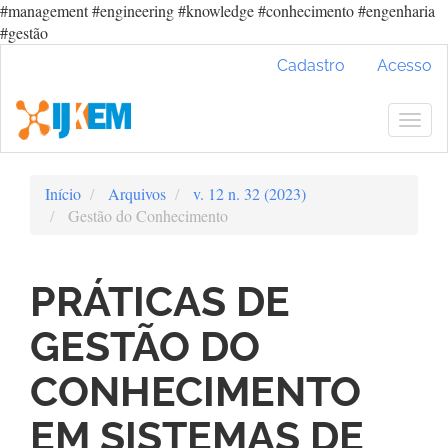
#management #engineering #knowledge #conhecimento #engenharia
#gestão
Navegação
Cadastro
Acesso
Principal
Conteúdo
principal
Togg
Barra
navig
Lateral
Início
Arquivos
v. 12 n. 32 (2023)
Gestão do Conhecimento
PRÁTICAS DE
GESTÃO DO
CONHECIMENTO
EM SISTEMAS DE