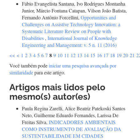
Fábio Evangelista Santana, Ivo Rodrigues Montanha
Junior, Márcio Fontana Catapan, Vilson João Batista,
Fernando Antônio Forcellini,
Opportunities and
Challenges on Assistive Technology Innovation: a
Systematic Literature Review on People with
Disabilities
,
International Journal of Knowledge
Engineering and Management: v. 5 n. 11 (2016)
8
<<
<
1
2
3
4
5
6
7
9
10
11
12
13
14
15
16
17
18
19
20
21
2
Você também pode
iniciar uma pesquisa avançada por
similaridade
para este artigo.
Artigos mais lidos pelo
mesmo(s) autor(es)
Paula Regina Zarelli, Alice Beatriz Patekoski Santos
Neto, Guilherme Eduardo Fernandes, Larissa De
Freitas Silva,
INDICADORES AMBIENTAIS
COMO INSTRUMENTO DE AVALIAÇÃO DA
SUSTENTABILIDADE EM CIDADES