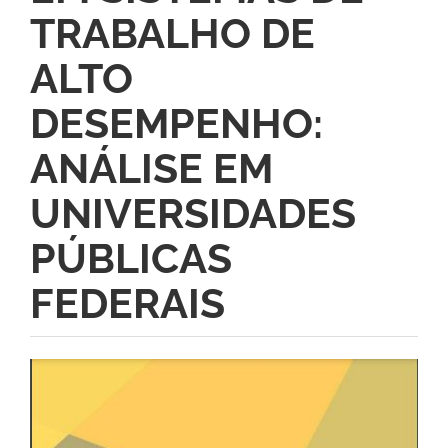
TRABALHO DE
ALTO
DESEMPENHO:
ANÁLISE EM
UNIVERSIDADES
PÚBLICAS
FEDERAIS
Barra
lateral