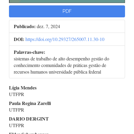
PDF
Publicado:
dez. 7, 2024
DOI:
https://doi.org/10.29327/265007.11.30-10
Palavras-chave:
sistemas de trabalho de alto desempenho gestão do
conhecimento comunidades de práticas gestão de
recursos humanos universidade pública federal
Conteúdo
Lígia Mendes
UTFPR
do
Paula Regina Zarelli
artigo
UTFPR
DARIO DERGINT
principal
UTFPR