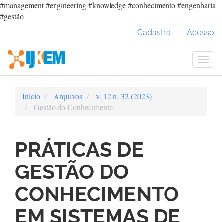
#management #engineering #knowledge #conhecimento #engenharia
#gestão
Navegação
Cadastro
Acesso
Principal
Conteúdo
principal
Togg
Barra
navig
Lateral
Início
Arquivos
v. 12 n. 32 (2023)
Gestão do Conhecimento
PRÁTICAS DE
GESTÃO DO
CONHECIMENTO
EM SISTEMAS DE