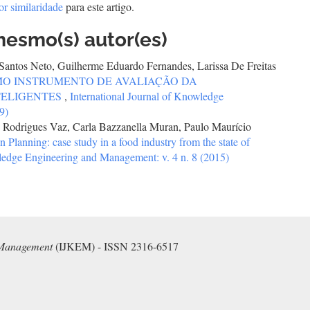
or similaridade
para este artigo.
mesmo(s) autor(es)
i Santos Neto, Guilherme Eduardo Fernandes, Larissa De Freitas
MO INSTRUMENTO DE AVALIAÇÃO DA
TELIGENTES
,
International Journal of Knowledge
9)
e Rodrigues Vaz, Carla Bazzanella Muran, Paulo Maurício
anning: case study in a food industry from the state of
wledge Engineering and Management: v. 4 n. 8 (2015)
 Management
(IJKEM) - ISSN 2316-6517