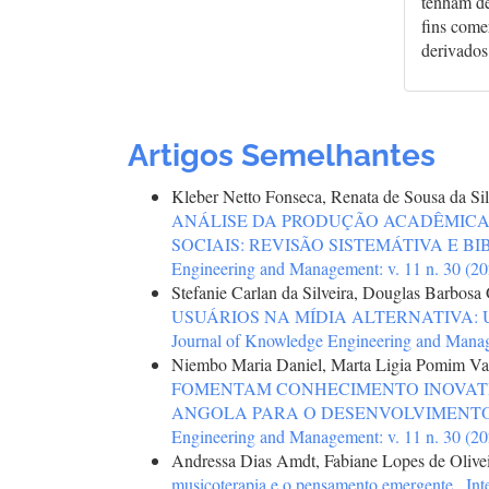
tenham de
fins comer
derivados
Artigos Semelhantes
Kleber Netto Fonseca, Renata de Sousa da Silv
ANÁLISE DA PRODUÇÃO ACADÊMICA 
SOCIAIS: REVISÃO SISTEMÁTIVA E B
Engineering and Management: v. 11 n. 30 (2
Stefanie Carlan da Silveira, Douglas Barbos
USUÁRIOS NA MÍDIA ALTERNATIVA:
Journal of Knowledge Engineering and Manag
Niembo Maria Daniel, Marta Ligia Pomim Va
FOMENTAM CONHECIMENTO INOVATIV
ANGOLA PARA O DESENVOLVIMENT
Engineering and Management: v. 11 n. 30 (2
Andressa Dias Amdt, Fabiane Lopes de Olivei
musicoterapia e o pensamento emergente
,
Int