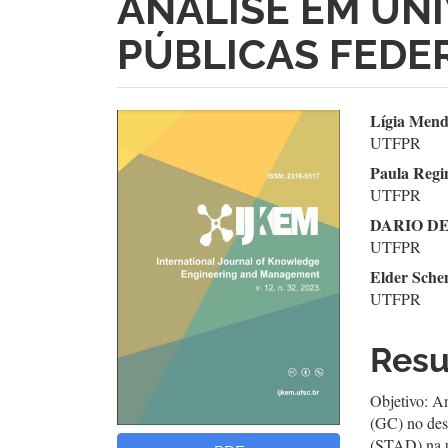
ANÁLISE EM UN
PÚBLICAS FEDE
Barra
Con
Lígia Mend
UTFPR
lateral
do
Paula Regin
de
arti
UTFPR
DARIO D
artigos
prin
UTFPR
Elder Sche
UTFPR
Res
Objetivo: A
(GC) no des
(STAD) na un