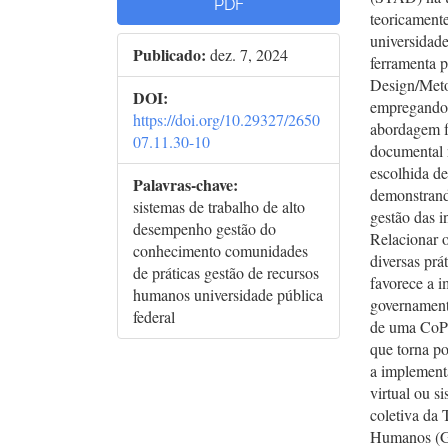
PDF
teoricament
universidad
Publicado:
dez. 7, 2024
ferramenta p
Design/Meto
DOI:
empregando 
https://doi.org/10.29327/2650
abordagem f
07.11.30-10
documental n
escolhida de
Palavras-chave:
demonstrand
sistemas de trabalho de alto
gestão das i
desempenho gestão do
Relacionar o
conhecimento comunidades
diversas pr
de práticas gestão de recursos
favorece a 
humanos universidade pública
governamenta
federal
de uma CoP i
que torna po
a implement
virtual ou s
coletiva da
Humanos (GR