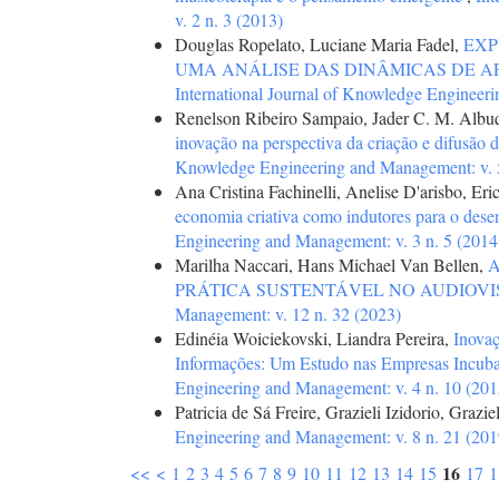
v. 2 n. 3 (2013)
Douglas Ropelato, Luciane Maria Fadel,
EXP
UMA ANÁLISE DAS DINÂMICAS DE 
International Journal of Knowledge Engineer
Renelson Ribeiro Sampaio, Jader C. M. Albuq
inovação na perspectiva da criação e difusão
Knowledge Engineering and Management: v. 5
Ana Cristina Fachinelli, Anelise D'arisbo, Er
economia criativa como indutores para o dese
Engineering and Management: v. 3 n. 5 (2014
Marilha Naccari, Hans Michael Van Bellen,
PRÁTICA SUSTENTÁVEL NO AUDIOV
Management: v. 12 n. 32 (2023)
Edinéia Woiciekovski, Liandra Pereira,
Inovaç
Informações: Um Estudo nas Empresas Incu
Engineering and Management: v. 4 n. 10 (201
Patricia de Sá Freire, Grazieli Izidorio, Grazi
Engineering and Management: v. 8 n. 21 (201
16
<<
<
1
2
3
4
5
6
7
8
9
10
11
12
13
14
15
17
1