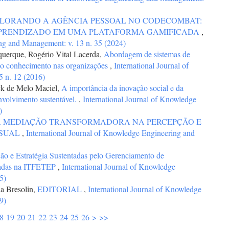
LORANDO A AGÊNCIA PESSOAL NO CODECOMBAT:
APRENDIZADO EM UMA PLATAFORMA GAMIFICADA
,
ing and Management: v. 13 n. 35 (2024)
uerque, Rogério Vital Lacerda,
Abordagem de sistemas de
 do conhecimento nas organizações
,
International Journal of
 n. 12 (2016)
ick de Melo Maciel,
A importância da inovação social e da
nvolvimento sustentável.
,
International Journal of Knowledge
)
A MEDIAÇÃO TRANSFORMADORA NA PERCEPÇÃO E
ISUAL
,
International Journal of Knowledge Engineering and
ão e Estratégia Sustentadas pelo Gerenciamento de
badas na ITFETEP
,
International Journal of Knowledge
5)
ela Bresolin,
EDITORIAL
,
International Journal of Knowledge
9)
8
19
20
21
22
23
24
25
26
>
>>