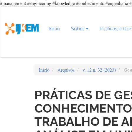
#management #engineering #knowledge #conhecimento #engenharia #
Navegação
Principal
Conteúdo
principal
Início
Sobre
Políticas editor
Barra
Lateral
Início
Arquivos
v. 12 n. 32 (2023)
Gest
PRÁTICAS DE G
CONHECIMENTO 
TRABALHO DE A