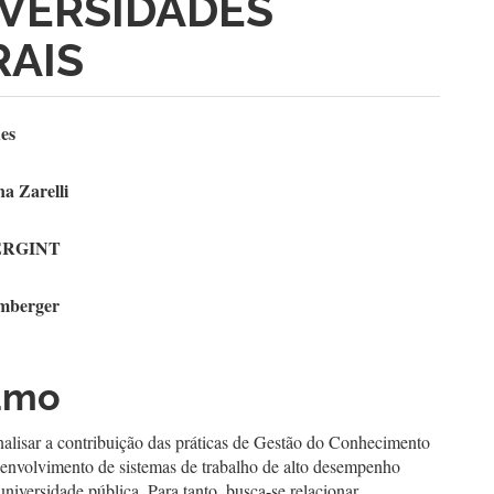
IVERSIDADES
RAIS
teúdo
es
a Zarelli
go
ERGINT
cipal
mberger
umo
nalisar a contribuição das práticas de Gestão do Conhecimento
envolvimento de sistemas de trabalho de alto desempenho
iversidade pública. Para tanto, busca-se relacionar