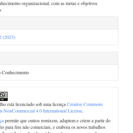
nhecimento organizacional, com as metas e objetivos
s
lhes
32 (2023)
go
o Conhecimento
alho está licenciado sob uma licença
Creative Commons
on-NonCommercial 4.0 International License
.
nça
permite que outros remixem, adaptem e criem a partir do
lho para fins não comerciais, e embora os novos trabalhos