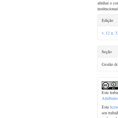
alinhar o co
institucionai
Deta
Edição
do
v. 12 n. 
arti
Seção
Gestão d
Este trab
Attributi
Esta
lice
seu traba