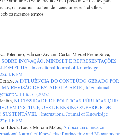
 lhe atribuir o devido crédito e não possam ser usados para
ciais, os usuários não têm de licenciar esses trabalhos
 sob os mesmos termos.
a Tolentino, Fabrício Ziviani, Carlos Miguel Freire Silva,
SOBRE INOVAÇÃO, MINDSET E REPRESENTAÇÕES
IBLIOMETRIA
,
International Journal of Knowledge
022): IJKEM
a Gomes,
A INFLUÊNCIA DO CONTEÚDO GERADO POR
 UMA REVISÃO DE ESTADO DA ARTE
,
International
ement: v. 11 n. 31 (2022)
lentim,
NECESSIDADE DE POLÍTICAS PÚBLICAS QUE
O EM INSTITUIÇÕES DE ENSINO SUPERIOR DE
O SUSTENTÁVEL
,
International Journal of Knowledge
022): IJKEM
ra, Elizete Lúcia Moreira Matos,
A docência clínica em
ernational Journal of Knowledge Engineering and Management: