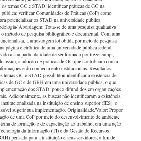
e os temas GC e STAD; identificar práticas de GC na
e pública; verificar Comunidades de Práticas (CoP) como
ara potencializar os STAD na universidade pública.
dologia/ Abordagem: Trata-se de uma pesquisa qualitativa
o método de pesquisa bibliográfico e documental. Com uma
uncionalista, a amostragem foi obtida por meio de pesquisa
a página eletrônica de uma universidade pública federal,
vido a sua particularidade de ser formada por treze campi,
o assim, a adoção de práticas de GC que contribuam com a
nformações e do conhecimento institucionais. Resultados:
s temas GC e STAD possibilitou identificar a existência de
áticas de GC e de GRH em uma universidade pública, o que
implementação dos STAD, pouco difundidos em organizações
is. Adicionalmente, as buscas não identificaram a existência
nstitucionalizada na instituição de ensino superior (IES), o
ssível sugerir sua implementação. Originalidade/Valor: Propor
ação de uma CoP por meio do desenvolvimento de ambiente
istema de formação e de capacitação ao trabalho, em uma ação
 Tecnologia da Informação (TI) e da Gestão de Recursos
H) pensada para a instituição e seus servidores, a fim de