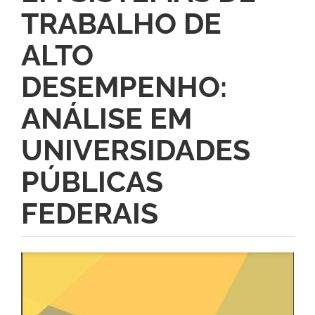
TRABALHO DE
ALTO
DESEMPENHO:
ANÁLISE EM
UNIVERSIDADES
PÚBLICAS
FEDERAIS
Barra
lateral