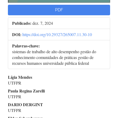
PDF
Publicado:
dez. 7, 2024
DOI:
https://doi.org/10.29327/265007.11.30-10
Palavras-chave:
sistemas de trabalho de alto desempenho gestão do
conhecimento comunidades de práticas gestão de
recursos humanos universidade pública federal
Conteúdo
Lígia Mendes
UTFPR
do
Paula Regina Zarelli
artigo
UTFPR
DARIO DERGINT
principal
UTFPR