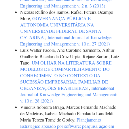
Engineering and Management: v. 2 n. 3 (2013)
Nicolas Rufino dos Santos, Rafael Pereira Ocampo
Moré,
GOVERNANÇA PÚBLICA E
AUTONOMIA UNIVERSITÁRIA NA
UNIVERSIDADE FEDERAL DE SANTA
CATARINA
,
International Journal of Knowledge
Engineering and Management: v. 10 n. 27 (2021)
Luiz Walter Pacola, Ane Caroline Sarmento, Arthur
Gualberto Bacelar da Cruz Urpia, Rejane Sartori, Luiz
Tatto,
UM OLHAR NA LITERATURA SOBRE
MODELOS DE COMPARTILHAMENTO DO
CONHECIMENTO NO CONTEXTO DA
SUCESSÃO EMPRESARIAL FAMILIAR DE
ORGANIZAÇÕES BRASILEIRAS
,
International
Journal of Knowledge Engineering and Management:
v. 10 n. 28 (2021)
Vinicius Sobreira Braga, Marcos Fernando Machado
de Medeiros, Isabela Machado Papalardo Landfeldt,
Maria Tereza Tomé de Godoy,
Planejamento
Estratégico apoiado por software: pesquisa-ação em