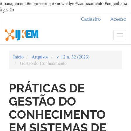
#management #engineering #knowledge #conhecimento #engenharia
#gestão
Navegação
Cadastro
Acesso
Principal
Conteúdo
principal
Togg
Barra
navig
Lateral
Início
Arquivos
v. 12 n. 32 (2023)
Gestão do Conhecimento
PRÁTICAS DE
GESTÃO DO
CONHECIMENTO
EM SISTEMAS DE