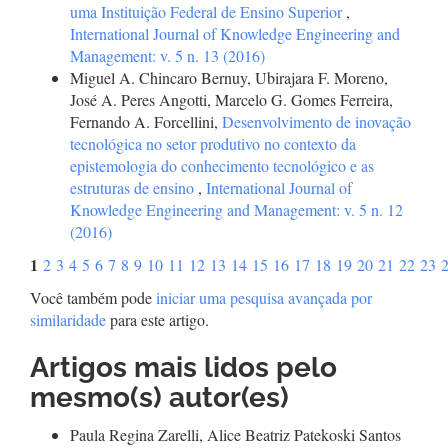
uma Instituição Federal de Ensino Superior
,
International Journal of Knowledge Engineering and
Management: v. 5 n. 13 (2016)
Miguel A. Chincaro Bernuy, Ubirajara F. Moreno,
José A. Peres Angotti, Marcelo G. Gomes Ferreira,
Fernando A. Forcellini,
Desenvolvimento de inovação
tecnológica no setor produtivo no contexto da
epistemologia do conhecimento tecnológico e as
estruturas de ensino
,
International Journal of
Knowledge Engineering and Management: v. 5 n. 12
(2016)
1
2
3
4
5
6
7
8
9
10
11
12
13
14
15
16
17
18
19
20
21
22
23
Você também pode
iniciar uma pesquisa avançada por
similaridade
para este artigo.
Artigos mais lidos pelo
mesmo(s) autor(es)
Paula Regina Zarelli, Alice Beatriz Patekoski Santos