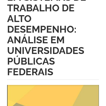
TRABALHO DE
ALTO
DESEMPENHO:
ANÁLISE EM
UNIVERSIDADES
PÚBLICAS
FEDERAIS
Barra
lateral