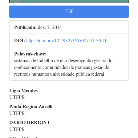
PDF
Publicado:
dez. 7, 2024
DOI:
https://doi.org/10.29327/265007.11.30-10
Palavras-chave:
sistemas de trabalho de alto desempenho gestão do
conhecimento comunidades de práticas gestão de
recursos humanos universidade pública federal
Conteúdo
Lígia Mendes
UTFPR
do
Paula Regina Zarelli
artigo
UTFPR
DARIO DERGINT
principal
UTFPR