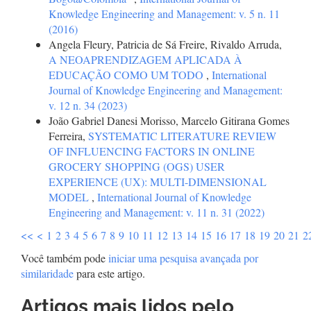
Knowledge Engineering and Management: v. 5 n. 11
(2016)
Angela Fleury, Patricia de Sá Freire, Rivaldo Arruda,
A NEOAPRENDIZAGEM APLICADA À
EDUCAÇÃO COMO UM TODO
,
International
Journal of Knowledge Engineering and Management:
v. 12 n. 34 (2023)
João Gabriel Danesi Morisso, Marcelo Gitirana Gomes
Ferreira,
SYSTEMATIC LITERATURE REVIEW
OF INFLUENCING FACTORS IN ONLINE
GROCERY SHOPPING (OGS) USER
EXPERIENCE (UX): MULTI-DIMENSIONAL
MODEL
,
International Journal of Knowledge
Engineering and Management: v. 11 n. 31 (2022)
<<
<
1
2
3
4
5
6
7
8
9
10
11
12
13
14
15
16
17
18
19
20
21
2
Você também pode
iniciar uma pesquisa avançada por
similaridade
para este artigo.
Artigos mais lidos pelo