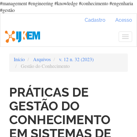
#management #engineering #knowledge #conhecimento #engenharia
#gestão
Navegação
Cadastro
Acesso
Principal
Conteúdo
principal
Togg
Barra
navig
Lateral
Início
Arquivos
v. 12 n. 32 (2023)
Gestão do Conhecimento
PRÁTICAS DE
GESTÃO DO
CONHECIMENTO
EM SISTEMAS DE