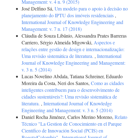
Management: v. 4 n. 9 (2015)
José Delfino Sá,
Um modelo para o apoio à decisão no
planejamento do IPTU dos imóveis residenciais
,
International Journal of Knowledge Engineering and
Management: v. 7 n. 17 (2018)
Cláudia de Souza Libânio, Alessandra Prates Barreras
Carriero, Sérgio Almeida Migowski,
Aspectos e
relações entre gestão de design e internacionalização:
Uma revisão sistemática de literatura.
,
International
Journal of Knowledge Engineering and Management:
v. 3 n. 5 (2014)
Lucas Novelino Abdala, Tatiana Schreiner, Eduardo
Moreira da Costa, Neri dos Santos,
Como as cidades
inteligentes contribuem para o desenvolvimento de
cidades sustentáveis?: Uma revisão sistemática de
literatura.
,
International Journal of Knowledge
Engineering and Management: v. 3 n. 5 (2014)
Daniel Rocha Jiménez, Carlos Merino Moreno,
Relato
Técnico "La Gestion de Conocimiento en el Parque
Científico de Innovación Social (PCIS) en
Bogota/Colombia"
,
International Journal of