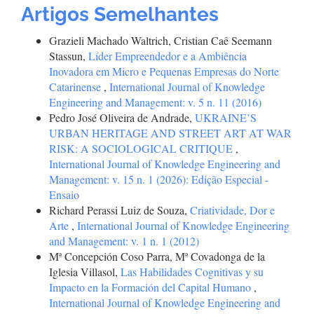
Artigos Semelhantes
Grazieli Machado Waltrich, Cristian Caê Seemann
Stassun,
Líder Empreendedor e a Ambiência
Inovadora em Micro e Pequenas Empresas do Norte
Catarinense
,
International Journal of Knowledge
Engineering and Management: v. 5 n. 11 (2016)
Pedro José Oliveira de Andrade,
UKRAINE’S
URBAN HERITAGE AND STREET ART AT WAR
RISK: A SOCIOLOGICAL CRITIQUE
,
International Journal of Knowledge Engineering and
Management: v. 15 n. 1 (2026): Edição Especial -
Ensaio
Richard Perassi Luiz de Souza,
Criatividade, Dor e
Arte
,
International Journal of Knowledge Engineering
and Management: v. 1 n. 1 (2012)
Mª Concepción Coso Parra, Mª Covadonga de la
Iglesia Villasol,
Las Habilidades Cognitivas y su
Impacto en la Formación del Capital Humano
,
International Journal of Knowledge Engineering and