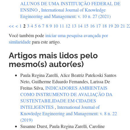
ALUNOS DE UMA INSTITUIÇÃO FEDERAL DE
ENSINO
,
International Journal of Knowledge
Engineering and Management: v. 10 n. 27 (2021)
2
<<
<
1
3
4
5
6
7
8
9
10
11
12
13
14
15
16
17
18
19
20
21
2
Você também pode
iniciar uma pesquisa avançada por
similaridade
para este artigo.
Artigos mais lidos pelo
mesmo(s) autor(es)
Paula Regina Zarelli, Alice Beatriz Patekoski Santos
Neto, Guilherme Eduardo Fernandes, Larissa De
Freitas Silva,
INDICADORES AMBIENTAIS
COMO INSTRUMENTO DE AVALIAÇÃO DA
SUSTENTABILIDADE EM CIDADES
INTELIGENTES
,
International Journal of
Knowledge Engineering and Management: v. 8 n. 22
(2019)
Susanne Durst, Paula Regina Zarelli, Caroline