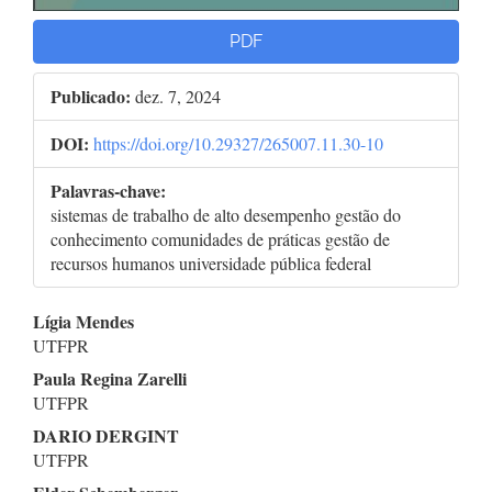
PDF
Publicado:
dez. 7, 2024
DOI:
https://doi.org/10.29327/265007.11.30-10
Palavras-chave:
sistemas de trabalho de alto desempenho gestão do
conhecimento comunidades de práticas gestão de
recursos humanos universidade pública federal
Conteúdo
Lígia Mendes
UTFPR
do
Paula Regina Zarelli
artigo
UTFPR
DARIO DERGINT
principal
UTFPR