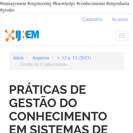
#management #engineering #knowledge #conhecimento #engenharia
#gestão
Navegação
Cadastro
Acesso
Principal
Conteúdo
principal
Togg
Barra
navig
Lateral
Início
Arquivos
v. 12 n. 32 (2023)
Gestão do Conhecimento
PRÁTICAS DE
GESTÃO DO
CONHECIMENTO
EM SISTEMAS DE