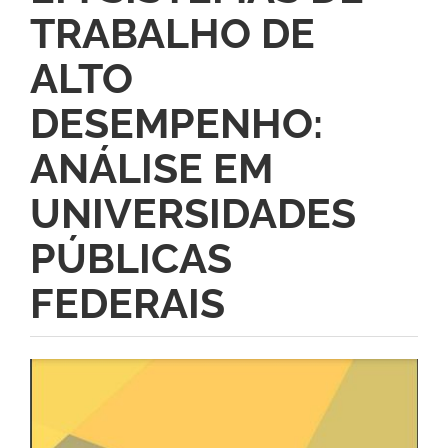
TRABALHO DE
ALTO
DESEMPENHO:
ANÁLISE EM
UNIVERSIDADES
PÚBLICAS
FEDERAIS
Barra
lateral