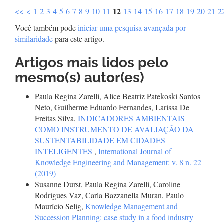
12
<<
<
1
2
3
4
5
6
7
8
9
10
11
13
14
15
16
17
18
19
20
21
2
Você também pode
iniciar uma pesquisa avançada por
similaridade
para este artigo.
Artigos mais lidos pelo
mesmo(s) autor(es)
Paula Regina Zarelli, Alice Beatriz Patekoski Santos
Neto, Guilherme Eduardo Fernandes, Larissa De
Freitas Silva,
INDICADORES AMBIENTAIS
COMO INSTRUMENTO DE AVALIAÇÃO DA
SUSTENTABILIDADE EM CIDADES
INTELIGENTES
,
International Journal of
Knowledge Engineering and Management: v. 8 n. 22
(2019)
Susanne Durst, Paula Regina Zarelli, Caroline
Rodrigues Vaz, Carla Bazzanella Muran, Paulo
Maurício Selig,
Knowledge Management and
Succession Planning: case study in a food industry