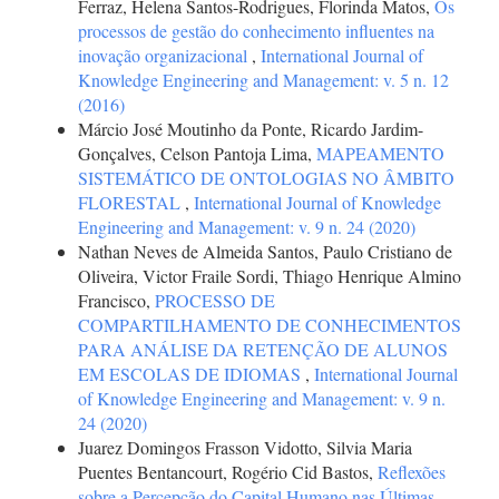
Ferraz, Helena Santos-Rodrigues, Florinda Matos,
Os
processos de gestão do conhecimento influentes na
inovação organizacional
,
International Journal of
Knowledge Engineering and Management: v. 5 n. 12
(2016)
Márcio José Moutinho da Ponte, Ricardo Jardim-
Gonçalves, Celson Pantoja Lima,
MAPEAMENTO
SISTEMÁTICO DE ONTOLOGIAS NO ÂMBITO
FLORESTAL
,
International Journal of Knowledge
Engineering and Management: v. 9 n. 24 (2020)
Nathan Neves de Almeida Santos, Paulo Cristiano de
Oliveira, Victor Fraile Sordi, Thiago Henrique Almino
Francisco,
PROCESSO DE
COMPARTILHAMENTO DE CONHECIMENTOS
PARA ANÁLISE DA RETENÇÃO DE ALUNOS
EM ESCOLAS DE IDIOMAS
,
International Journal
of Knowledge Engineering and Management: v. 9 n.
24 (2020)
Juarez Domingos Frasson Vidotto, Silvia Maria
Puentes Bentancourt, Rogério Cid Bastos,
Reflexões
sobre a Percepção do Capital Humano nas Últimas