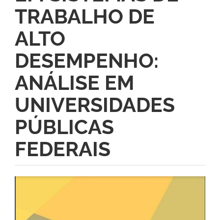
TRABALHO DE
ALTO
DESEMPENHO:
ANÁLISE EM
UNIVERSIDADES
PÚBLICAS
FEDERAIS
Barra
lateral