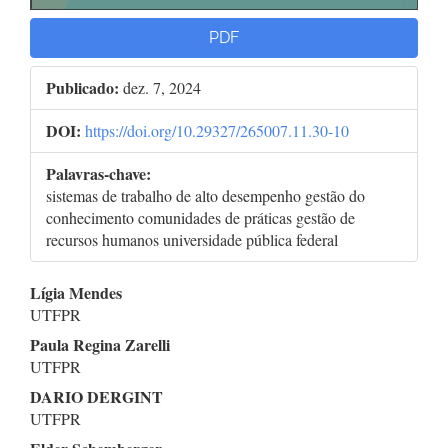
PDF
Publicado:
dez. 7, 2024
DOI:
https://doi.org/10.29327/265007.11.30-10
Palavras-chave:
sistemas de trabalho de alto desempenho gestão do
conhecimento comunidades de práticas gestão de
recursos humanos universidade pública federal
Conteúdo
Lígia Mendes
UTFPR
do
Paula Regina Zarelli
artigo
UTFPR
DARIO DERGINT
principal
UTFPR