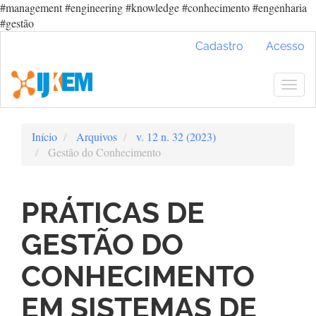
#management #engineering #knowledge #conhecimento #engenharia
#gestão
Navegação
Cadastro
Acesso
Principal
Conteúdo
principal
Togg
Barra
navig
Lateral
Início
Arquivos
v. 12 n. 32 (2023)
Gestão do Conhecimento
PRÁTICAS DE
GESTÃO DO
CONHECIMENTO
EM SISTEMAS DE