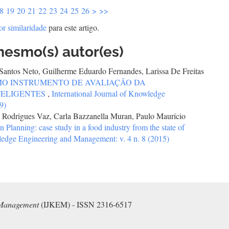
8
19
20
21
22
23
24
25
26
>
>>
or similaridade
para este artigo.
mesmo(s) autor(es)
i Santos Neto, Guilherme Eduardo Fernandes, Larissa De Freitas
MO INSTRUMENTO DE AVALIAÇÃO DA
TELIGENTES
,
International Journal of Knowledge
9)
e Rodrigues Vaz, Carla Bazzanella Muran, Paulo Maurício
anning: case study in a food industry from the state of
wledge Engineering and Management: v. 4 n. 8 (2015)
 Management
(IJKEM) - ISSN 2316-6517