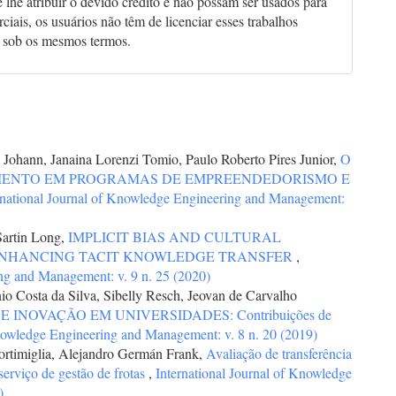
 lhe atribuir o devido crédito e não possam ser usados para
ciais, os usuários não têm de licenciar esses trabalhos
 sob os mesmos termos.
Johann, Janaina Lorenzi Tomio, Paulo Roberto Pires Junior,
O
ENTO EM PROGRAMAS DE EMPREENDEDORISMO E
rnational Journal of Knowledge Engineering and Management:
artin Long,
IMPLICIT BIAS AND CULTURAL
ENHANCING TACIT KNOWLEDGE TRANSFER
,
ng and Management: v. 9 n. 25 (2020)
 Costa da Silva, Sibelly Resch, Jeovan de Carvalho
 INOVAÇÃO EM UNIVERSIDADES: Contribuições de
Knowledge Engineering and Management: v. 8 n. 20 (2019)
rtimiglia, Alejandro Germán Frank,
Avaliação de transferência
erviço de gestão de frotas
,
International Journal of Knowledge
)