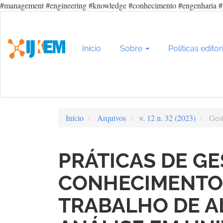
#management #engineering #knowledge #conhecimento #engenharia #
Navegação
Principal
Conteúdo
principal
Início
Sobre
Políticas editor
Barra
Lateral
Início
Arquivos
v. 12 n. 32 (2023)
Gest
PRÁTICAS DE G
CONHECIMENTO 
TRABALHO DE A