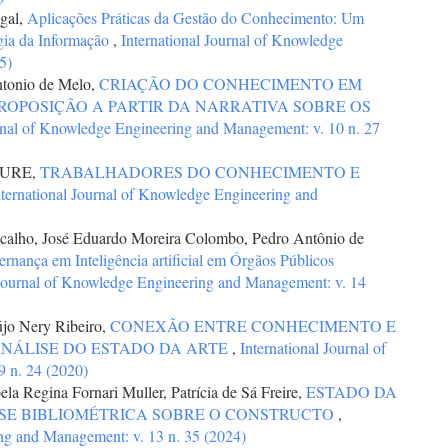
igal,
Aplicações Práticas da Gestão do Conhecimento: Um
gia da Informação
,
International Journal of Knowledge
5)
ntonio de Melo,
CRIAÇÃO DO CONHECIMENTO EM
ROPOSIÇÃO A PARTIR DA NARRATIVA SOBRE OS
urnal of Knowledge Engineering and Management: v. 10 n. 27
FURE,
TRABALHADORES DO CONHECIMENTO E
nternational Journal of Knowledge Engineering and
icalho, José Eduardo Moreira Colombo, Pedro Antônio de
rnança em Inteligência artificial em Órgãos Públicos
 Journal of Knowledge Engineering and Management: v. 14
jo Nery Ribeiro,
CONEXÃO ENTRE CONHECIMENTO E
ANÁLISE DO ESTADO DA ARTE
,
International Journal of
 n. 24 (2020)
la Regina Fornari Muller, Patrícia de Sá Freire,
ESTADO DA
ISE BIBLIOMÉTRICA SOBRE O CONSTRUCTO
,
ing and Management: v. 13 n. 35 (2024)