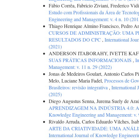
Fábio Corrêa, Fabricio Ziviani, Frederico Vid
Estudo com Profissionais da Área de Tecnolo
Engineering and Management: v. 4 n. 10 (201
Thiago Henrique Almino Francisco, Pedro A
CURSOS DE ADMINISTRAÇÃO: UMA P
RESULTADOS DO CPC
,
International Jo
(2021)
ANDERSON ITABORAHY, IVETTE KA
SUAS PRÁTICAS INFORMACIONAIS
,
I
Management: v. 11 n. 29 (2022)
Jonas de Medeiros Goulart, Antonio Carlos P
Melo, Luciane Maria Fadel,
Processos de Gove
Brasileiros: revisão integrativa
,
International
(2025)
Diego Augustus Senna, Jurema Suely de Araú
APRENDIZAGEM NA INDÚSTRIA 4.0: 
Knowledge Engineering and Management: v. 9
Rivaldo Arruda, Carlos Eduardo Vilches, Isabe
ARTE DA CRIATIVIDADE: UMA ANÁL
International Journal of Knowledge Engineer