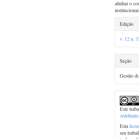
alinhar o co
institucionai
Deta
Edição
do
v. 12 n. 
arti
Seção
Gestão d
Este trab
Attributi
Esta
lice
seu traba