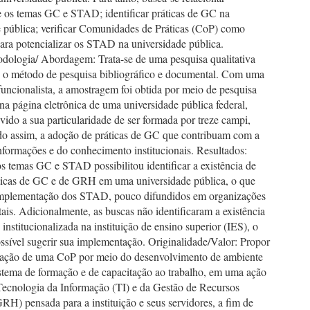
e os temas GC e STAD; identificar práticas de GC na
e pública; verificar Comunidades de Práticas (CoP) como
ara potencializar os STAD na universidade pública.
dologia/ Abordagem: Trata-se de uma pesquisa qualitativa
o método de pesquisa bibliográfico e documental. Com uma
uncionalista, a amostragem foi obtida por meio de pesquisa
a página eletrônica de uma universidade pública federal,
vido a sua particularidade de ser formada por treze campi,
o assim, a adoção de práticas de GC que contribuam com a
nformações e do conhecimento institucionais. Resultados:
s temas GC e STAD possibilitou identificar a existência de
áticas de GC e de GRH em uma universidade pública, o que
implementação dos STAD, pouco difundidos em organizações
is. Adicionalmente, as buscas não identificaram a existência
nstitucionalizada na instituição de ensino superior (IES), o
ssível sugerir sua implementação. Originalidade/Valor: Propor
ação de uma CoP por meio do desenvolvimento de ambiente
istema de formação e de capacitação ao trabalho, em uma ação
 Tecnologia da Informação (TI) e da Gestão de Recursos
H) pensada para a instituição e seus servidores, a fim de