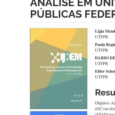
ANÁLISE EM UN
PÚBLICAS FEDE
Barra
Con
Lígia Mend
UTFPR
lateral
do
Paula Regin
de
arti
UTFPR
DARIO D
artigos
prin
UTFPR
Elder Sche
UTFPR
Res
Objetivo: A
(GC) no des
(STAD) na un