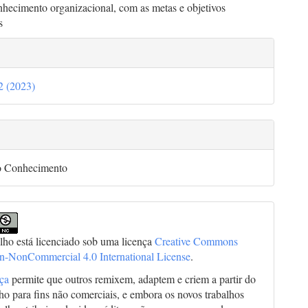
nhecimento organizacional, com as metas e objetivos
s
lhes
32 (2023)
go
o Conhecimento
alho está licenciado sob uma licença
Creative Commons
on-NonCommercial 4.0 International License
.
nça
permite que outros remixem, adaptem e criem a partir do
lho para fins não comerciais, e embora os novos trabalhos