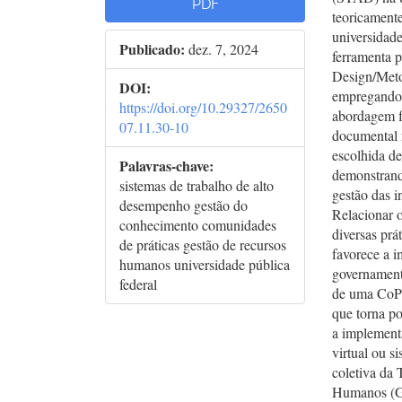
PDF
teoricament
universidad
Publicado:
dez. 7, 2024
ferramenta p
Design/Meto
DOI:
empregando 
https://doi.org/10.29327/2650
abordagem f
07.11.30-10
documental n
escolhida de
Palavras-chave:
demonstrand
sistemas de trabalho de alto
gestão das i
desempenho gestão do
Relacionar o
conhecimento comunidades
diversas pr
de práticas gestão de recursos
favorece a 
humanos universidade pública
governamenta
federal
de uma CoP i
que torna po
a implement
virtual ou s
coletiva da
Humanos (GR