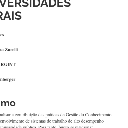
IVERSIDADES
RAIS
teúdo
es
a Zarelli
go
ERGINT
cipal
mberger
umo
nalisar a contribuição das práticas de Gestão do Conhecimento
envolvimento de sistemas de trabalho de alto desempenho
iversidade pública. Para tanto, busca-se relacionar