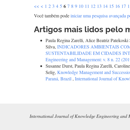
6
<<
<
1
2
3
4
5
7
8
9
10
11
12
13
14
15
16
17
1
Você também pode
iniciar uma pesquisa avançada p
Artigos mais lidos pelo 
Paula Regina Zarelli, Alice Beatriz Patekosk
Silva,
INDICADORES AMBIENTAIS CO
SUSTENTABILIDADE EM CIDADES IN
Engineering and Management: v. 8 n. 22 (201
Susanne Durst, Paula Regina Zarelli, Carolin
Selig,
Knowledge Management and Succession Pl
Paraná, Brazil
,
International Journal of Kno
International Journal of Knowledge Engineering and