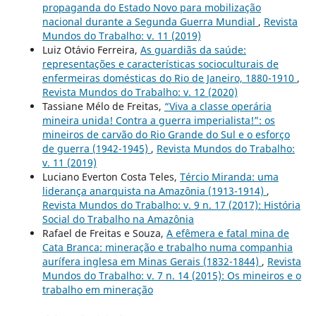
propaganda do Estado Novo para mobilização
nacional durante a Segunda Guerra Mundial
,
Revista
Mundos do Trabalho: v. 11 (2019)
Luiz Otávio Ferreira,
As guardiãs da saúde:
representações e características socioculturais de
enfermeiras domésticas do Rio de Janeiro, 1880-1910
,
Revista Mundos do Trabalho: v. 12 (2020)
Tassiane Mélo de Freitas,
“Viva a classe operária
mineira unida! Contra a guerra imperialista!”: os
mineiros de carvão do Rio Grande do Sul e o esforço
de guerra (1942-1945)
,
Revista Mundos do Trabalho:
v. 11 (2019)
Luciano Everton Costa Teles,
Tércio Miranda: uma
liderança anarquista na Amazônia (1913-1914)
,
Revista Mundos do Trabalho: v. 9 n. 17 (2017): História
Social do Trabalho na Amazônia
Rafael de Freitas e Souza,
A efêmera e fatal mina de
Cata Branca: mineração e trabalho numa companhia
aurífera inglesa em Minas Gerais (1832-1844)
,
Revista
Mundos do Trabalho: v. 7 n. 14 (2015): Os mineiros e o
trabalho em mineração