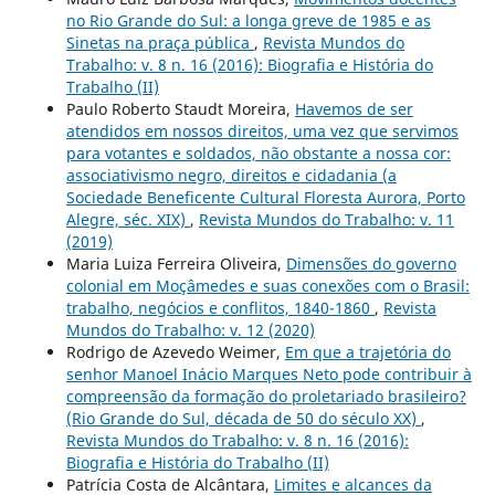
no Rio Grande do Sul: a longa greve de 1985 e as
Sinetas na praça pública
,
Revista Mundos do
Trabalho: v. 8 n. 16 (2016): Biografia e História do
Trabalho (II)
Paulo Roberto Staudt Moreira,
Havemos de ser
atendidos em nossos direitos, uma vez que servimos
para votantes e soldados, não obstante a nossa cor:
associativismo negro, direitos e cidadania (a
Sociedade Beneficente Cultural Floresta Aurora, Porto
Alegre, séc. XIX)
,
Revista Mundos do Trabalho: v. 11
(2019)
Maria Luiza Ferreira Oliveira,
Dimensões do governo
colonial em Moçâmedes e suas conexões com o Brasil:
trabalho, negócios e conflitos, 1840-1860
,
Revista
Mundos do Trabalho: v. 12 (2020)
Rodrigo de Azevedo Weimer,
Em que a trajetória do
senhor Manoel Inácio Marques Neto pode contribuir à
compreensão da formação do proletariado brasileiro?
(Rio Grande do Sul, década de 50 do século XX)
,
Revista Mundos do Trabalho: v. 8 n. 16 (2016):
Biografia e História do Trabalho (II)
Patrícia Costa de Alcântara,
Limites e alcances da