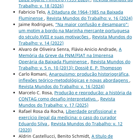
Trabalho: v. 18 (2026)
Fabricio Telo,
A Ditadura de 1964-1985 na Baixada
Fluminense
,
Revista Mundos do Trabalho: v. 16 (2024)
Jaime Rodrigues,
“Na maior confusão e desamparo":
um motim a bordo na Marinha mercante portuguesa
do século XVIII e suas motivações
,
Revista Mundos do
Trabalho: v. 14 (2022)
Alvaro de Oliveira Senra, Flávio Anicio Andrade,
A
Memória da Greve da FNM/FIAT na Imprensa
Operária da Baixada Fluminense
,
Revista Mundos do
Trabalho: v. 5 n. 10 (2013): Dossiê E. P. Thompson
Carlo Romani,
Anarquismo: produção historiográfica,
inflexões teórico-metodológicas e novas abordagens
,
Revista Mundos do Trabalho: v. 16 (2024)
Marcelo C. Rosa,
Produção e reprodução: a história da
CONTAG como desafio interpretativo.
,
Revista
Mundos do Trabalho: v. 17 (2025)
Rafael Rosa da Rocha,
Liberdade profissional e
exercício ilegal da medicina: o caso do curador
Eduardo Silva
,
Revista Mundos do Trabalho: v. 12
(2020)
Aldrin Castellucci, Benito Schmidt,
A título de