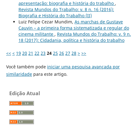
apresentação: biografia e história do trabalho
,
Revista Mundos do Trabalho: v. 8 n. 16 (2016):
Biografia e História do Trabalho (II)
Luiz Felipe Cezar Mundim,
As marchas de Gustave
Cauvin – a primeira forma sistematizada e regular do
cinema militante
,
Revista Mundos do Trabalho: v. 9 n.
18 (2017): Cidadania, política e história do trabalho
<<
<
19
20
21
22
23
24
25
26
27
28
>
>>
Você também pode
iniciar uma pesquisa avançada por
similaridade
para este artigo.
Edição Atual