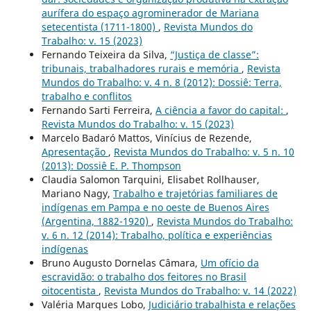
aurífera do espaço agrominerador de Mariana
setecentista (1711-1800)
,
Revista Mundos do
Trabalho: v. 15 (2023)
Fernando Teixeira da Silva,
“Justiça de classe”:
tribunais, trabalhadores rurais e memória
,
Revista
Mundos do Trabalho: v. 4 n. 8 (2012): Dossiê: Terra,
trabalho e conflitos
Fernando Sarti Ferreira,
A ciência a favor do capital:
,
Revista Mundos do Trabalho: v. 15 (2023)
Marcelo Badaró Mattos, Vinícius de Rezende,
Apresentação
,
Revista Mundos do Trabalho: v. 5 n. 10
(2013): Dossiê E. P. Thompson
Claudia Salomon Tarquini, Elisabet Rollhauser,
Mariano Nagy,
Trabalho e trajetórias familiares de
indígenas em Pampa e no oeste de Buenos Aires
(Argentina, 1882-1920)
,
Revista Mundos do Trabalho:
v. 6 n. 12 (2014): Trabalho, política e experiências
indígenas
Bruno Augusto Dornelas Câmara,
Um ofício da
escravidão: o trabalho dos feitores no Brasil
oitocentista
,
Revista Mundos do Trabalho: v. 14 (2022)
Valéria Marques Lobo,
Judiciário trabalhista e relações