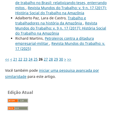
de trabalho no Brasil: relativizando teses, enterrando
mitos
,
Revista Mundos do Trabalho: v. 9 n. 17 (2017):
História Social do Trabalho na Amazônia
Adalberto Paz, Lara de Castro,
Trabalho e
trabalhadores na história da Amazônia
,
Revista
Mundos do Trabalho: v. 9 n. 17 (2017): História Social
do Trabalho na Amazônia
Richard Martins,
Petroleiros contra a ditadura
empresarial-militar
,
Revista Mundos do Trabalho: v.
17 (2025)
<<
<
21
22
23
24
25
26
27
28
29
30
>
>>
Você também pode
iniciar uma pesquisa avançada por
similaridade
para este artigo.
Edição Atual