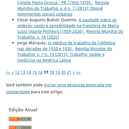
Cidade Ponta Grossa – PR (1950-1970).
,
Revista
Mundos do Trabalho: v. 4 n. 7 (2012): Dossiê
movimentos sociais urbanos
César Augusto Bubolz Queirós,
A saudade sobre os
ombros: razão e sensibilidade na trajetória de Maria
Luíza Ugarte Pinheiro (1959-2026)
,
Revista Mundos do
Trabalho: v. 18 (2026)
Jorge Márquez,
O médico de trabalho da Colômbia
nas décadas de 1920 e 1930
,
Revista Mundos do
Trabalho: v. 7 n. 13 (2015): Trabalho, saúde e
medicina na América Latina
<<
<
12
13
14
15
16
17
18
19
20
21
>
>>
Você também pode
iniciar uma pesquisa avançada por
similaridade
para este artigo.
Edição Atual