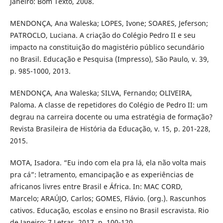
Janeiro: Bom Texto, 2008.
MENDONÇA, Ana Waleska; LOPES, Ivone; SOARES, Jeferson;
PATROCLO, Luciana. A criação do Colégio Pedro II e seu
impacto na constituição do magistério público secundário
no Brasil. Educação e Pesquisa (Impresso), São Paulo, v. 39,
p. 985-1000, 2013.
MENDONÇA, Ana Waleska; SILVA, Fernando; OLIVEIRA,
Paloma. A classe de repetidores do Colégio de Pedro II: um
degrau na carreira docente ou uma estratégia de formação?
Revista Brasileira de História da Educação, v. 15, p. 201-228,
2015.
MOTA, Isadora. “Eu indo com ela pra lá, ela não volta mais
pra cá”: letramento, emancipação e as experiências de
africanos livres entre Brasil e África. In: MAC CORD,
Marcelo; ARAÚJO, Carlos; GOMES, Flávio. (org.). Rascunhos
cativos. Educação, escolas e ensino no Brasil escravista. Rio
de Janeiro: 7 Letras, 2017, p. 100-120.