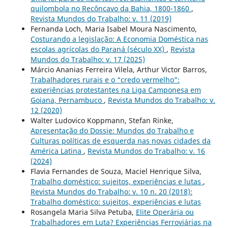
quilombola no Recôncavo da Bahia, 1800-1860
,
Revista Mundos do Trabalho: v. 11 (2019)
Fernanda Loch, Maria Isabel Moura Nascimento,
Costurando a legislação: A Economia Doméstica nas
escolas agrícolas do Paraná (século XX)
,
Revista
Mundos do Trabalho: v. 17 (2025)
Márcio Ananias Ferreira Vilela, Arthur Victor Barros,
Trabalhadores rurais e o “credo vermelho”:
experiências protestantes na Liga Camponesa em
Goiana, Pernambuco
,
Revista Mundos do Trabalho: v.
12 (2020)
Walter Ludovico Koppmann, Stefan Rinke,
Apresentação do Dossie: Mundos do Trabalho e
Culturas políticas de esquerda nas novas cidades da
América Latina
,
Revista Mundos do Trabalho: v. 16
(2024)
Flavia Fernandes de Souza, Maciel Henrique Silva,
Trabalho doméstico: sujeitos, experiências e lutas
,
Revista Mundos do Trabalho: v. 10 n. 20 (2018):
Trabalho doméstico: sujeitos, experiências e lutas
Rosangela Maria Silva Petuba,
Elite Operária ou
Trabalhadores em Luta? Experiências Ferroviárias na