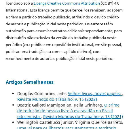
licenciado sob a
Licença Creative Commons Attribution
(CC BY) 4.0
International. Esta licença permite que
terceiros
remixem, adaptem
e criem a partir do trabalho publicado, atribuindo o devido crédito
de autoria e publicação inicial neste periódico. Os
autores
têm
autorização para assumir contratos adicionais separadamente, para
distribuição não exclusiva da versão do trabalho publicada neste
periódico (ex.: publicar em repositório institucional, em site pessoal,
publicar uma tradução, ou como capítulo de livro), com
reconhecimento de autoria e publicação inicial neste periódico.
Artigos Semelhantes
Douglas Guimarães Leite,
Velhos livros, novos papéis:
,
Revista Mundos do Trabalho: v. 15 (2023)
Beatriz Gallotti Mamigonian, Keila Grinberg,
O crime
de redução de pessoa livre à escravidão no Brasil
oitocentista
,
Revista Mundos do Trabalho: v. 13 (2021)
Wellington Castellucci Junior, Virgínia Queiroz Barreto,
Uma lei para os libertos: recrutamentos e território