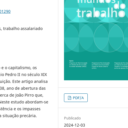
101290
s, trabalho assalariado
e o capitalismo, os
io Pedro II no século XIX
ição. Este artigo analisa
838, ano de abertura das
rca de João Pirro que,
PDF/A
 Neste estudo abordam-se
stência e os impasses
ituação precária.
Publicado
2024-12-03