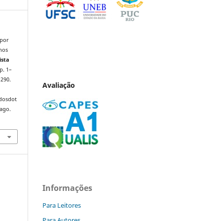
 por
anos
ista
 p. 1–
1290.
Avaliação
ndosdot
 ago.
Informações
Para Leitores
Para Autores