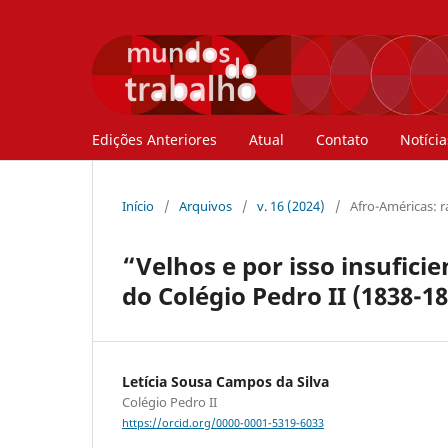
Edições Anteriores
Atual
Contato
Notícia
Início
/
Arquivos
/
v. 16 (2024)
/
Afro-Américas: ra
“Velhos e por isso insuficie
do Colégio Pedro II (1838-1
Letícia Sousa Campos da Silva
Colégio Pedro II
https://orcid.org/0000-0001-5319-6033