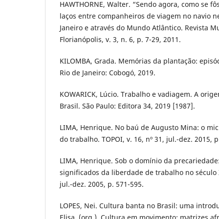
HAWTHORNE, Walter. “Sendo agora, como se fôs
laços entre companheiros de viagem no navio ne
Janeiro e através do Mundo Atlântico. Revista 
Florianópolis, v. 3, n. 6, p. 7-29, 2011.
KILOMBA, Grada. Memórias da plantação: episód
Rio de Janeiro: Cobogó, 2019.
KOWARICK, Lúcio. Trabalho e vadiagem. A origem
Brasil. São Paulo: Editora 34, 2019 [1987].
LIMA, Henrique. No baú de Augusto Mina: o micro
do trabalho. TOPOI, v. 16, nº 31, jul.-dez. 2015, 
LIMA, Henrique. Sob o domínio da precariedade:
significados da liberdade de trabalho no século X
jul.-dez. 2005, p. 571-595.
LOPES, Nei. Cultura banta no Brasil: uma intro
Elisa. (org.). Cultura em movimento: matrizes af