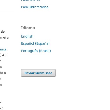
Para Bibliotecários
Idioma
 do
English
imeira
Español (España)
ença
Português (Brasil)
) 4.0
e
 a
ndo o
Enviar Submissão
o
m
do
x.: