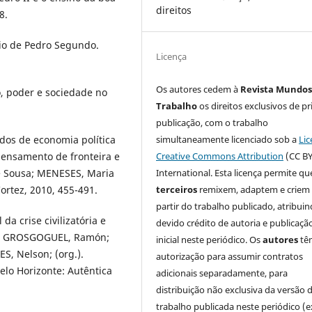
direitos
8.
gio de Pedro Segundo.
Licença
Os autores cedem à
Revista Mundos
, poder e sociedade no
Trabalho
os direitos exclusivos de pr
publicação, com o trabalho
simultaneamente licenciado sob a
Lic
os de economia política
Creative Commons Attribution
(CC BY
pensamento de fronteira e
International. Esta licença permite qu
de Sousa; MENESES, Maria
terceiros
remixem, adaptem e criem
Cortez, 2010, 455-491.
partir do trabalho publicado, atribui
 crise civilizatória e
devido crédito de autoria e publicaçã
In: GROSGOGUEL, Ramón;
inicial neste periódico. Os
autores
tê
 Nelson; (org.).
autorização para assumir contratos
elo Horizonte: Autêntica
adicionais separadamente, para
distribuição não exclusiva da versão 
trabalho publicada neste periódico (e