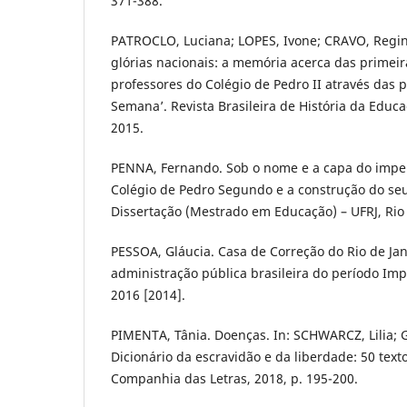
371-388.
PATROCLO, Luciana; LOPES, Ivone; CRAVO, Regin
glórias nacionais: a memória acerca das primei
professores do Colégio de Pedro II através das 
Semana’. Revista Brasileira de História da Educaç
2015.
PENNA, Fernando. Sob o nome e a capa do imper
Colégio de Pedro Segundo e a construção do seu
Dissertação (Mestrado em Educação) – UFRJ, Rio 
PESSOA, Gláucia. Casa de Correção do Rio de Jane
administração pública brasileira do período Imp
2016 [2014].
PIMENTA, Tânia. Doenças. In: SCHWARCZ, Lilia; G
Dicionário da escravidão e da liberdade: 50 texto
Companhia das Letras, 2018, p. 195-200.