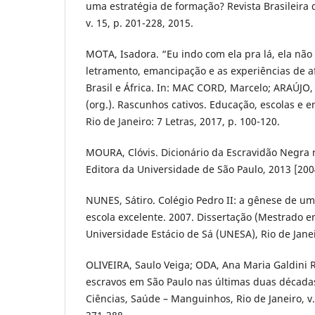
uma estratégia de formação? Revista Brasileira 
v. 15, p. 201-228, 2015.
MOTA, Isadora. “Eu indo com ela pra lá, ela não 
letramento, emancipação e as experiências de af
Brasil e África. In: MAC CORD, Marcelo; ARAÚJO,
(org.). Rascunhos cativos. Educação, escolas e en
Rio de Janeiro: 7 Letras, 2017, p. 100-120.
MOURA, Clóvis. Dicionário da Escravidão Negra n
Editora da Universidade de São Paulo, 2013 [200
NUNES, Sátiro. Colégio Pedro II: a gênese de u
escola excelente. 2007. Dissertação (Mestrado 
Universidade Estácio de Sá (UNESA), Rio de Janei
OLIVEIRA, Saulo Veiga; ODA, Ana Maria Galdini 
escravos em São Paulo nas últimas duas décadas 
Ciências, Saúde – Manguinhos, Rio de Janeiro, v.1