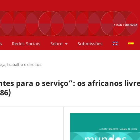
s
Redes Sociais
Sobre
Submissões
ça, trabalho e direitos
ntes para o serviço”: os africanos livr
886)