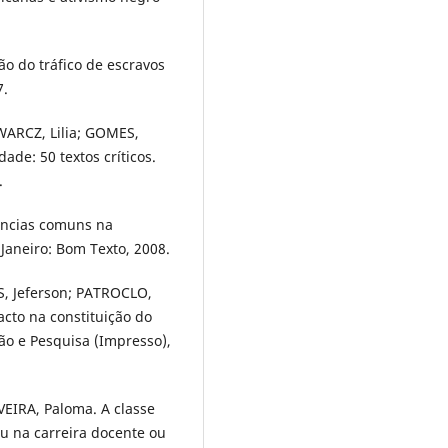
ão do tráfico de escravos
7.
WARCZ, Lilia; GOMES,
dade: 50 textos críticos.
.
ências comuns na
 Janeiro: Bom Texto, 2008.
, Jeferson; PATROCLO,
acto na constituição do
ão e Pesquisa (Impresso),
EIRA, Paloma. A classe
u na carreira docente ou