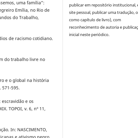
semos, uma família”:
publicar em repositório institucional,
greiro Emília, no Rio de
site pessoal, publicar uma tradução, 
Mundos do Trabalho,
como capítulo de livro), com
reconhecimento de autoria e publica
inicial neste periódico.
ios de racismo cotidiano.
 do trabalho livre no
 e o global na história
p. 571-595.
 escravidão e os
IX. TOPOI, v. 6, nº 11,
dução. In: NASCIMENTO,
ricanas e ativismo negro