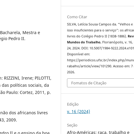
Como Citar
SILVA, Letícia Sousa Campos da. “Velhos e
isso insuficientes para o serviço”: os afric
 Bacharela, Mestra e
livres do Colégio Pedro II (1838-1886).
Rev
égio Pedro II.
Mundos do Trabalho
, Florianópolis, v. 16,
24, 2024. DOI: 10.5007/1984-9222.2024.e10
Disponível em:
https://periodicos.ufsc.br/index.php/mu
rabalho/article/view/101290. Acesso em: 7
2026.
: RIZZINI, Irene; PILOTTI,
Fomatos de Citação
 das políticas sociais, da
São Paulo: Cortez, 2011, p.
Edição
v. 16 (2024)
 não dos africanos livres
43, 2009.
Seção
Afro-Américas: raça, trabalho e
dro II e o ensino da boa