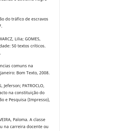
ão do tráfico de escravos
7.
WARCZ, Lilia; GOMES,
dade: 50 textos críticos.
.
ências comuns na
 Janeiro: Bom Texto, 2008.
, Jeferson; PATROCLO,
acto na constituição do
ão e Pesquisa (Impresso),
EIRA, Paloma. A classe
u na carreira docente ou