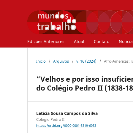
Edições Anteriores
Atual
Contato
Notícia
Início
/
Arquivos
/
v. 16 (2024)
/
Afro-Américas: ra
“Velhos e por isso insuficie
do Colégio Pedro II (1838-1
Letícia Sousa Campos da Silva
Colégio Pedro II
https://orcid.org/0000-0001-5319-6033