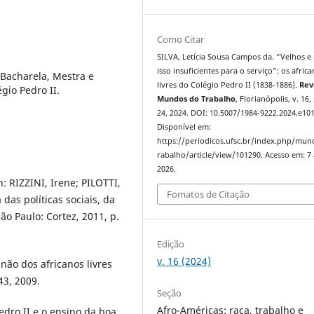
Como Citar
SILVA, Letícia Sousa Campos da. “Velhos e
isso insuficientes para o serviço”: os afric
 Bacharela, Mestra e
livres do Colégio Pedro II (1838-1886).
Rev
égio Pedro II.
Mundos do Trabalho
, Florianópolis, v. 16,
24, 2024. DOI: 10.5007/1984-9222.2024.e10
Disponível em:
https://periodicos.ufsc.br/index.php/mu
rabalho/article/view/101290. Acesso em: 7
2026.
: RIZZINI, Irene; PILOTTI,
Fomatos de Citação
 das políticas sociais, da
São Paulo: Cortez, 2011, p.
Edição
v. 16 (2024)
 não dos africanos livres
43, 2009.
Seção
Afro-Américas: raça, trabalho e
dro II e o ensino da boa