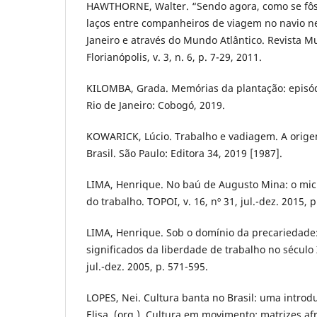
HAWTHORNE, Walter. “Sendo agora, como se fôs
laços entre companheiros de viagem no navio ne
Janeiro e através do Mundo Atlântico. Revista 
Florianópolis, v. 3, n. 6, p. 7-29, 2011.
KILOMBA, Grada. Memórias da plantação: episód
Rio de Janeiro: Cobogó, 2019.
KOWARICK, Lúcio. Trabalho e vadiagem. A origem
Brasil. São Paulo: Editora 34, 2019 [1987].
LIMA, Henrique. No baú de Augusto Mina: o micro
do trabalho. TOPOI, v. 16, nº 31, jul.-dez. 2015, 
LIMA, Henrique. Sob o domínio da precariedade:
significados da liberdade de trabalho no século X
jul.-dez. 2005, p. 571-595.
LOPES, Nei. Cultura banta no Brasil: uma intro
Elisa. (org.). Cultura em movimento: matrizes af