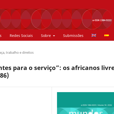
s
Redes Sociais
Sobre
Submissões
ça, trabalho e direitos
ntes para o serviço”: os africanos livr
886)