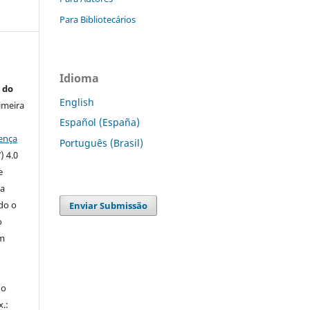
Para Bibliotecários
Idioma
 do
English
imeira
Español (España)
ença
Português (Brasil)
) 4.0
e
 a
ndo o
Enviar Submissão
o
m
do
x.: