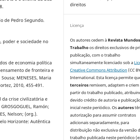
direitos
8.
gio de Pedro Segundo.
Licença
Os autores cedem à
Revista Mundos
, poder e sociedade no
Trabalho
os direitos exclusivos de pr
publicação, com o trabalho
simultaneamente licenciado sob a
Lic
os de economia política
Creative Commons Attribution
(CC BY
pensamento de fronteira e
International. Esta licença permite qu
de Sousa; MENESES, Maria
terceiros
remixem, adaptem e criem
Cortez, 2010, 455-491.
partir do trabalho publicado, atribui
 crise civilizatória e
devido crédito de autoria e publicaçã
In: GROSGOGUEL, Ramón;
inicial neste periódico. Os
autores
tê
 Nelson; (org.).
autorização para assumir contratos
elo Horizonte: Autêntica
adicionais separadamente, para
distribuição não exclusiva da versão 
trabalho publicada neste periódico (e