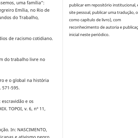
semos, uma família”:
publicar em repositório institucional,
greiro Emília, no Rio de
site pessoal, publicar uma tradução, 
Mundos do Trabalho,
como capítulo de livro), com
reconhecimento de autoria e publica
inicial neste periódico.
ios de racismo cotidiano.
 do trabalho livre no
 e o global na história
p. 571-595.
 escravidão e os
IX. TOPOI, v. 6, nº 11,
dução. In: NASCIMENTO,
ricanas e ativismo negro