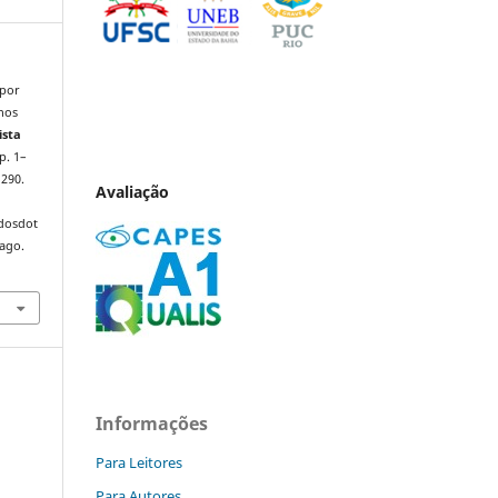
 por
anos
ista
 p. 1–
1290.
Avaliação
ndosdot
 ago.
Informações
Para Leitores
Para Autores