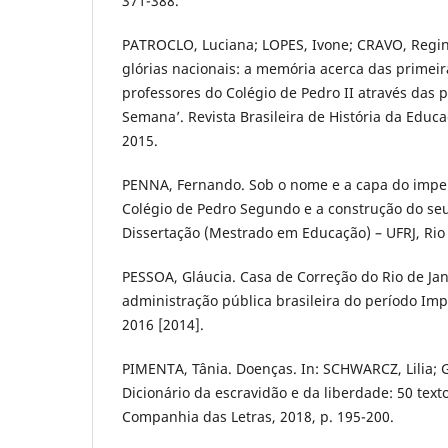
371-388.
PATROCLO, Luciana; LOPES, Ivone; CRAVO, Regin
glórias nacionais: a memória acerca das primei
professores do Colégio de Pedro II através das 
Semana’. Revista Brasileira de História da Educaç
2015.
PENNA, Fernando. Sob o nome e a capa do imper
Colégio de Pedro Segundo e a construção do seu
Dissertação (Mestrado em Educação) – UFRJ, Rio 
PESSOA, Gláucia. Casa de Correção do Rio de Jane
administração pública brasileira do período Imp
2016 [2014].
PIMENTA, Tânia. Doenças. In: SCHWARCZ, Lilia; G
Dicionário da escravidão e da liberdade: 50 texto
Companhia das Letras, 2018, p. 195-200.