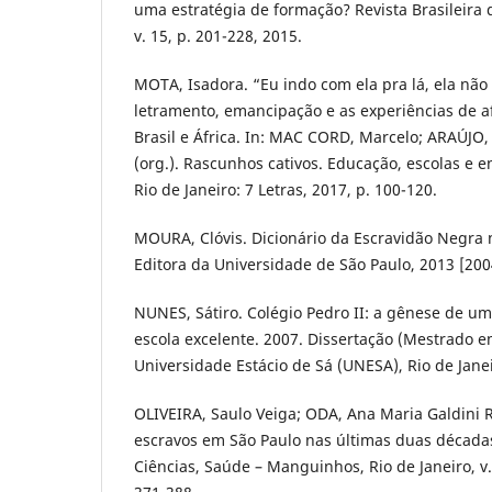
uma estratégia de formação? Revista Brasileira 
v. 15, p. 201-228, 2015.
MOTA, Isadora. “Eu indo com ela pra lá, ela não 
letramento, emancipação e as experiências de af
Brasil e África. In: MAC CORD, Marcelo; ARAÚJO,
(org.). Rascunhos cativos. Educação, escolas e en
Rio de Janeiro: 7 Letras, 2017, p. 100-120.
MOURA, Clóvis. Dicionário da Escravidão Negra n
Editora da Universidade de São Paulo, 2013 [200
NUNES, Sátiro. Colégio Pedro II: a gênese de u
escola excelente. 2007. Dissertação (Mestrado 
Universidade Estácio de Sá (UNESA), Rio de Janei
OLIVEIRA, Saulo Veiga; ODA, Ana Maria Galdini 
escravos em São Paulo nas últimas duas décadas 
Ciências, Saúde – Manguinhos, Rio de Janeiro, v.1