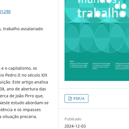
101290
s, trabalho assalariado
e o capitalismo, os
io Pedro II no século XIX
ição. Este artigo analisa
838, ano de abertura das
rca de João Pirro que,
PDF/A
 Neste estudo abordam-se
stência e os impasses
ituação precária.
Publicado
2024-12-03