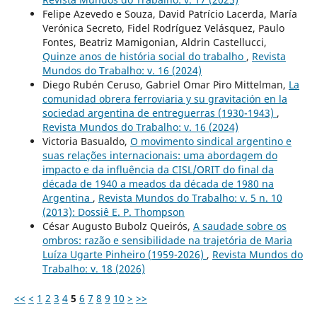
Felipe Azevedo e Souza, David Patrício Lacerda, María
Verónica Secreto, Fidel Rodríguez Velásquez, Paulo
Fontes, Beatriz Mamigonian, Aldrin Castellucci,
Quinze anos de história social do trabalho
,
Revista
Mundos do Trabalho: v. 16 (2024)
Diego Rubén Ceruso, Gabriel Omar Piro Mittelman,
La
comunidad obrera ferroviaria y su gravitación en la
sociedad argentina de entreguerras (1930-1943)
,
Revista Mundos do Trabalho: v. 16 (2024)
Victoria Basualdo,
O movimento sindical argentino e
suas relações internacionais: uma abordagem do
impacto e da influência da CISL/ORIT do final da
década de 1940 a meados da década de 1980 na
Argentina
,
Revista Mundos do Trabalho: v. 5 n. 10
(2013): Dossiê E. P. Thompson
César Augusto Bubolz Queirós,
A saudade sobre os
ombros: razão e sensibilidade na trajetória de Maria
Luíza Ugarte Pinheiro (1959-2026)
,
Revista Mundos do
Trabalho: v. 18 (2026)
<<
<
1
2
3
4
5
6
7
8
9
10
>
>>