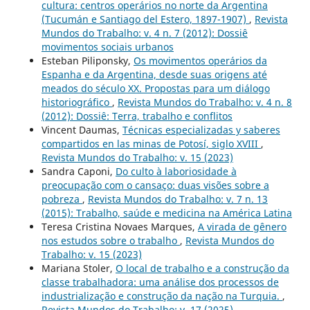
cultura: centros operários no norte da Argentina
(Tucumán e Santiago del Estero, 1897-1907)
,
Revista
Mundos do Trabalho: v. 4 n. 7 (2012): Dossiê
movimentos sociais urbanos
Esteban Piliponsky,
Os movimentos operários da
Espanha e da Argentina, desde suas origens até
meados do século XX. Propostas para um diálogo
historiográfico
,
Revista Mundos do Trabalho: v. 4 n. 8
(2012): Dossiê: Terra, trabalho e conflitos
Vincent Daumas,
Técnicas especializadas y saberes
compartidos en las minas de Potosí, siglo XVIII
,
Revista Mundos do Trabalho: v. 15 (2023)
Sandra Caponi,
Do culto à laboriosidade à
preocupação com o cansaço: duas visões sobre a
pobreza
,
Revista Mundos do Trabalho: v. 7 n. 13
(2015): Trabalho, saúde e medicina na América Latina
Teresa Cristina Novaes Marques,
A virada de gênero
nos estudos sobre o trabalho
,
Revista Mundos do
Trabalho: v. 15 (2023)
Mariana Stoler,
O local de trabalho e a construção da
classe trabalhadora: uma análise dos processos de
industrialização e construção da nação na Turquia.
,
Revista Mundos do Trabalho: v. 17 (2025)