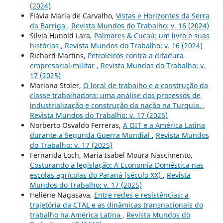
(2024)
Flávia Maria de Carvalho,
Vistas e Horizontes da Serra
da Barriga
,
Revista Mundos do Trabalho: v. 16 (2024)
Silvia Hunold Lara,
Palmares & Cucaú: um livro e suas
histórias
,
Revista Mundos do Trabalho: v. 16 (2024)
Richard Martins,
Petroleiros contra a ditadura
empresarial-militar
,
Revista Mundos do Trabalho: v.
17 (2025)
Mariana Stoler,
O local de trabalho e a construção da
classe trabalhadora: uma análise dos processos de
industrialização e construção da nação na Turquia.
,
Revista Mundos do Trabalho: v. 17 (2025)
Norberto Osvaldo Ferreras,
A OIT e a América Latina
durante a Segunda Guerra Mundial
,
Revista Mundos
do Trabalho: v. 17 (2025)
Fernanda Loch, Maria Isabel Moura Nascimento,
Costurando a legislação: A Economia Doméstica nas
escolas agrícolas do Paraná (século XX)
,
Revista
Mundos do Trabalho: v. 17 (2025)
Heliene Nagasava,
Entre redes e resistências: a
trajetória da CTAL e as dinâmicas transnacionais do
trabalho na América Latina
,
Revista Mundos do