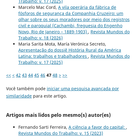
Trabalho: v. 17 (2025)
Marcelo Mac Cord,
A vila operária da fábrica de
fósforos de segurança da Companhia Cruzeiro: um
olhar sobre os seus moradores por meio dos registros
civil e paroquial (Cachambi, freguesia do Engenho
Novo, Rio de Janeiro – 1889-1903)
,
Revista Mundos do
Trabalho: v. 18 (2026)
Maria Sarita Mota, María Verónica Secreto,
Apresentação do dossiê História Rural da América
Latina: trabalhos e trabalhadores
,
Revista Mundos do
Trabalho: v. 17 (2025)
<<
<
42
43
44
45
46
47
48
>
>>
Você também pode
iniciar uma pesquisa avançada por
similaridade
para este artigo.
Artigos mais lidos pelo mesmo(s) autor(es)
Fernando Sarti Ferreira,
A ciência a favor do capital:
,
Revista Mundos do Trabalho: v. 15 (2023)