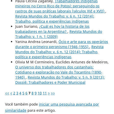
Paula Cecilia Zagalsky,
Trabalhadores indígenas
mineiros no Cerro Rico de Potosí: perseguindo os
rastros de suas práticas laborais (séculos XVI e XVII)
,
Revista Mundos do Trabalho: v. 6 n. 12 (2014):
Trabalho, política e experiências indígenas
Juan Suriano,
¿Cuál es hoy la historia de los
trabajadores en la Argentina?
,
Revista Mundos do
Trabalho: v. 1 n. 1 (2009)
Yanina Andrea Leonardi,
Ócio e arte para os operários
durante o primeiro peronismo (1946-1955)
,
Revista
Mundos do Trabalho: v. 6 n. 12 (2014): Trabalho,
política e experiências indígenas
Olivia M M Cormineiro, Euclides Antunes de Medeiros,
O universo dos trabalhadores dos castanhais:
Cotidiano e exploração no Vale do Tocantins (1890-
1940)
,
Revista Mundos do Trabalho: v. 5 n. 9 (2013):
Dossiê: Trabalhadores e Poder Municipal
<<
<
2
3
4
5
6
7
8
9
10
11
>
>>
Você também pode
iniciar uma pesquisa avançada por
similaridade
para este artigo.