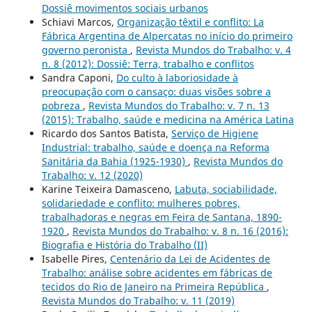
Dossiê movimentos sociais urbanos
Schiavi Marcos,
Organização têxtil e conflito: La
Fábrica Argentina de Alpercatas no início do primeiro
governo peronista
,
Revista Mundos do Trabalho: v. 4
n. 8 (2012): Dossiê: Terra, trabalho e conflitos
Sandra Caponi,
Do culto à laboriosidade à
preocupação com o cansaço: duas visões sobre a
pobreza
,
Revista Mundos do Trabalho: v. 7 n. 13
(2015): Trabalho, saúde e medicina na América Latina
Ricardo dos Santos Batista,
Serviço de Higiene
Industrial: trabalho, saúde e doença na Reforma
Sanitária da Bahia (1925-1930)
,
Revista Mundos do
Trabalho: v. 12 (2020)
Karine Teixeira Damasceno,
Labuta, sociabilidade,
solidariedade e conflito: mulheres pobres,
trabalhadoras e negras em Feira de Santana, 1890-
1920
,
Revista Mundos do Trabalho: v. 8 n. 16 (2016):
Biografia e História do Trabalho (II)
Isabelle Pires,
Centenário da Lei de Acidentes de
Trabalho: análise sobre acidentes em fábricas de
tecidos do Rio de Janeiro na Primeira República
,
Revista Mundos do Trabalho: v. 11 (2019)