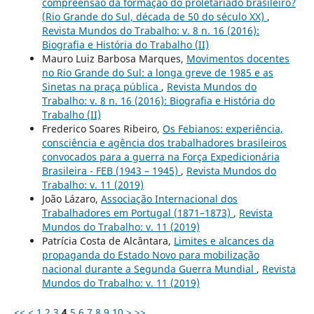
compreensão da formação do proletariado brasileiro?
(Rio Grande do Sul, década de 50 do século XX)
,
Revista Mundos do Trabalho: v. 8 n. 16 (2016):
Biografia e História do Trabalho (II)
Mauro Luiz Barbosa Marques,
Movimentos docentes
no Rio Grande do Sul: a longa greve de 1985 e as
Sinetas na praça pública
,
Revista Mundos do
Trabalho: v. 8 n. 16 (2016): Biografia e História do
Trabalho (II)
Frederico Soares Ribeiro,
Os Febianos: experiência,
consciência e agência dos trabalhadores brasileiros
convocados para a guerra na Força Expedicionária
Brasileira - FEB (1943 – 1945)
,
Revista Mundos do
Trabalho: v. 11 (2019)
João Lázaro,
Associação Internacional dos
Trabalhadores em Portugal (1871–1873)
,
Revista
Mundos do Trabalho: v. 11 (2019)
Patrícia Costa de Alcântara,
Limites e alcances da
propaganda do Estado Novo para mobilização
nacional durante a Segunda Guerra Mundial
,
Revista
Mundos do Trabalho: v. 11 (2019)
<<
<
1
2
3
4
5
6
7
8
9
10
>
>>