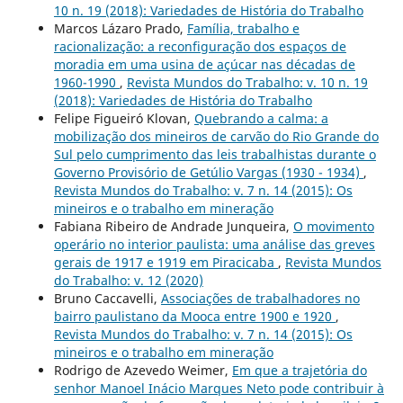
10 n. 19 (2018): Variedades de História do Trabalho
Marcos Lázaro Prado,
Família, trabalho e
racionalização: a reconfiguração dos espaços de
moradia em uma usina de açúcar nas décadas de
1960-1990
,
Revista Mundos do Trabalho: v. 10 n. 19
(2018): Variedades de História do Trabalho
Felipe Figueiró Klovan,
Quebrando a calma: a
mobilização dos mineiros de carvão do Rio Grande do
Sul pelo cumprimento das leis trabalhistas durante o
Governo Provisório de Getúlio Vargas (1930 - 1934)
,
Revista Mundos do Trabalho: v. 7 n. 14 (2015): Os
mineiros e o trabalho em mineração
Fabiana Ribeiro de Andrade Junqueira,
O movimento
operário no interior paulista: uma análise das greves
gerais de 1917 e 1919 em Piracicaba
,
Revista Mundos
do Trabalho: v. 12 (2020)
Bruno Caccavelli,
Associações de trabalhadores no
bairro paulistano da Mooca entre 1900 e 1920
,
Revista Mundos do Trabalho: v. 7 n. 14 (2015): Os
mineiros e o trabalho em mineração
Rodrigo de Azevedo Weimer,
Em que a trajetória do
senhor Manoel Inácio Marques Neto pode contribuir à