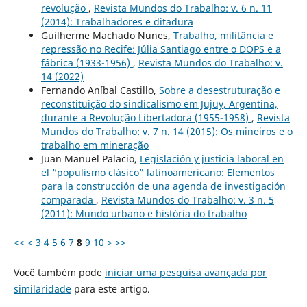
revolução
,
Revista Mundos do Trabalho: v. 6 n. 11
(2014): Trabalhadores e ditadura
Guilherme Machado Nunes,
Trabalho, militância e
repressão no Recife: Júlia Santiago entre o DOPS e a
fábrica (1933-1956)
,
Revista Mundos do Trabalho: v.
14 (2022)
Fernando Aníbal Castillo,
Sobre a desestruturação e
reconstituição do sindicalismo em Jujuy, Argentina,
durante a Revolução Libertadora (1955-1958)
,
Revista
Mundos do Trabalho: v. 7 n. 14 (2015): Os mineiros e o
trabalho em mineração
Juan Manuel Palacio,
Legislación y justicia laboral en
el “populismo clásico” latinoamericano: Elementos
para la construcción de una agenda de investigación
comparada
,
Revista Mundos do Trabalho: v. 3 n. 5
(2011): Mundo urbano e história do trabalho
<<
<
3
4
5
6
7
8
9
10
>
>>
Você também pode
iniciar uma pesquisa avançada por
similaridade
para este artigo.