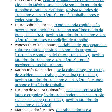
Cidade do México. Uma história social do mundo do
trabalho durante o Porfiriato
,
Revista Mundos do
Trabalho: v. 5 n. 9 (2013): Dossiê: Trabalhadores e
Poder Municipal
Laura Gabriela Caruso,
“Onde manda capitão, não
governa marinheiro”? O trabalho marítimo no rio da
Prata, 1890-1920
,
Revista Mundos do Trabalho: v. 2 n.
3 (2010): Processos e condições de trabalho
Vanesa Ester Teitelbaum,
Sociabilidade, propaganda e
cultura: centros operários no norte da Argentina
(Tucumán e Santiago del Estero, 1897-1907)
,
Revista
Mundos do Trabalho: v. 4 n. 7 (2012): Dossiê
movimentos sociais urbanos
Karina Inés Ramacciotti,
De la culpa al seguro. La Ley
de Accidentes de Trabajo, Argentina (1915-1955)
,
Revista Mundos do Trabalho: v. 3 n. 5 (2011): Mundo
urbano e história do trabalho
Luciano de Moura Guimarães,
Pela lei e contra a lei:
lutas e organização dos trabalhadores da construção
civil de Salvador (1919-1922)
,
Revista Mundos do
Trabalho: v. 12 (2020)
Marcelo Badaró Mattos,
Os trabalhadores e a