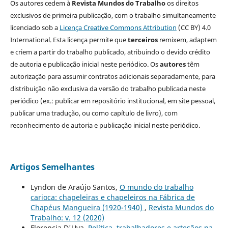
Os autores cedem à
Revista Mundos do Trabalho
os direitos
exclusivos de primeira publicação, com o trabalho simultaneamente
licenciado sob a
Licença Creative Commons Attribution
(CC BY) 4.0
International. Esta licença permite que
terceiros
remixem, adaptem
e criem a partir do trabalho publicado, atribuindo o devido crédito
de autoria e publicação inicial neste periódico. Os
autores
têm
autorização para assumir contratos adicionais separadamente, para
distribuição não exclusiva da versão do trabalho publicada neste
periódico (ex.: publicar em repositório institucional, em site pessoal,
publicar uma tradução, ou como capítulo de livro), com
reconhecimento de autoria e publicação inicial neste periódico.
Artigos Semelhantes
Lyndon de Araújo Santos,
O mundo do trabalho
carioca: chapeleiras e chapeleiros na Fábrica de
Chapéus Mangueira (1920-1940)
,
Revista Mundos do
Trabalho: v. 12 (2020)
Florencia D'Uva,
Política, trabalhadores e artesãos na