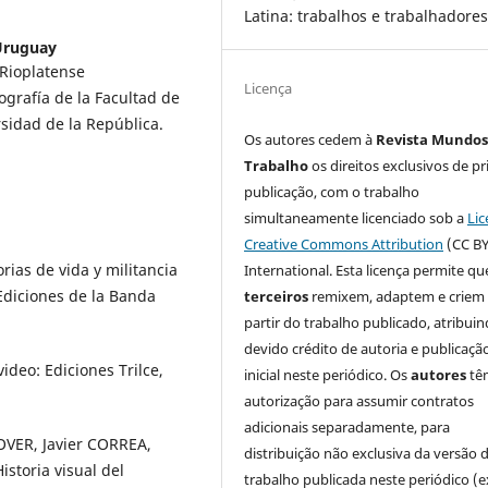
Latina: trabalhos e trabalhadore
 Uruguay
 Rioplatense
Licença
ografía de la Facultad de
sidad de la República.
Os autores cedem à
Revista Mundos
Trabalho
os direitos exclusivos de pr
publicação, com o trabalho
simultaneamente licenciado sob a
Lic
Creative Commons Attribution
(CC BY
ias de vida y militancia
International. Esta licença permite qu
diciones de la Banda
terceiros
remixem, adaptem e criem
partir do trabalho publicado, atribui
devido crédito de autoria e publicaçã
ideo: Ediciones Trilce,
inicial neste periódico. Os
autores
tê
autorização para assumir contratos
adicionais separadamente, para
VER, Javier CORREA,
distribuição não exclusiva da versão 
storia visual del
trabalho publicada neste periódico (e