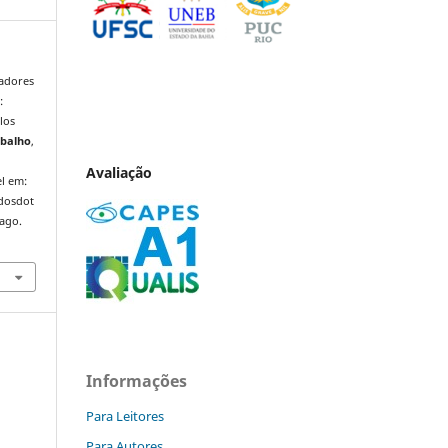
jadores
:
los
abalho
,
Avaliação
l em:
ndosdot
 ago.
Informações
Para Leitores
a
Para Autores