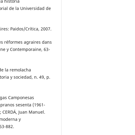
a historia
rial de la Universidad de
res: Paidos/Crítica, 2007.
Les réformes agraires dans
rne y Contemporaine, 63-
de la remolacha
ria y sociedad, n. 49, p.
Ligas Camponesas
empranos sesenta (1961-
a; CERDÁ, Juan Manuel.
a moderna y
63-882.