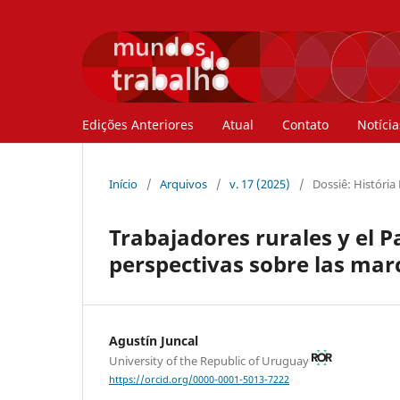
Edições Anteriores
Atual
Contato
Notícia
Início
/
Arquivos
/
v. 17 (2025)
/
Dossiê: História
Trabajadores rurales y el 
perspectivas sobre las mar
Agustín Juncal
University of the Republic of Uruguay
https://orcid.org/0000-0001-5013-7222