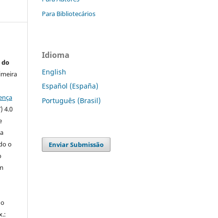
s
Para Bibliotecários
Idioma
 do
English
imeira
Español (España)
ença
Português (Brasil)
) 4.0
e
 a
ndo o
Enviar Submissão
o
m
do
x.: