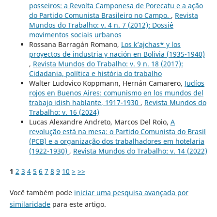
posseiros: a Revolta Camponesa de Porecatu e a ação
do Partido Comunista Brasileiro no Campo.
,
Revista
Mundos do Trabalho: v. 4 n. 7 (2012): Dossiê
movimentos sociais urbanos
Rossana Barragán Romano,
Los k’ajchas* y los
proyectos de industria y nación en Bolivia (1935-1940)
,
Revista Mundos do Trabalho: v. 9 n. 18 (2017):
Cidadania, política e história do trabalho
Walter Ludovico Koppmann, Hernán Camarero,
Judíos
rojos en Buenos Aires: comunismo en los mundos del
trabajo idish hablante, 1917-1930
,
Revista Mundos do
Trabalho: v. 16 (2024)
Lucas Alexandre Andreto, Marcos Del Roio,
A
revolução está na mesa: o Partido Comunista do Brasil
(PCB) e a organização dos trabalhadores em hotelaria
(1922-1930)
,
Revista Mundos do Trabalho: v. 14 (2022)
1
2
3
4
5
6
7
8
9
10
>
>>
Você também pode
iniciar uma pesquisa avançada por
similaridade
para este artigo.