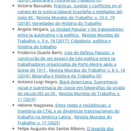
Victoria Basualdo,
Prácticas, sujetos y conflictos en el
campo de la justicia laboral brasileña a mediados del
siglo XX
,
Revista Mundos do Trabalho: v. 10 n. 19
(2018): Variedades de História do Trabalho
Ángela Vergara,
La Unidad Popular y los trabajadores:
entre la autonomía y la política
,
Revista Mundos do
Trabalho: v. 9 n. 18 (2017): Cidadania, política e
história do trabalho
Frederico Duarte Bartz,
Liga de Defesa Popular: a
construção de um espaço de luta política entre os
trabalhadores organizados de Porto Alegre após a
Greve de 1917
,
Revista Mundos do Trabalho: v. 8 n. 16
(2016): Biografia e História do Trabalho (II)
Antonio Luigi Negro,
Black Americana. Supremacia
racial e supremacia de classe em fotografias da virada
do século XIX ao XX
,
Revista Mundos do Trabalho: v.
11 (2019)
Heliene Nagasava,
Entre redes e resistências: a
trajetória da CTAL e as dinâmicas transnacionais do
trabalho na América Latina
,
Revista Mundos do
Trabalho: v. 17 (2025)
Felipe Augusto dos Santos Ribeiro,
O levante dos