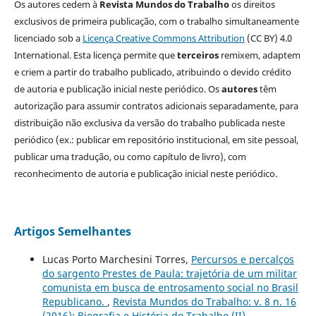
Os autores cedem à
Revista Mundos do Trabalho
os direitos
exclusivos de primeira publicação, com o trabalho simultaneamente
licenciado sob a
Licença Creative Commons Attribution
(CC BY) 4.0
International. Esta licença permite que
terceiros
remixem, adaptem
e criem a partir do trabalho publicado, atribuindo o devido crédito
de autoria e publicação inicial neste periódico. Os
autores
têm
autorização para assumir contratos adicionais separadamente, para
distribuição não exclusiva da versão do trabalho publicada neste
periódico (ex.: publicar em repositório institucional, em site pessoal,
publicar uma tradução, ou como capítulo de livro), com
reconhecimento de autoria e publicação inicial neste periódico.
Artigos Semelhantes
Lucas Porto Marchesini Torres,
Percursos e percalços
do sargento Prestes de Paula: trajetória de um militar
comunista em busca de entrosamento social no Brasil
Republicano.
,
Revista Mundos do Trabalho: v. 8 n. 16
(2016): Biografia e História do Trabalho (II)