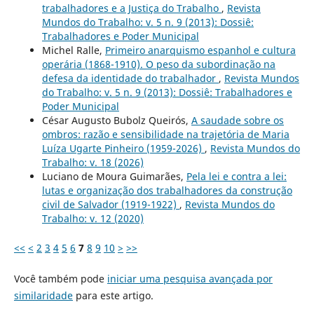
trabalhadores e a Justiça do Trabalho
,
Revista
Mundos do Trabalho: v. 5 n. 9 (2013): Dossiê:
Trabalhadores e Poder Municipal
Michel Ralle,
Primeiro anarquismo espanhol e cultura
operária (1868-1910). O peso da subordinação na
defesa da identidade do trabalhador
,
Revista Mundos
do Trabalho: v. 5 n. 9 (2013): Dossiê: Trabalhadores e
Poder Municipal
César Augusto Bubolz Queirós,
A saudade sobre os
ombros: razão e sensibilidade na trajetória de Maria
Luíza Ugarte Pinheiro (1959-2026)
,
Revista Mundos do
Trabalho: v. 18 (2026)
Luciano de Moura Guimarães,
Pela lei e contra a lei:
lutas e organização dos trabalhadores da construção
civil de Salvador (1919-1922)
,
Revista Mundos do
Trabalho: v. 12 (2020)
<<
<
2
3
4
5
6
7
8
9
10
>
>>
Você também pode
iniciar uma pesquisa avançada por
similaridade
para este artigo.