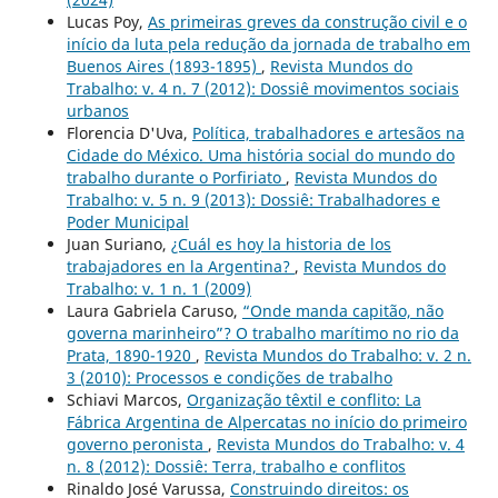
Lucas Poy,
As primeiras greves da construção civil e o
início da luta pela redução da jornada de trabalho em
Buenos Aires (1893-1895)
,
Revista Mundos do
Trabalho: v. 4 n. 7 (2012): Dossiê movimentos sociais
urbanos
Florencia D'Uva,
Política, trabalhadores e artesãos na
Cidade do México. Uma história social do mundo do
trabalho durante o Porfiriato
,
Revista Mundos do
Trabalho: v. 5 n. 9 (2013): Dossiê: Trabalhadores e
Poder Municipal
Juan Suriano,
¿Cuál es hoy la historia de los
trabajadores en la Argentina?
,
Revista Mundos do
Trabalho: v. 1 n. 1 (2009)
Laura Gabriela Caruso,
“Onde manda capitão, não
governa marinheiro”? O trabalho marítimo no rio da
Prata, 1890-1920
,
Revista Mundos do Trabalho: v. 2 n.
3 (2010): Processos e condições de trabalho
Schiavi Marcos,
Organização têxtil e conflito: La
Fábrica Argentina de Alpercatas no início do primeiro
governo peronista
,
Revista Mundos do Trabalho: v. 4
n. 8 (2012): Dossiê: Terra, trabalho e conflitos
Rinaldo José Varussa,
Construindo direitos: os