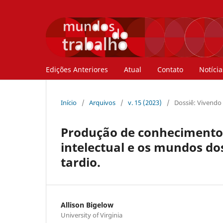
Edições Anteriores
Atual
Contato
Notícia
Início
/
Arquivos
/
v. 15 (2023)
/
Dossiê: Vivendo
Produção de conhecimento 
intelectual e os mundos do
tardio.
Allison Bigelow
University of Virginia