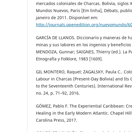
mercados coloniales de Charcas. Bolivia, siglos
Mundos Nuevos, Paris [Em linha], Débats, publi
janeiro de 2011. Disponível em:
http://journals.openedition.org/nuevomundo/6
GARCÍA DE LLANOS. Diccionario y maneras de ha
minas y sus labores en los ingenios y beneficios
MENDOZA, Gunnar; SAIGNES, Thierry (ed.). La P
Etnografía y Folklore, 1983 [1609].
GIL MONTERO, Raquel; ZAGALSKY, Paula C.. Colo
Labour in Charcas (Present-Day Bolivia) and Its
to the Seventeenth Centuries). International Revi
no. 24, p. 71–92, 2016.
GÓMEZ, Pablo F. The Experiential Caribbean: C
Healing in the Early Modern Atlantic. Chapel Hill
Carolina Press, 2017.