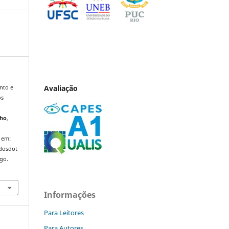
Avaliação
nto e
os
lho
,
 em:
ndosdot
ago.
Informações
Para Leitores
Para Autores