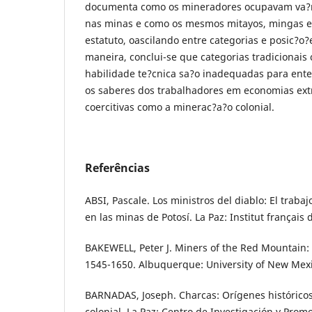
documenta como os mineradores ocupavam va?ri
nas minas e como os mesmos mitayos, mingas
estatuto, oascilando entre categorias e posic?o?
maneira, conclui-se que categorias tradicionais 
habilidade te?cnica sa?o inadequadas para ente
os saberes dos trabalhadores em economias extr
coercitivas como a minerac?a?o colonial.
Referências
ABSI, Pascale. Los ministros del diablo: El traba
en las minas de Potosí. La Paz: Institut français
BAKEWELL, Peter J. Miners of the Red Mountain: 
1545-1650. Albuquerque: University of New Mexi
BARNADAS, Joseph. Charcas: Orígenes histórico
colonial. La Paz: Centro de Investigación y Pro