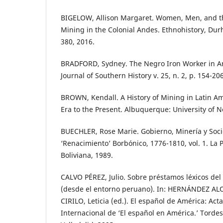
BIGELOW, Allison Margaret. Women, Men, and t
Mining in the Colonial Andes. Ethnohistory, Durha
380, 2016.
BRADFORD, Sydney. The Negro Iron Worker in An
Journal of Southern History v. 25, n. 2, p. 154-20
BROWN, Kendall. A History of Mining in Latin Am
Era to the Present. Albuquerque: University of 
BUECHLER, Rose Marie. Gobierno, Minería y Socie
‘Renacimiento’ Borbónico, 1776-1810, vol. 1. La 
Boliviana, 1989.
CALVO PÉREZ, Julio. Sobre préstamos léxicos de
(desde el entorno peruano). In: HERNÁNDEZ A
CIRILO, Leticia (ed.). El español de América: Act
Internacional de ‘El español en América.’ Tordes