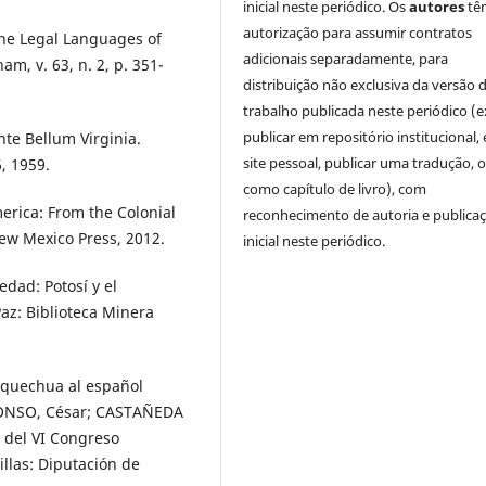
inicial neste periódico. Os
autores
tê
autorização para assumir contratos
he Legal Languages of
adicionais separadamente, para
m, v. 63, n. 2, p. 351-
distribuição não exclusiva da versão 
trabalho publicada neste periódico (e
publicar em repositório institucional,
te Bellum Virginia.
site pessoal, publicar uma tradução, 
6, 1959.
como capítulo de livro), com
erica: From the Colonial
reconhecimento de autoria e publica
New Mexico Press, 2012.
inicial neste periódico.
dad: Potosí y el
Paz: Biblioteca Minera
l quechua al español
LONSO, César; CASTAÑEDA
a del VI Congreso
illas: Diputación de