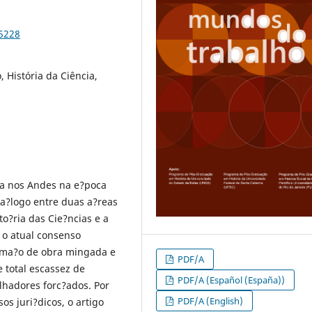
95228
 História da Ciência,
ta nos Andes na e?poca
ia?logo entre duas a?reas
o?ria das Cie?ncias e a
r o atual consenso
a ma?o de obra mingada e
PDF/A
 total escassez de
PDF/A (Español (España))
lhadores forc?ados. Por
PDF/A (English)
os juri?dicos, o artigo