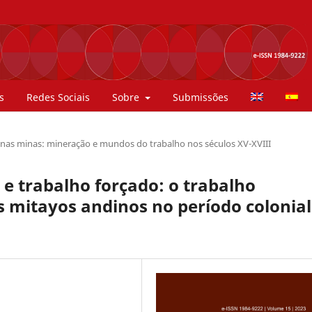
s
Redes Sociais
Sobre
Submissões
 nas minas: mineração e mundos do trabalho nos séculos XV-XVIII
e trabalho forçado: o trabalho
s mitayos andinos no período colonial