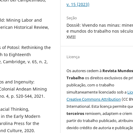
v. 15 (2023)
Seção
ld: Mining Labor and
Dossiê: Vivendo nas minas: mine
erican Historical Review,
e mundos do trabalho nos século
XVIII
of Potosí: Rethinking the
th to Eighteenth
Licença
, Cambridge, v. 65, n. 2,
Os autores cedem à
Revista Mundos
Trabalho
os direitos exclusivos de pr
os and Ingenuity:
publicação, com o trabalho
e Colonial Andean Mining
simultaneamente licenciado sob a
Lic
no. 4, p. 520-544, 2021.
Creative Commons Attribution
(CC BY
International. Esta licença permite qu
cial Thinking,
terceiros
remixem, adaptem e criem
 in the Early Modern
partir do trabalho publicado, atribui
arolina Press for the
devido crédito de autoria e publicaçã
and Culture, 2020.