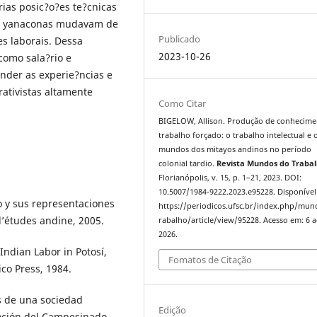
as posic?o?es te?cnicas
 e yanaconas mudavam de
Publicado
es laborais. Dessa
2023-10-26
como sala?rio e
nder as experie?ncias e
ativistas altamente
Como Citar
BIGELOW, Allison. Produção de conhecime
trabalho forçado: o trabalho intelectual e 
mundos dos mitayos andinos no período
colonial tardio.
Revista Mundos do Traba
Florianópolis, v. 15, p. 1–21, 2023. DOI:
10.5007/1984-9222.2023.e95228. Disponível
jo y sus representaciones
https://periodicos.ufsc.br/index.php/mu
 d’études andine, 2005.
rabalho/article/view/95228. Acesso em: 6 
2026.
Indian Labor in Potosí,
Fomatos de Citação
co Press, 1984.
s de una sociedad
Edição
moción del Campesinado,