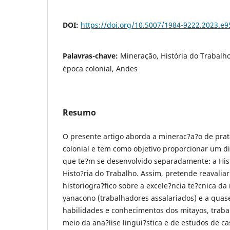
DOI:
https://doi.org/10.5007/1984-9222.2023.e
Palavras-chave:
Mineração, História do Trabalho,
época colonial, Andes
Resumo
O presente artigo aborda a minerac?a?o de pra
colonial e tem como objetivo proporcionar um d
que te?m se desenvolvido separadamente: a Hist
Histo?ria do Trabalho. Assim, pretende reavalia
historiogra?fico sobre a excele?ncia te?cnica d
yanacono (trabalhadores assalariados) e a quase
habilidades e conhecimentos dos mitayos, traba
meio da ana?lise lingui?stica e de estudos de cas