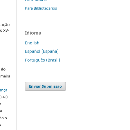
Para Bibliotecários
ração
s XV-
Idioma
English
Español (España)
Português (Brasil)
 do
imeira
Enviar Submissão
ença
) 4.0
e
 a
ndo o
o