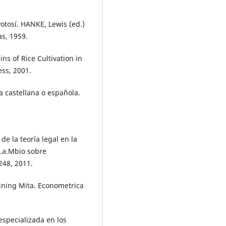
Potosí. HANKE, Lewis (ed.)
s, 1959.
ns of Rice Cultivation in
ss, 2001.
 castellana o española.
de la teoría legal en la
c.a.Mbio sobre
248, 2011.
Mining Mita. Econometrica
specializada en los