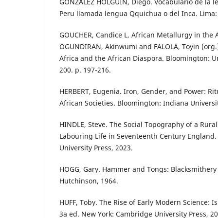
GONZÁLEZ HOLGUÍN, Diego. Vocabulario de la le
Peru llamada lengua Qquichua o del Inca. Lima: 
GOUCHER, Candice L. African Metallurgy in the At
OGUNDIRAN, Akinwumi and FALOLA, Toyin (org.).
Africa and the African Diaspora. Bloomington: Un
200. p. 197-216.
HERBERT, Eugenia. Iron, Gender, and Power: Rit
African Societies. Bloomington: Indiana Universi
HINDLE, Steve. The Social Topography of a Rura
Labouring Life in Seventeenth Century England.
University Press, 2023.
HOGG, Gary. Hammer and Tongs: Blacksmithery
Hutchinson, 1964.
HUFF, Toby. The Rise of Early Modern Science: I
3a ed. New York: Cambridge University Press, 20