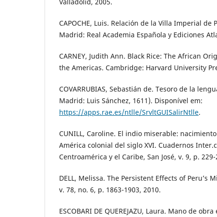
Valladolid, 2005.
CAPOCHE, Luis. Relación de la Villa Imperial de 
Madrid: Real Academia Española y Ediciones Atla
CARNEY, Judith Ann. Black Rice: The African Origi
the Americas. Cambridge: Harvard University Pre
COVARRUBIAS, Sebastián de. Tesoro de la lengua
Madrid: Luis Sánchez, 1611). Disponível em:
https://apps.rae.es/ntlle/SrvltGUISalirNtlle
.
CUNILL, Caroline. El indio miserable: nacimiento 
América colonial del siglo XVI. Cuadernos Inter.
Centroamérica y el Caribe, San José, v. 9, p. 229-
DELL, Melissa. The Persistent Effects of Peru’s 
v. 78, no. 6, p. 1863-1903, 2010.
ESCOBARI DE QUEREJAZU, Laura. Mano de obra e