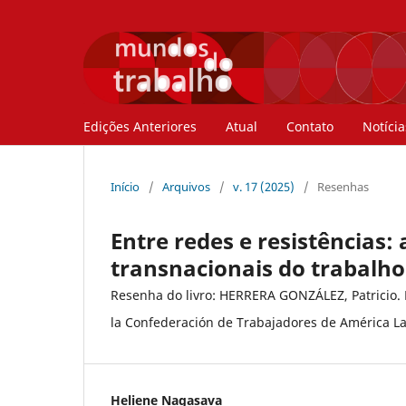
Edições Anteriores
Atual
Contato
Notícia
Início
/
Arquivos
/
v. 17 (2025)
/
Resenhas
Entre redes e resistências:
transnacionais do trabalho
Resenha do livro: HERRERA GONZÁLEZ, Patricio. E
la Confederación de Trabajadores de América La
Heliene Nagasava