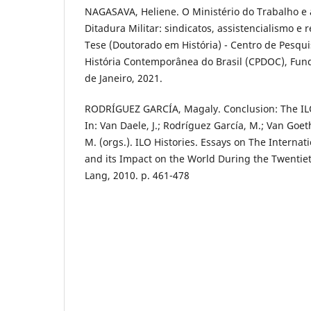
NAGASAVA, Heliene. O Ministério do Trabalho e a
Ditadura Militar: sindicatos, assistencialismo e 
Tese (Doutorado em História) - Centro de Pesq
História Contemporânea do Brasil (CPDOC), Fund
de Janeiro, 2021.
RODRÍGUEZ GARCÍA, Magaly. Conclusion: The ILO
In: Van Daele, J.; Rodríguez García, M.; Van Goe
M. (orgs.). ILO Histories. Essays on The Interna
and its Impact on the World During the Twentiet
Lang, 2010. p. 461-478