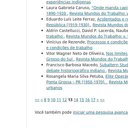
experiências indígenas
Laura Gabriela Caruso,
“Onde manda capitã
1890-1920
,
Revista Mundos do Trabalho: v.
Eduardo Luís Leite Ferraz,
Acidentados e r
República (1919-1930)
,
Revista Mundos do 
Aldrin Castellucci, David P. Lacerda, Naub
trabalho
,
Revista Mundos do Trabalho: v. 9
Vinícius de Rezende,
Processos e condiçõe
e condições de trabalho
Vitor Wagner Neto de Oliveira,
Nos limites
Grosso do Sul
,
Revista Mundos do Trabalho
Francisco Barbosa Macedo,
Subaltern Stud
debate historiográfico indiano
,
Revista Mu
Rosangela Maria Silva Petuba,
Elite Operá
Ponta Grossa – PR (1950-1970).
,
Revista M
urbanos
<<
<
8
9
10
11
12
13
14
15
16
17
>
>>
Você também pode
iniciar uma pesquisa avança