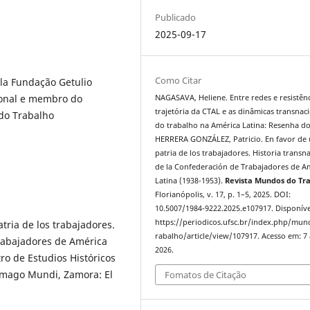
Publicado
2025-09-17
Como Citar
la Fundação Getulio
ional e membro do
NAGASAVA, Heliene. Entre redes e resistênc
trajetória da CTAL e as dinâmicas transnac
 do Trabalho
do trabalho na América Latina: Resenha do 
HERRERA GONZÁLEZ, Patricio. En favor de
patria de los trabajadores. Historia transn
de la Confederación de Trabajadores de Am
Latina (1938-1953).
Revista Mundos do Tr
Florianópolis, v. 17, p. 1–5, 2025. DOI:
10.5007/1984-9222.2025.e107917. Disponíve
https://periodicos.ufsc.br/index.php/mu
ria de los trabajadores.
rabalho/article/view/107917. Acesso em: 7
Trabajadores de América
2026.
ro de Estudios Históricos
 Imago Mundi, Zamora: El
Fomatos de Citação