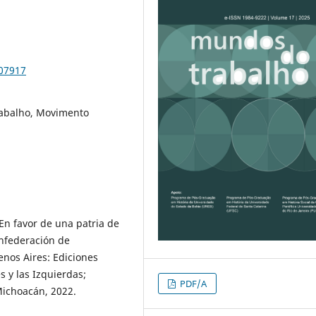
107917
Trabalho, Movimento
En favor de una patria de
nfederación de
enos Aires: Ediciones
s y las Izquierdas;
PDF/A
ichoacán, 2022.