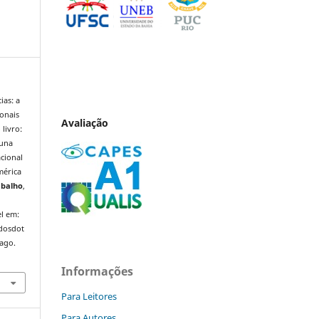
ias: a
ionais
Avaliação
livro:
 una
acional
érica
abalho
,
l em:
ndosdot
 ago.
Informações
Para Leitores
Para Autores