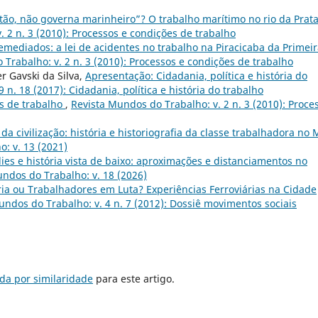
o, não governa marinheiro”? O trabalho marítimo no rio da Prata
 2 n. 3 (2010): Processos e condições de trabalho
emediados: a lei de acidentes no trabalho na Piracicaba da Primei
Trabalho: v. 2 n. 3 (2010): Processos e condições de trabalho
er Gavski da Silva,
Apresentação: Cidadania, política e história do
 n. 18 (2017): Cidadania, política e história do trabalho
s de trabalho
,
Revista Mundos do Trabalho: v. 2 n. 3 (2010): Proce
 da civilização: história e historiografia da classe trabalhadora no 
: v. 13 (2021)
ies e história vista de baixo: aproximações e distanciamentos no
ndos do Trabalho: v. 18 (2026)
ria ou Trabalhadores em Luta? Experiências Ferroviárias na Cidade
undos do Trabalho: v. 4 n. 7 (2012): Dossiê movimentos sociais
da por similaridade
para este artigo.