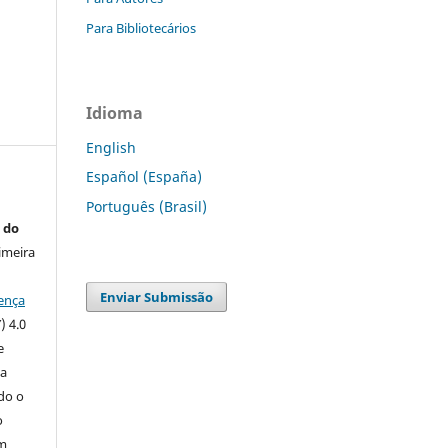
Para Bibliotecários
Idioma
English
Español (España)
Português (Brasil)
 do
imeira
Enviar Submissão
ença
) 4.0
e
 a
ndo o
o
m