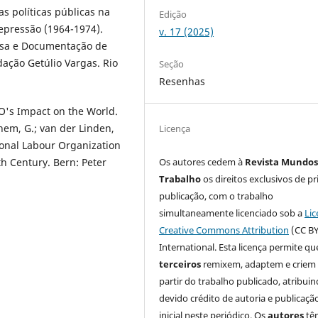
s políticas públicas na
Edição
repressão (1964-1974).
v. 17 (2025)
uisa e Documentação de
ação Getúlio Vargas. Rio
Seção
Resenhas
's Impact on the World.
them, G.; van der Linden,
Licença
tional Labour Organization
Os autores cedem à
Revista Mundos
h Century. Bern: Peter
Trabalho
os direitos exclusivos de pr
publicação, com o trabalho
simultaneamente licenciado sob a
Lic
Creative Commons Attribution
(CC BY
International. Esta licença permite qu
terceiros
remixem, adaptem e criem
partir do trabalho publicado, atribui
devido crédito de autoria e publicaçã
inicial neste periódico. Os
autores
tê