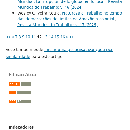
Mundial: La irrupción de lo global en lo local
,
Revista
Mundos do Trabalho: v. 16 (2024)
Wesley Oliveira Kettle,
Natureza e Trabalho no tempo
das demarcações de limites da Amazônia colonial
,
Revista Mundos do Trabalho: v. 17 (2025)
<<
<
7
8
9
10
11
12
13
14
15
16
>
>>
Você também pode
iniciar uma pesquisa avançada por
similaridade
para este artigo.
Edição Atual
Indexadores