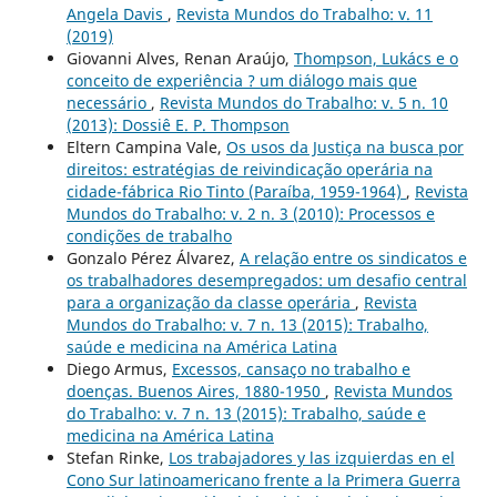
Angela Davis
,
Revista Mundos do Trabalho: v. 11
(2019)
Giovanni Alves, Renan Araújo,
Thompson, Lukács e o
conceito de experiência ? um diálogo mais que
necessário
,
Revista Mundos do Trabalho: v. 5 n. 10
(2013): Dossiê E. P. Thompson
Eltern Campina Vale,
Os usos da Justiça na busca por
direitos: estratégias de reivindicação operária na
cidade-fábrica Rio Tinto (Paraíba, 1959-1964)
,
Revista
Mundos do Trabalho: v. 2 n. 3 (2010): Processos e
condições de trabalho
Gonzalo Pérez Álvarez,
A relação entre os sindicatos e
os trabalhadores desempregados: um desafio central
para a organização da classe operária
,
Revista
Mundos do Trabalho: v. 7 n. 13 (2015): Trabalho,
saúde e medicina na América Latina
Diego Armus,
Excessos, cansaço no trabalho e
doenças. Buenos Aires, 1880-1950
,
Revista Mundos
do Trabalho: v. 7 n. 13 (2015): Trabalho, saúde e
medicina na América Latina
Stefan Rinke,
Los trabajadores y las izquierdas en el
Cono Sur latinoamericano frente a la Primera Guerra