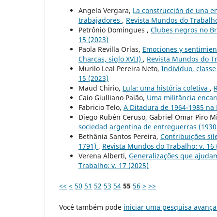
Angela Vergara,
La construcción de una em
trabajadores
,
Revista Mundos do Trabalho:
Petrônio Domingues ,
Clubes negros no B
15 (2023)
Paola Revilla Orías,
Emociones y sentimiento
Charcas, siglo XVII)
,
Revista Mundos do Tr
Murilo Leal Pereira Neto,
Indivíduo, classe
15 (2023)
Maud Chirio,
Lula: uma história coletiva
,
R
Caio Giulliano Paião,
Uma militância enca
Fabricio Telo,
A Ditadura de 1964-1985 na
Diego Rubén Ceruso, Gabriel Omar Piro M
sociedad argentina de entreguerras (193
Bethânia Santos Pereira,
Contribuições si
1791)
,
Revista Mundos do Trabalho: v. 16 
Verena Alberti,
Generalizações que ajuda
Trabalho: v. 17 (2025)
<<
<
50
51
52
53
54
55
56
>
>>
Você também pode
iniciar uma pesquisa avança