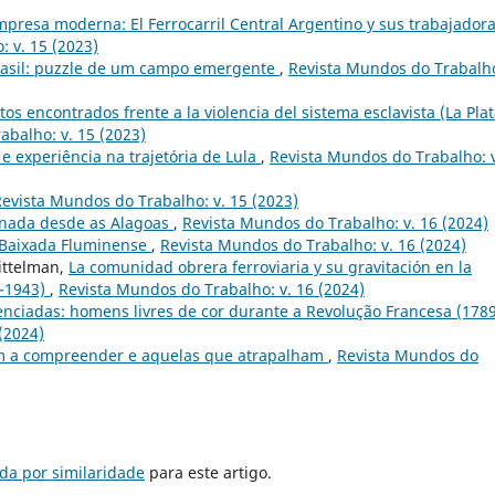
presa moderna: El Ferrocarril Central Argentino y sus trabajadora
 v. 15 (2023)
rasil: puzzle de um campo emergente
,
Revista Mundos do Trabalho
s encontrados frente a la violencia del sistema esclavista (La Plat
abalho: v. 15 (2023)
 e experiência na trajetória de Lula
,
Revista Mundos do Trabalho: v
evista Mundos do Trabalho: v. 15 (2023)
rnada desde as Alagoas
,
Revista Mundos do Trabalho: v. 16 (2024)
 Baixada Fluminense
,
Revista Mundos do Trabalho: v. 16 (2024)
ittelman,
La comunidad obrera ferroviaria y su gravitación en la
0-1943)
,
Revista Mundos do Trabalho: v. 16 (2024)
lenciadas: homens livres de cor durante a Revolução Francesa (178
(2024)
m a compreender e aquelas que atrapalham
,
Revista Mundos do
da por similaridade
para este artigo.