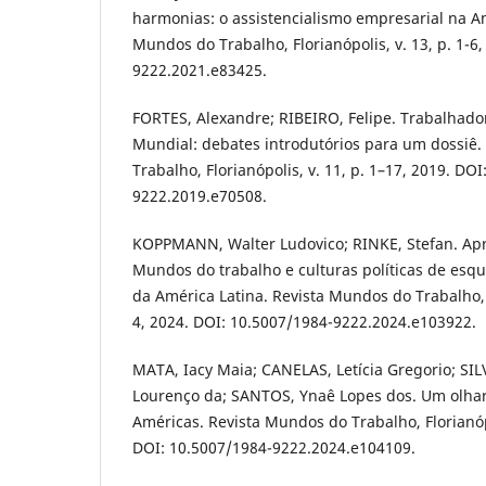
harmonias: o assistencialismo empresarial na Am
Mundos do Trabalho, Florianópolis, v. 13, p. 1-6
9222.2021.e83425.
FORTES, Alexandre; RIBEIRO, Felipe. Trabalhad
Mundial: debates introdutórios para um dossiê
Trabalho, Florianópolis, v. 11, p. 1–17, 2019. DO
9222.2019.e70508.
KOPPMANN, Walter Ludovico; RINKE, Stefan. Apr
Mundos do trabalho e culturas políticas de esq
da América Latina. Revista Mundos do Trabalho, Fl
4, 2024. DOI: 10.5007/1984-9222.2024.e103922.
MATA, Iacy Maia; CANELAS, Letícia Gregorio; SI
Lourenço da; SANTOS, Ynaê Lopes dos. Um olhar 
Américas. Revista Mundos do Trabalho, Florianópol
DOI: 10.5007/1984-9222.2024.e104109.