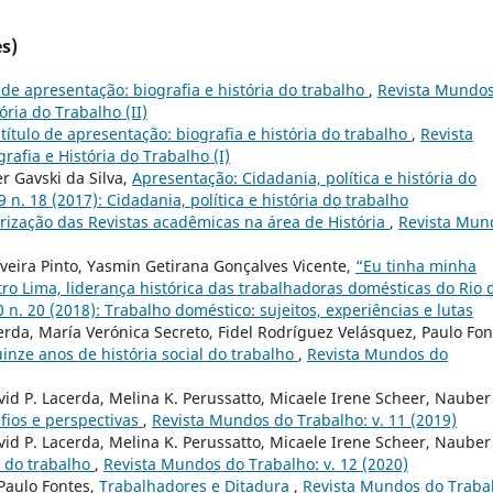
s)
o de apresentação: biografia e história do trabalho
,
Revista Mundo
tória do Trabalho (II)
 título de apresentação: biografia e história do trabalho
,
Revista
rafia e História do Trabalho (I)
er Gavski da Silva,
Apresentação: Cidadania, política e história do
 n. 18 (2017): Cidadania, política e história do trabalho
orização das Revistas acadêmicas na área de História
,
Revista Mun
liveira Pinto, Yasmin Getirana Gonçalves Vicente,
“Eu tinha minha
tro Lima, liderança histórica das trabalhadoras domésticas do Rio 
 n. 20 (2018): Trabalho doméstico: sujeitos, experiências e lutas
erda, María Verónica Secreto, Fidel Rodríguez Velásquez, Paulo Fon
inze anos de história social do trabalho
,
Revista Mundos do
David P. Lacerda, Melina K. Perussatto, Micaele Irene Scheer, Nauber
fios e perspectivas
,
Revista Mundos do Trabalho: v. 11 (2019)
David P. Lacerda, Melina K. Perussatto, Micaele Irene Scheer, Nauber
l do trabalho
,
Revista Mundos do Trabalho: v. 12 (2020)
 Paulo Fontes,
Trabalhadores e Ditadura
,
Revista Mundos do Traba