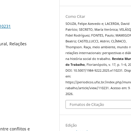
Como Citar
SOUZA, Felipe Azevedo e; LACERDA, David
110231
Patrício; SECRETO, María Verónica; VELÁS
Fidel Rodríguez; FONTES, Paulo; MAMIGO
Beatriz; CASTELLUCCI, Aldrin; CLÍMACO,
ral, Relações
Thompson. Raça, meio ambiente, mundo ru
relações internacionais: perspectivas e diá
na história social do trabalho.
Revista Mu
do Trabalho
, Florianópolis, v. 17, p. 1–6, 2
DOI: 10.5007/1984-9222.2025.e110231. Disp
em:
https://periodicos.ufsc.br/index.php/mu
rabalho/article/view/110231. Acesso em: 9
2026.
Fomatos de Citação
Edição
tre conflitos e