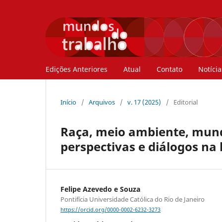
Edições Anteriores
Atual
Contato
Notícia
Início
/
Arquivos
/
v. 17 (2025)
/
Editorial
Raça, meio ambiente, mundo
perspectivas e diálogos na 
Felipe Azevedo e Souza
Pontifícia Universidade Católica do Rio de Janeiro
https://orcid.org/0000-0002-6232-3273