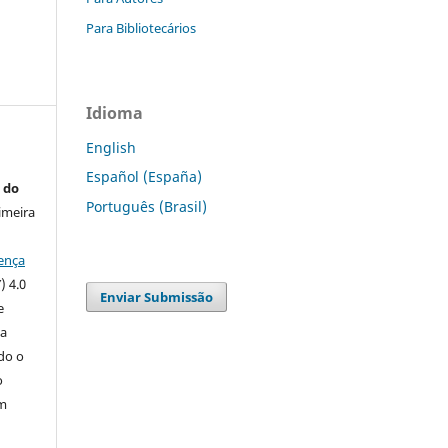
Para Bibliotecários
Idioma
English
Español (España)
 do
Português (Brasil)
imeira
ença
) 4.0
Enviar Submissão
e
 a
ndo o
o
m