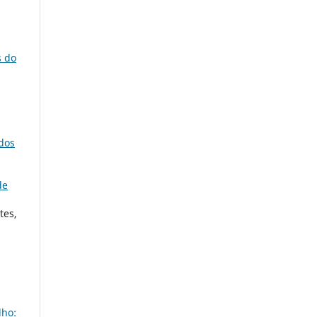
s do
dos
de
tes,
lho: