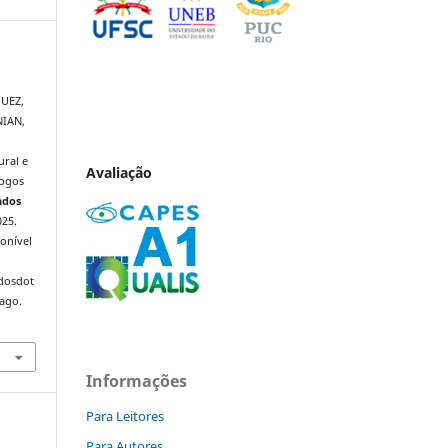
QUEZ,
NIAN,
ral e
Avaliação
logos
ndos
025.
onível
ndosdot
 ago.
Informações
Para Leitores
Para Autores