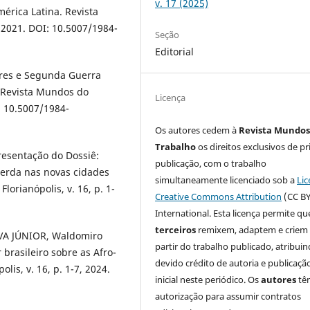
v. 17 (2025)
érica Latina. Revista
, 2021. DOI: 10.5007/1984-
Seção
Editorial
ores e Segunda Guerra
. Revista Mundos do
Licença
I: 10.5007/1984-
Os autores cedem à
Revista Mundos
Trabalho
os direitos exclusivos de pr
esentação do Dossiê:
publicação, com o trabalho
uerda nas novas cidades
simultaneamente licenciado sob a
Lic
orianópolis, v. 16, p. 1-
Creative Commons Attribution
(CC BY
International. Esta licença permite qu
terceiros
remixem, adaptem e criem
LVA JÚNIOR, Waldomiro
partir do trabalho publicado, atribui
brasileiro sobre as Afro-
devido crédito de autoria e publicaçã
is, v. 16, p. 1-7, 2024.
inicial neste periódico. Os
autores
tê
autorização para assumir contratos