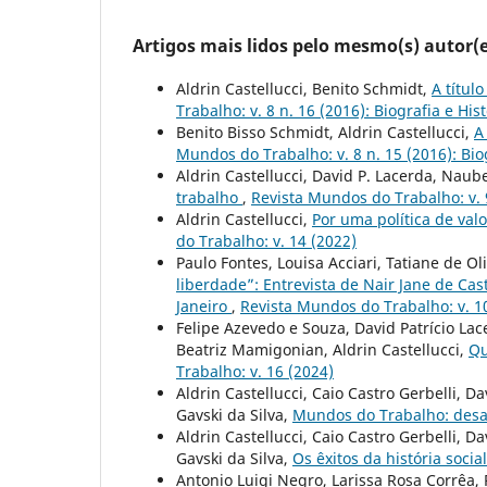
Artigos mais lidos pelo mesmo(s) autor(e
Aldrin Castellucci, Benito Schmidt,
A títul
Trabalho: v. 8 n. 16 (2016): Biografia e His
Benito Bisso Schmidt, Aldrin Castellucci,
A
Mundos do Trabalho: v. 8 n. 15 (2016): Biog
Aldrin Castellucci, David P. Lacerda, Naub
trabalho
,
Revista Mundos do Trabalho: v. 9
Aldrin Castellucci,
Por uma política de val
do Trabalho: v. 14 (2022)
Paulo Fontes, Louisa Acciari, Tatiane de O
liberdade”: Entrevista de Nair Jane de Cas
Janeiro
,
Revista Mundos do Trabalho: v. 10
Felipe Azevedo e Souza, David Patrício Lac
Beatriz Mamigonian, Aldrin Castellucci,
Qu
Trabalho: v. 16 (2024)
Aldrin Castellucci, Caio Castro Gerbelli, 
Gavski da Silva,
Mundos do Trabalho: desa
Aldrin Castellucci, Caio Castro Gerbelli, 
Gavski da Silva,
Os êxitos da história socia
Antonio Luigi Negro, Larissa Rosa Corrêa,