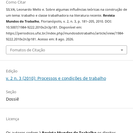
Como Citar
SILVA, Leonardo Mello e. Sobre algumas influências teóricas na construção de
um tema: trabalho e classe trabalhadora na literatura recente.
Revista
Mundos do Trabalho
, Florianópolis, v. 2, n. 3, p. 181–205, 2010. DOI:
10.5007/1984-9222.2010v2n3p181. Disponível em:
https://periodicos.ufsc.br/index.php/mundosdotrabalho/article/view/1984-
9222.2010v2n3p181. Acesso em: 8 ago. 2026.
Fomatos de Citação
Edição
v. 2 n. 3 (2010): Processos e condições de trabalho
Seção
Dossiê
Licença
Os autores cedem à
Revista Mundos do Trabalho
os direitos