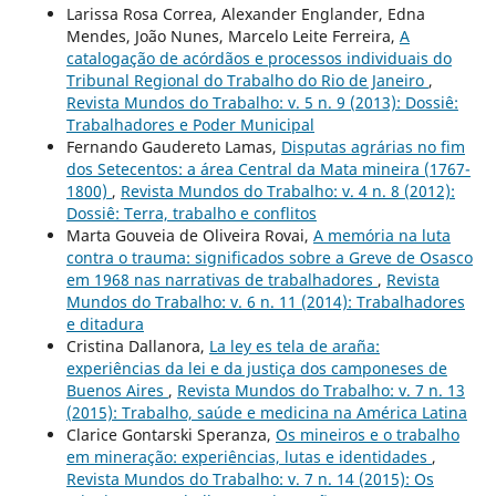
Larissa Rosa Correa, Alexander Englander, Edna
Mendes, João Nunes, Marcelo Leite Ferreira,
A
catalogação de acórdãos e processos individuais do
Tribunal Regional do Trabalho do Rio de Janeiro
,
Revista Mundos do Trabalho: v. 5 n. 9 (2013): Dossiê:
Trabalhadores e Poder Municipal
Fernando Gaudereto Lamas,
Disputas agrárias no fim
dos Setecentos: a área Central da Mata mineira (1767-
1800)
,
Revista Mundos do Trabalho: v. 4 n. 8 (2012):
Dossiê: Terra, trabalho e conflitos
Marta Gouveia de Oliveira Rovai,
A memória na luta
contra o trauma: significados sobre a Greve de Osasco
em 1968 nas narrativas de trabalhadores
,
Revista
Mundos do Trabalho: v. 6 n. 11 (2014): Trabalhadores
e ditadura
Cristina Dallanora,
La ley es tela de araña:
experiências da lei e da justiça dos camponeses de
Buenos Aires
,
Revista Mundos do Trabalho: v. 7 n. 13
(2015): Trabalho, saúde e medicina na América Latina
Clarice Gontarski Speranza,
Os mineiros e o trabalho
em mineração: experiências, lutas e identidades
,
Revista Mundos do Trabalho: v. 7 n. 14 (2015): Os