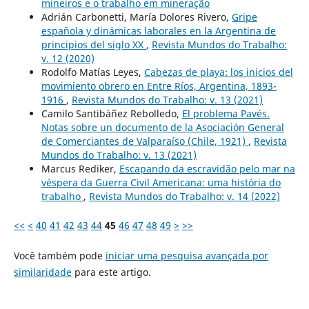
mineiros e o trabalho em mineração
Adrián Carbonetti, María Dolores Rivero,
Gripe
española y dinámicas laborales en la Argentina de
principios del siglo XX
,
Revista Mundos do Trabalho:
v. 12 (2020)
Rodolfo Matías Leyes,
Cabezas de playa: los inicios del
movimiento obrero en Entre Ríos, Argentina, 1893-
1916
,
Revista Mundos do Trabalho: v. 13 (2021)
Camilo Santibáñez Rebolledo,
El problema Pavés.
Notas sobre un documento de la Asociación General
de Comerciantes de Valparaíso (Chile, 1921)
,
Revista
Mundos do Trabalho: v. 13 (2021)
Marcus Rediker,
Escapando da escravidão pelo mar na
véspera da Guerra Civil Americana: uma história do
trabalho
,
Revista Mundos do Trabalho: v. 14 (2022)
<<
<
40
41
42
43
44
45
46
47
48
49
>
>>
Você também pode
iniciar uma pesquisa avançada por
similaridade
para este artigo.