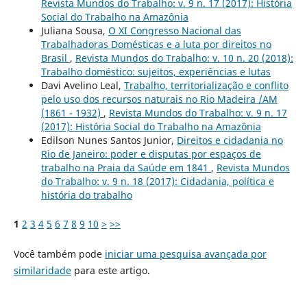
Revista Mundos do Trabalho: v. 9 n. 17 (2017): História
Social do Trabalho na Amazônia
Juliana Sousa,
O XI Congresso Nacional das
Trabalhadoras Domésticas e a luta por direitos no
Brasil
,
Revista Mundos do Trabalho: v. 10 n. 20 (2018):
Trabalho doméstico: sujeitos, experiências e lutas
Davi Avelino Leal,
Trabalho, territorialização e conflito
pelo uso dos recursos naturais no Rio Madeira /AM
(1861 - 1932)
,
Revista Mundos do Trabalho: v. 9 n. 17
(2017): História Social do Trabalho na Amazônia
Edilson Nunes Santos Junior,
Direitos e cidadania no
Rio de Janeiro: poder e disputas por espaços de
trabalho na Praia da Saúde em 1841
,
Revista Mundos
do Trabalho: v. 9 n. 18 (2017): Cidadania, política e
história do trabalho
1
2
3
4
5
6
7
8
9
10
>
>>
Você também pode
iniciar uma pesquisa avançada por
similaridade
para este artigo.