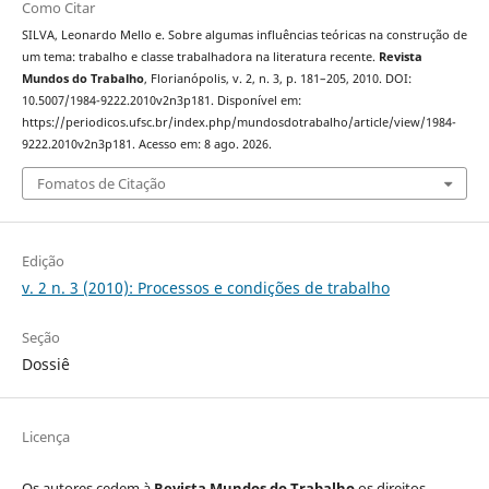
Como Citar
SILVA, Leonardo Mello e. Sobre algumas influências teóricas na construção de
um tema: trabalho e classe trabalhadora na literatura recente.
Revista
Mundos do Trabalho
, Florianópolis, v. 2, n. 3, p. 181–205, 2010. DOI:
10.5007/1984-9222.2010v2n3p181. Disponível em:
https://periodicos.ufsc.br/index.php/mundosdotrabalho/article/view/1984-
9222.2010v2n3p181. Acesso em: 8 ago. 2026.
Fomatos de Citação
Edição
v. 2 n. 3 (2010): Processos e condições de trabalho
Seção
Dossiê
Licença
Os autores cedem à
Revista Mundos do Trabalho
os direitos