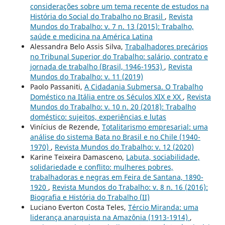
considerações sobre um tema recente de estudos na
História do Social do Trabalho no Brasil
,
Revista
Mundos do Trabalho: v. 7 n. 13 (2015): Trabalho,
saúde e medicina na América Latina
Alessandra Belo Assis Silva,
Trabalhadores precários
no Tribunal Superior do Trabalho: salário, contrato e
jornada de trabalho (Brasil, 1946-1953)
,
Revista
Mundos do Trabalho: v. 11 (2019)
Paolo Passaniti,
A Cidadania Submersa. O Trabalho
Doméstico na Itália entre os Séculos XIX e XX
,
Revista
Mundos do Trabalho: v. 10 n. 20 (2018): Trabalho
doméstico: sujeitos, experiências e lutas
Vinícius de Rezende,
Totalitarismo empresarial: uma
análise do sistema Bata no Brasil e no Chile (1940-
1970)
,
Revista Mundos do Trabalho: v. 12 (2020)
Karine Teixeira Damasceno,
Labuta, sociabilidade,
solidariedade e conflito: mulheres pobres,
trabalhadoras e negras em Feira de Santana, 1890-
1920
,
Revista Mundos do Trabalho: v. 8 n. 16 (2016):
Biografia e História do Trabalho (II)
Luciano Everton Costa Teles,
Tércio Miranda: uma
liderança anarquista na Amazônia (1913-1914)
,