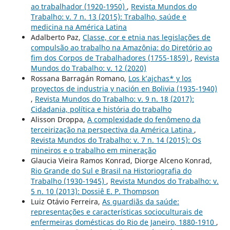
ao trabalhador (1920-1950)
,
Revista Mundos do
Trabalho: v. 7 n. 13 (2015): Trabalho, saúde e
medicina na América Latina
Adalberto Paz,
Classe, cor e etnia nas legislações de
compulsão ao trabalho na Amazônia: do Diretório ao
fim dos Corpos de Trabalhadores (1755-1859)
,
Revista
Mundos do Trabalho: v. 12 (2020)
Rossana Barragán Romano,
Los k’ajchas* y los
proyectos de industria y nación en Bolivia (1935-1940)
,
Revista Mundos do Trabalho: v. 9 n. 18 (2017):
Cidadania, política e história do trabalho
Alisson Droppa,
A complexidade do fenômeno da
terceirização na perspectiva da América Latina
,
Revista Mundos do Trabalho: v. 7 n. 14 (2015): Os
mineiros e o trabalho em mineração
Glaucia Vieira Ramos Konrad, Diorge Alceno Konrad,
Rio Grande do Sul e Brasil na Historiografia do
Trabalho (1930-1945)
,
Revista Mundos do Trabalho: v.
5 n. 10 (2013): Dossiê E. P. Thompson
Luiz Otávio Ferreira,
As guardiãs da saúde:
representações e características socioculturais de
enfermeiras domésticas do Rio de Janeiro, 1880-1910
,