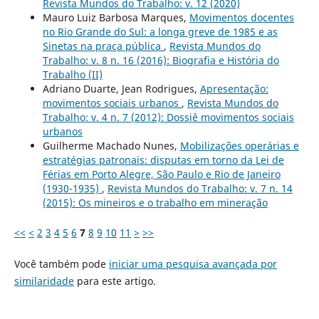
Revista Mundos do Trabalho: v. 12 (2020)
Mauro Luiz Barbosa Marques,
Movimentos docentes
no Rio Grande do Sul: a longa greve de 1985 e as
Sinetas na praça pública
,
Revista Mundos do
Trabalho: v. 8 n. 16 (2016): Biografia e História do
Trabalho (II)
Adriano Duarte, Jean Rodrigues,
Apresentação:
movimentos sociais urbanos
,
Revista Mundos do
Trabalho: v. 4 n. 7 (2012): Dossiê movimentos sociais
urbanos
Guilherme Machado Nunes,
Mobilizações operárias e
estratégias patronais: disputas em torno da Lei de
Férias em Porto Alegre, São Paulo e Rio de Janeiro
(1930-1935)
,
Revista Mundos do Trabalho: v. 7 n. 14
(2015): Os mineiros e o trabalho em mineração
<<
<
2
3
4
5
6
7
8
9
10
11
>
>>
Você também pode
iniciar uma pesquisa avançada por
similaridade
para este artigo.