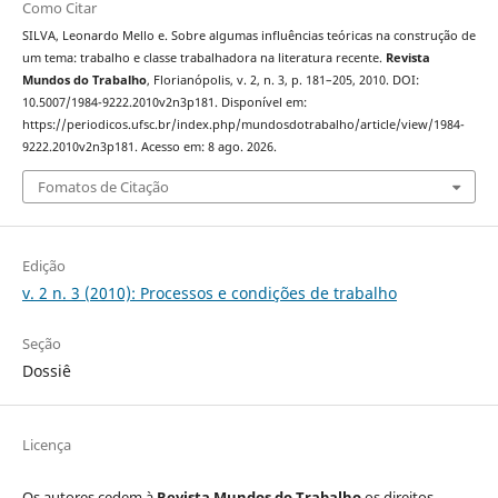
Como Citar
SILVA, Leonardo Mello e. Sobre algumas influências teóricas na construção de
um tema: trabalho e classe trabalhadora na literatura recente.
Revista
Mundos do Trabalho
, Florianópolis, v. 2, n. 3, p. 181–205, 2010. DOI:
10.5007/1984-9222.2010v2n3p181. Disponível em:
https://periodicos.ufsc.br/index.php/mundosdotrabalho/article/view/1984-
9222.2010v2n3p181. Acesso em: 8 ago. 2026.
Fomatos de Citação
Edição
v. 2 n. 3 (2010): Processos e condições de trabalho
Seção
Dossiê
Licença
Os autores cedem à
Revista Mundos do Trabalho
os direitos