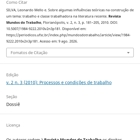
Como Citar
SILVA, Leonardo Mello e. Sobre algumas influências teóricas na construção de
um tema: trabalho e classe trabalhadora na literatura recente.
Revista
Mundos do Trabalho
, Florianópolis, v. 2, n. 3, p. 181–205, 2010. DOI:
10.5007/1984-9222.2010v2n3p181. Disponível em:
https://periodicos.ufsc.br/index.php/mundosdotrabalho/article/view/1984-
9222.2010v2n3p181. Acesso em: 9 ago. 2026.
Fomatos de Citação
Edição
v. 2 n. 3 (2010): Processos e condições de trabalho
Seção
Dossiê
Licença
Os autores cedem à
Revista Mundos do Trabalho
os direitos