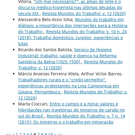
Vitoria,
"Um mal necessário?": as amas de leite e o
discurso médico-higienista nas últimas décadas do
século XIX
,
Revista Mundos do Trabalho: v. 12 (2020)
Alessandra Belo Assis Silva,
Mundos do trabalho em
diálogo: a importância das interseções para a História
do Trabalho
,
Revista Mundos do Trabalho: v. 10 n. 20
(2018): Trabalho doméstico: sujeitos, experiências e
lutas
Ricardo dos Santos Batista,
Serviço de Higiene
Industrial: trabalho, saúde e doença na Reforma
Sanitária da Bahia (1925-1930)
,
Revista Mundos do
Trabalho: v. 12 (2020)
Márcio Ananias Ferreira Vilela, Arthur Victor Barros,
Trabalhadores rurais e o “credo vermelho”:
experiências protestantes na Liga Camponesa em
Goiana, Pernambuco
,
Revista Mundos do Trabalho: v.
12 (2020)
Marta Cioccari,
Entre o campo e a mina: valores e
hibridações nas trajetórias de mineiros de carvão no
sul do Brasil
,
Revista Mundos do Trabalho: v. 7 n. 14
(2015): Os mineiros e o trabalho em mineração
<<
<
1
2
3
4
5
6
7
8
9
10
>
>>