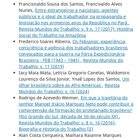
Francisnaldo Sousa dos Santos, Francivaldo Alves
Nunes,
Entre estrangeiros e nacionais: agentes
públicos e o ideal de trabalhador na propaganda e
legislação nos primeiros anos da República no Pará
,
Revista Mundos do Trabalho: v. 9 n. 17 (2017): História
Social do Trabalho na Amazônia
Frederico Soares Ribeiro,
Os Febianos: experiência,
consciência e agência dos trabalhadores brasileiros
convocados para a guerra na Força Expedicionária
Brasileira - FEB (1943 – 1945)
,
Revista Mundos do
Trabalho: v. 11 (2019)
Iacy Maia Mata, Letícia Gregorio Canelas, Waldomiro
Lourenço da Silva Júnior, Ynaê Lopes dos Santos,
Um
olhar brasileiro sobre as Afro-Américas
,
Revista
Mundos do Trabalho: v. 16 (2024)
Rodrigo de Azevedo Weimer,
Em que a trajetória do
senhor Manoel Inácio Marques Neto pode contribuir à
compreensão da formação do proletariado brasileiro?
(Rio Grande do Sul, década de 50 do século XX)
,
Revista Mundos do Trabalho: v. 8 n. 16 (2016):
Biografia e História do Trabalho (II)
Alan Costa Cerqueira, Maihara Raianne Marques