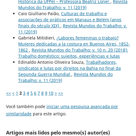
Histórica da UFPel – Professora Beatriz Loner
,
Revista
Mundos do Trabalho: v. 11 (2019)
Caio Giulliano Paião,
Culturas de trabalho e
associações de práticos em Manaus e Belém (anos
finais do século XIX)
,
Revista Mundos do Trabalho: v.
11 (2019)
Gabriela Mitidieri,
¿Labores femeninas o trabajo?
Mujeres dedicadas a la costura en Buenos Aires, 1852-
1862
,
Revista Mundos do Trabalho: v. 10 n. 20 (2018):
Trabalho doméstico: sujeitos, experiências e lutas
Edinaldo Antonio Oliveira Souza,
Trabalhadores,
sindicatos e lutas por direitos na Bahia no final da
Segunda Guerra Mundial
,
Revista Mundos do
Trabalho: v. 11 (2019)
<<
<
1
2
3
4
5
6
7
8
9
10
>
>>
Você também pode
iniciar uma pesquisa avançada por
similaridade
para este artigo.
Artigos mais lidos pelo mesmo(s) autor(es)