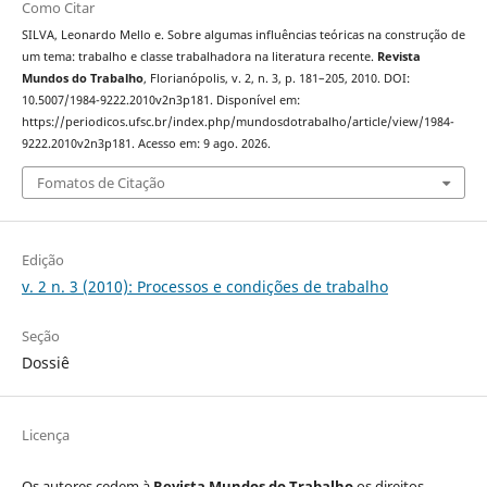
Como Citar
SILVA, Leonardo Mello e. Sobre algumas influências teóricas na construção de
um tema: trabalho e classe trabalhadora na literatura recente.
Revista
Mundos do Trabalho
, Florianópolis, v. 2, n. 3, p. 181–205, 2010. DOI:
10.5007/1984-9222.2010v2n3p181. Disponível em:
https://periodicos.ufsc.br/index.php/mundosdotrabalho/article/view/1984-
9222.2010v2n3p181. Acesso em: 9 ago. 2026.
Fomatos de Citação
Edição
v. 2 n. 3 (2010): Processos e condições de trabalho
Seção
Dossiê
Licença
Os autores cedem à
Revista Mundos do Trabalho
os direitos