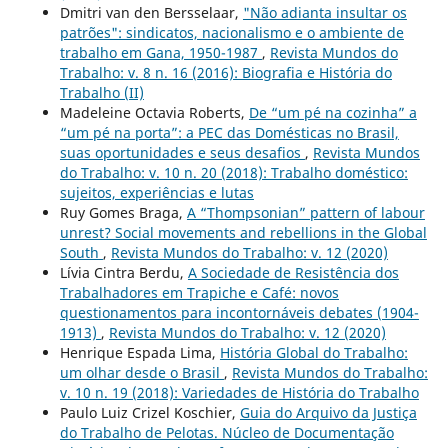
Dmitri van den Bersselaar,
"Não adianta insultar os
patrões": sindicatos, nacionalismo e o ambiente de
trabalho em Gana, 1950-1987
,
Revista Mundos do
Trabalho: v. 8 n. 16 (2016): Biografia e História do
Trabalho (II)
Madeleine Octavia Roberts,
De “um pé na cozinha” a
“um pé na porta”: a PEC das Domésticas no Brasil,
suas oportunidades e seus desafios
,
Revista Mundos
do Trabalho: v. 10 n. 20 (2018): Trabalho doméstico:
sujeitos, experiências e lutas
Ruy Gomes Braga,
A “Thompsonian” pattern of labour
unrest? Social movements and rebellions in the Global
South
,
Revista Mundos do Trabalho: v. 12 (2020)
Lívia Cintra Berdu,
A Sociedade de Resistência dos
Trabalhadores em Trapiche e Café: novos
questionamentos para incontornáveis debates (1904-
1913)
,
Revista Mundos do Trabalho: v. 12 (2020)
Henrique Espada Lima,
História Global do Trabalho:
um olhar desde o Brasil
,
Revista Mundos do Trabalho:
v. 10 n. 19 (2018): Variedades de História do Trabalho
Paulo Luiz Crizel Koschier,
Guia do Arquivo da Justiça
do Trabalho de Pelotas. Núcleo de Documentação