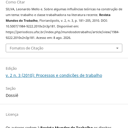
Como Citar
SILVA, Leonardo Mello e. Sobre algumas influências teóricas na construção de
um tema: trabalho e classe trabalhadora na literatura recente.
Revista
Mundos do Trabalho
, Florianópolis, v. 2, n. 3, p. 181–205, 2010. DOI:
10.5007/1984-9222.2010v2n3p181. Disponível em:
https://periodicos.ufsc.br/index.php/mundosdotrabalho/article/view/1984-
9222.2010v2n3p181. Acesso em: 8 ago. 2026.
Fomatos de Citação
Edição
v. 2 n. 3 (2010): Processos e condições de trabalho
Seção
Dossiê
Licença
Os autores cedem à
Revista Mundos do Trabalho
os direitos