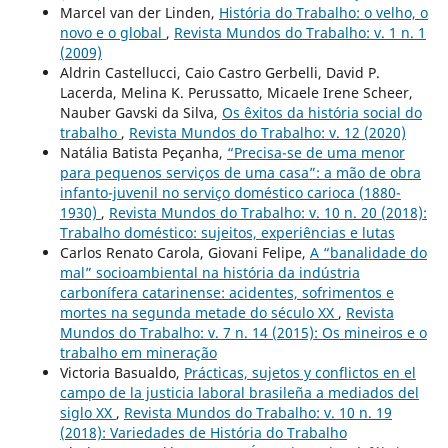
Marcel van der Linden,
História do Trabalho: o velho, o
novo e o global
,
Revista Mundos do Trabalho: v. 1 n. 1
(2009)
Aldrin Castellucci, Caio Castro Gerbelli, David P.
Lacerda, Melina K. Perussatto, Micaele Irene Scheer,
Nauber Gavski da Silva,
Os êxitos da história social do
trabalho
,
Revista Mundos do Trabalho: v. 12 (2020)
Natália Batista Peçanha,
“Precisa-se de uma menor
para pequenos serviços de uma casa”: a mão de obra
infanto-juvenil no serviço doméstico carioca (1880-
1930)
,
Revista Mundos do Trabalho: v. 10 n. 20 (2018):
Trabalho doméstico: sujeitos, experiências e lutas
Carlos Renato Carola, Giovani Felipe,
A “banalidade do
mal” socioambiental na história da indústria
carbonífera catarinense: acidentes, sofrimentos e
mortes na segunda metade do século XX
,
Revista
Mundos do Trabalho: v. 7 n. 14 (2015): Os mineiros e o
trabalho em mineração
Victoria Basualdo,
Prácticas, sujetos y conflictos en el
campo de la justicia laboral brasileña a mediados del
siglo XX
,
Revista Mundos do Trabalho: v. 10 n. 19
(2018): Variedades de História do Trabalho