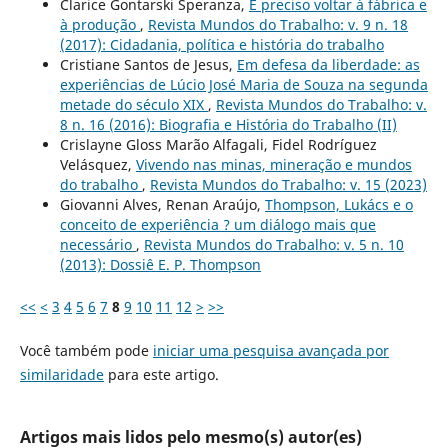
Clarice Gontarski Speranza,
É preciso voltar à fábrica e
à produção
,
Revista Mundos do Trabalho: v. 9 n. 18
(2017): Cidadania, política e história do trabalho
Cristiane Santos de Jesus,
Em defesa da liberdade: as
experiências de Lúcio José Maria de Souza na segunda
metade do século XIX
,
Revista Mundos do Trabalho: v.
8 n. 16 (2016): Biografia e História do Trabalho (II)
Crislayne Gloss Marão Alfagali, Fidel Rodríguez
Velásquez,
Vivendo nas minas, mineração e mundos
do trabalho
,
Revista Mundos do Trabalho: v. 15 (2023)
Giovanni Alves, Renan Araújo,
Thompson, Lukács e o
conceito de experiência ? um diálogo mais que
necessário
,
Revista Mundos do Trabalho: v. 5 n. 10
(2013): Dossiê E. P. Thompson
<<
<
3
4
5
6
7
8
9
10
11
12
>
>>
Você também pode
iniciar uma pesquisa avançada por
similaridade
para este artigo.
Artigos mais lidos pelo mesmo(s) autor(es)