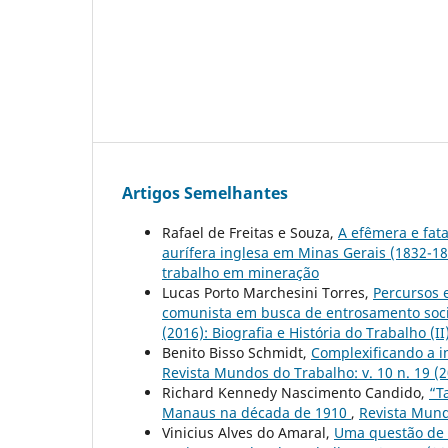
Artigos Semelhantes
Rafael de Freitas e Souza,
A efêmera e fat
aurífera inglesa em Minas Gerais (1832-1
trabalho em mineração
Lucas Porto Marchesini Torres,
Percursos e
comunista em busca de entrosamento soci
(2016): Biografia e História do Trabalho (II
Benito Bisso Schmidt,
Complexificando a i
Revista Mundos do Trabalho: v. 10 n. 19 (
Richard Kennedy Nascimento Candido,
“T
Manaus na década de 1910
,
Revista Mund
Vinicius Alves do Amaral,
Uma questão de s