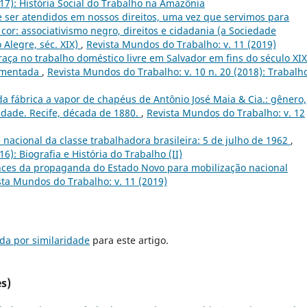
17): História Social do Trabalho na Amazônia
ser atendidos em nossos direitos, uma vez que servimos para
cor: associativismo negro, direitos e cidadania (a Sociedade
 Alegre, séc. XIX)
,
Revista Mundos do Trabalho: v. 11 (2019)
raça no trabalho doméstico livre em Salvador em fins do século XIX
egmentada
,
Revista Mundos do Trabalho: v. 10 n. 20 (2018): Trabalh
da fábrica a vapor de chapéus de Antônio José Maia & Cia.: gênero,
lidade. Recife, década de 1880.
,
Revista Mundos do Trabalho: v. 12
 nacional da classe trabalhadora brasileira: 5 de julho de 1962
,
6): Biografia e História do Trabalho (II)
ances da propaganda do Estado Novo para mobilização nacional
sta Mundos do Trabalho: v. 11 (2019)
da por similaridade
para este artigo.
s)