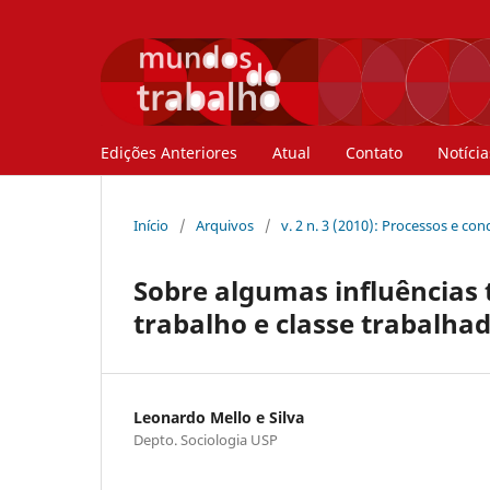
Edições Anteriores
Atual
Contato
Notícia
Início
/
Arquivos
/
v. 2 n. 3 (2010): Processos e co
Sobre algumas influências 
trabalho e classe trabalhad
Leonardo Mello e Silva
Depto. Sociologia USP