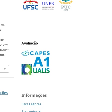
ema:
a
DOI:
Avaliação
el em:
ndosdot
181.
ições
Informações
Para Leitores
Para Autores