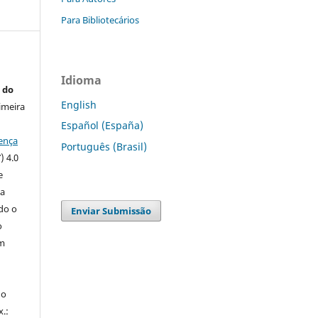
Para Bibliotecários
Idioma
 do
English
imeira
Español (España)
ença
Português (Brasil)
) 4.0
e
 a
ndo o
Enviar Submissão
o
m
do
x.: