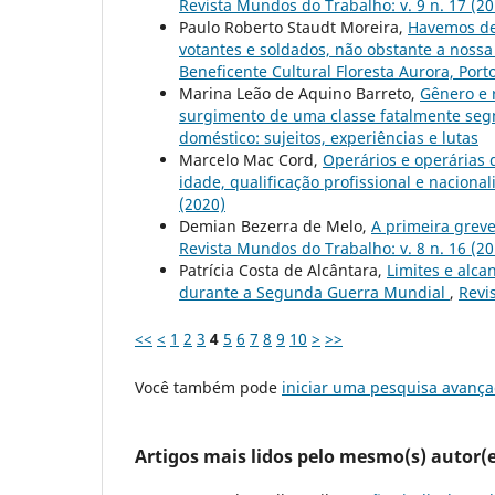
Revista Mundos do Trabalho: v. 9 n. 17 (20
Paulo Roberto Staudt Moreira,
Havemos de 
votantes e soldados, não obstante a nossa 
Beneficente Cultural Floresta Aurora, Porto
Marina Leão de Aquino Barreto,
Gênero e 
surgimento de uma classe fatalmente s
doméstico: sujeitos, experiências e lutas
Marcelo Mac Cord,
Operários e operárias 
idade, qualificação profissional e naciona
(2020)
Demian Bezerra de Melo,
A primeira greve
Revista Mundos do Trabalho: v. 8 n. 16 (201
Patrícia Costa de Alcântara,
Limites e alc
durante a Segunda Guerra Mundial
,
Revi
<<
<
1
2
3
4
5
6
7
8
9
10
>
>>
Você também pode
iniciar uma pesquisa avança
Artigos mais lidos pelo mesmo(s) autor(e