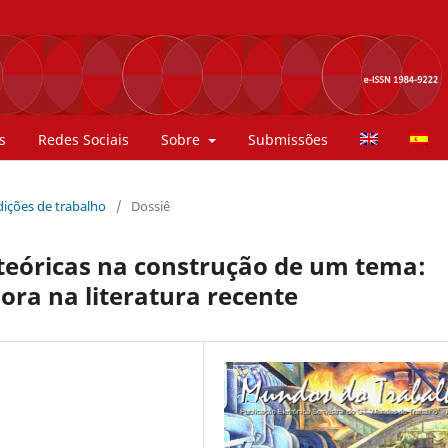
s
Redes Sociais
Sobre
Submissões
ndições de trabalho
/
Dossiê
teóricas na construção de um tema:
ora na literatura recente