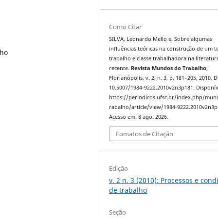
Como Citar
SILVA, Leonardo Mello e. Sobre algumas
influências teóricas na construção de um t
lho
trabalho e classe trabalhadora na literatur
recente.
Revista Mundos do Trabalho
,
Florianópolis, v. 2, n. 3, p. 181–205, 2010. 
10.5007/1984-9222.2010v2n3p181. Disponív
https://periodicos.ufsc.br/index.php/mu
rabalho/article/view/1984-9222.2010v2n3p
Acesso em: 8 ago. 2026.
Fomatos de Citação
Edição
v. 2 n. 3 (2010): Processos e cond
de trabalho
Seção