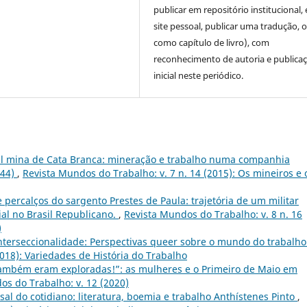
publicar em repositório institucional,
site pessoal, publicar uma tradução, 
como capítulo de livro), com
reconhecimento de autoria e publica
inicial neste periódico.
al mina de Cata Branca: mineração e trabalho numa companhia
844)
,
Revista Mundos do Trabalho: v. 7 n. 14 (2015): Os mineiros e 
 percalços do sargento Prestes de Paula: trajetória de um militar
al no Brasil Republicano.
,
Revista Mundos do Trabalho: v. 8 n. 16
)
nterseccionalidade: Perspectivas queer sobre o mundo do trabalh
2018): Variedades de História do Trabalho
ambém eram exploradas!”: as mulheres e o Primeiro de Maio em
os do Trabalho: v. 12 (2020)
al do cotidiano: literatura, boemia e trabalho Anthístenes Pinto
,