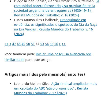
Diego Rubén Ceruso, Gabriel Omar Piro Mittelman,
La
comunidad obrera ferroviaria y su gravitación en la
sociedad argentina de entreguerras (1930-1943)
,
Revista Mundos do Trabalho: v. 16 (2024)
Lucas Koutsoukos-Chalhoub,
Branquitude em
evidência: os significados disputados do Dia da Raça
na Era Vargas
,
Revista Mundos do Trabalho: v. 16
(2024)
<<
<
47
48
49
50
51
52
53
54
55
56
>
>>
Você também pode
iniciar uma pesquisa avançada por
similaridade
para este artigo.
Artigos mais lidos pelo mesmo(s) autor(es)
Leonardo Mello e Silva,
Ação sindical ampliada: mais
um capítulo do ABC ‘ativo-propositivo’
,
Revista
Mundos do Trabalho: v. 17 (2025)