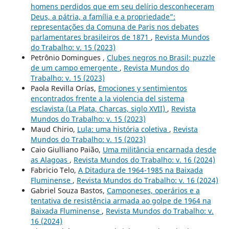
homens perdidos que em seu delírio desconheceram
Deus, a pátria, a família e a propriedade”:
representações da Comuna de Paris nos debates
parlamentares brasileiros de 1871
,
Revista Mundos
do Trabalho: v. 15 (2023)
Petrônio Domingues ,
Clubes negros no Brasil: puzzle
de um campo emergente
,
Revista Mundos do
Trabalho: v. 15 (2023)
Paola Revilla Orías,
Emociones y sentimientos
encontrados frente a la violencia del sistema
esclavista (La Plata, Charcas, siglo XVII)
,
Revista
Mundos do Trabalho: v. 15 (2023)
Maud Chirio,
Lula: uma história coletiva
,
Revista
Mundos do Trabalho: v. 15 (2023)
Caio Giulliano Paião,
Uma militância encarnada desde
as Alagoas
,
Revista Mundos do Trabalho: v. 16 (2024)
Fabricio Telo,
A Ditadura de 1964-1985 na Baixada
Fluminense
,
Revista Mundos do Trabalho: v. 16 (2024)
Gabriel Souza Bastos,
Camponeses, operários e a
tentativa de resistência armada ao golpe de 1964 na
Baixada Fluminense
,
Revista Mundos do Trabalho: v.
16 (2024)