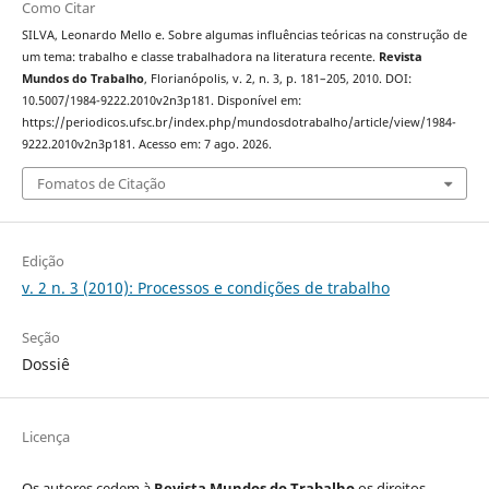
Como Citar
SILVA, Leonardo Mello e. Sobre algumas influências teóricas na construção de
um tema: trabalho e classe trabalhadora na literatura recente.
Revista
Mundos do Trabalho
, Florianópolis, v. 2, n. 3, p. 181–205, 2010. DOI:
10.5007/1984-9222.2010v2n3p181. Disponível em:
https://periodicos.ufsc.br/index.php/mundosdotrabalho/article/view/1984-
9222.2010v2n3p181. Acesso em: 7 ago. 2026.
Fomatos de Citação
Edição
v. 2 n. 3 (2010): Processos e condições de trabalho
Seção
Dossiê
Licença
Os autores cedem à
Revista Mundos do Trabalho
os direitos