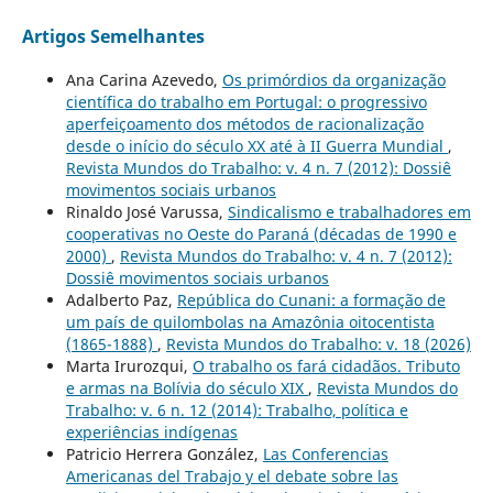
Artigos Semelhantes
Ana Carina Azevedo,
Os primórdios da organização
científica do trabalho em Portugal: o progressivo
aperfeiçoamento dos métodos de racionalização
desde o início do século XX até à II Guerra Mundial
,
Revista Mundos do Trabalho: v. 4 n. 7 (2012): Dossiê
movimentos sociais urbanos
Rinaldo José Varussa,
Sindicalismo e trabalhadores em
cooperativas no Oeste do Paraná (décadas de 1990 e
2000)
,
Revista Mundos do Trabalho: v. 4 n. 7 (2012):
Dossiê movimentos sociais urbanos
Adalberto Paz,
República do Cunani: a formação de
um país de quilombolas na Amazônia oitocentista
(1865-1888)
,
Revista Mundos do Trabalho: v. 18 (2026)
Marta Irurozqui,
O trabalho os fará cidadãos. Tributo
e armas na Bolívia do século XIX
,
Revista Mundos do
Trabalho: v. 6 n. 12 (2014): Trabalho, política e
experiências indígenas
Patricio Herrera González,
Las Conferencias
Americanas del Trabajo y el debate sobre las