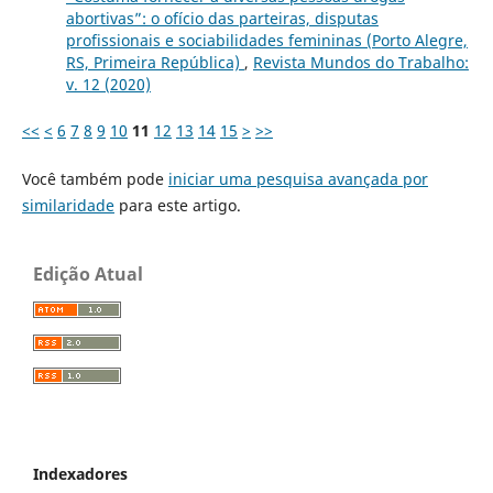
abortivas”: o ofício das parteiras, disputas
profissionais e sociabilidades femininas (Porto Alegre,
RS, Primeira República)
,
Revista Mundos do Trabalho:
v. 12 (2020)
<<
<
6
7
8
9
10
11
12
13
14
15
>
>>
Você também pode
iniciar uma pesquisa avançada por
similaridade
para este artigo.
Edição Atual
Indexadores