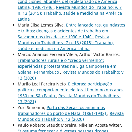
condiciones laborales del proletariado de América
Latina, 1936-1946
,
Revista Mundos do Trabalho: v. 7
n. 13 (2015): Trabalho, saúde e medicina na América
Latina
Maria Elisa Lemos Silva,
Entre lançadeiras, guindastes
e trilhos: doenças e acidentes de trabalho em
Salvador nas décadas de 1930 e 1940
,
Revista
Mundos do Trabalho: v. 7 n. 13 (2015): Trabalho,
saúde e medicina na América Latina
Márcio Ananias Ferreira Vilela, Arthur Victor Barros,
Trabalhadores rurais e o “credo vermelho”:
experiências protestantes na Liga Camponesa em
Goiana, Pernambuco
,
Revista Mundos do Trabalho: v.
12 (2020)
Murilo Leal Pereira Neto,
Eleitoras: participação
política e comportamento eleitoral feminino nos anos
1950 em São Paulo
,
Revista Mundos do Trabalho: v.
13 (2021)
Yuri Simonini,
Porto das Secas: os anônimos
trabalhadores do porto de Natal (1861-1932)
,
Revista
Mundos do Trabalho: v. 12 (2020)
Paulo Roberto Staudt Moreira, Nikelen Acosta Witter,
“Costuma fornecer a diversas pessoas drogas