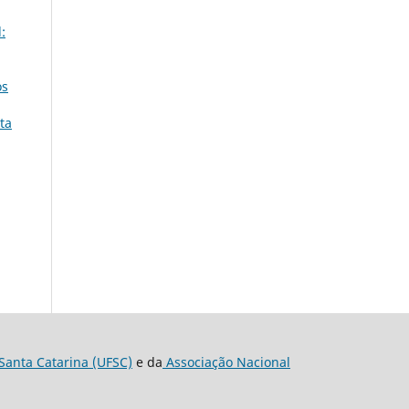
:
os
ta
Santa Catarina (UFSC)
e da
Associação Nacional