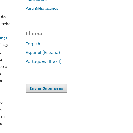
Para Bibliotecários
 do
imeira
Idioma
ença
English
) 4.0
e
Español (España)
 a
Português (Brasil)
ndo o
o
m
Enviar Submissão
do
x.:
 em
ou