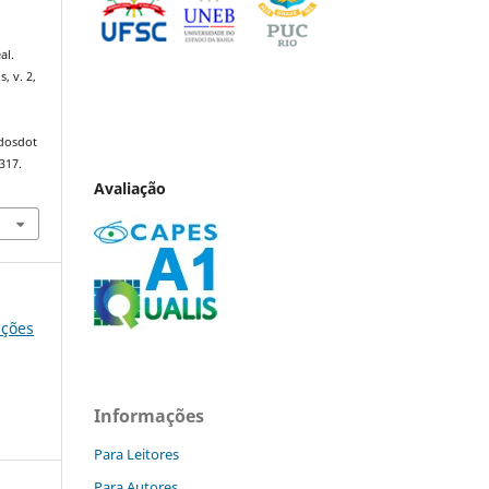
al.
s, v. 2,
ndosdot
317.
Avaliação
ições
Informações
Para Leitores
Para Autores