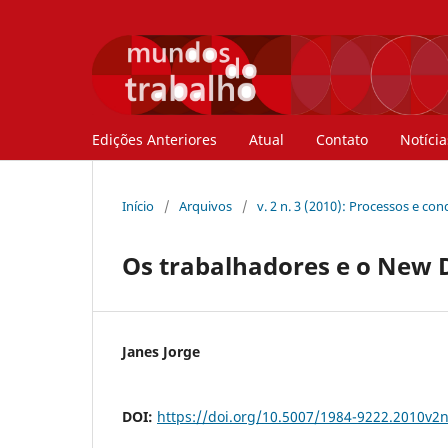
Edições Anteriores
Atual
Contato
Notícia
Início
/
Arquivos
/
v. 2 n. 3 (2010): Processos e co
Os trabalhadores e o New 
Janes Jorge
DOI:
https://doi.org/10.5007/1984-9222.2010v2