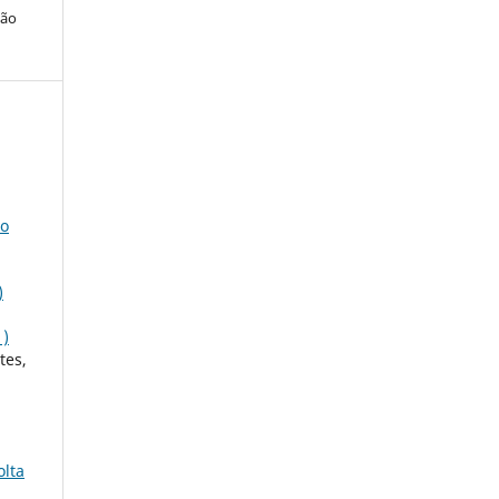
ção
no
)
1)
tes,
olta