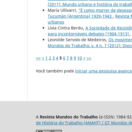
(2011): Mundo urbano e história do traba
María Ullivarri,
“É como morrer de desespe
Tucumán (Argentina) 1939-1943
,
Revista 
urbanos
Lívia Cintra Berdu,
A Sociedade de Resistê
para incontornáveis debates (1904-1913)
Leonilde Servolo de Medeiros,
Os movimen
Mundos do Trabalho: v. 4 n. 7 (2012): Dos
<<
<
1
2
3
4
5
6
7
8
9
10
>
>>
Você também pode
iniciar uma pesquisa avança
A
Revista Mundos do Trabalho
(e-ISSN: 1984-92
de História do Trabalho (ANAHT) / GT Mundos do