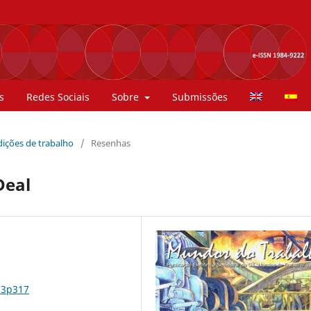
s
Redes Sociais
Sobre
Submissões
ndições de trabalho
/
Resenhas
Deal
n3p317