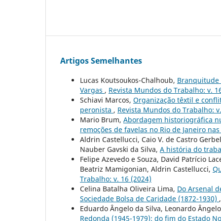
Artigos Semelhantes
Lucas Koutsoukos-Chalhoub,
Branquitude 
Vargas
,
Revista Mundos do Trabalho: v. 1
Schiavi Marcos,
Organização têxtil e confl
peronista
,
Revista Mundos do Trabalho: v. 
Mario Brum,
Abordagem historiográfica nu
remoções de favelas no Rio de Janeiro na
Aldrin Castellucci, Caio V. de Castro Gerbe
Nauber Gavski da Silva,
A história do tra
Felipe Azevedo e Souza, David Patrício Lac
Beatriz Mamigonian, Aldrin Castellucci,
Qu
Trabalho: v. 16 (2024)
Celina Batalha Oliveira Lima,
Do Arsenal d
Sociedade Bolsa de Caridade (1872-1930)
Eduardo Ângelo da Silva, Leonardo Ângelo
Redonda (1945-1979): do fim do Estado N