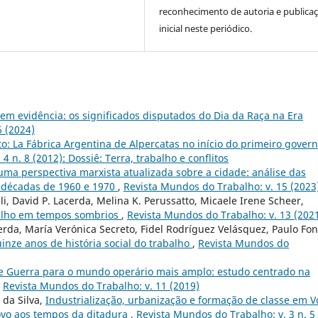
reconhecimento de autoria e publica
inicial neste periódico.
em evidência: os significados disputados do Dia da Raça na Era
6 (2024)
ito: La Fábrica Argentina de Alpercatas no início do primeiro gover
4 n. 8 (2012): Dossiê: Terra, trabalho e conflitos
ma perspectiva marxista atualizada sobre a cidade: análise das
s décadas de 1960 e 1970
,
Revista Mundos do Trabalho: v. 15 (2023
lli, David P. Lacerda, Melina K. Perussatto, Micaele Irene Scheer,
balho em tempos sombrios
,
Revista Mundos do Trabalho: v. 13 (202
erda, María Verónica Secreto, Fidel Rodríguez Velásquez, Paulo Fon
inze anos de história social do trabalho
,
Revista Mundos do
e Guerra para o mundo operário mais amplo: estudo centrado na
,
Revista Mundos do Trabalho: v. 11 (2019)
 da Silva,
Industrialização, urbanização e formação de classe em V
ovo aos tempos da ditadura
,
Revista Mundos do Trabalho: v. 3 n. 5