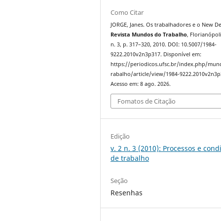
Como Citar
JORGE, Janes. Os trabalhadores e o New De
Revista Mundos do Trabalho
, Florianópoli
n. 3, p. 317–320, 2010. DOI: 10.5007/1984-
9222.2010v2n3p317. Disponível em:
https://periodicos.ufsc.br/index.php/mu
rabalho/article/view/1984-9222.2010v2n3p
Acesso em: 8 ago. 2026.
Fomatos de Citação
Edição
v. 2 n. 3 (2010): Processos e cond
de trabalho
Seção
Resenhas