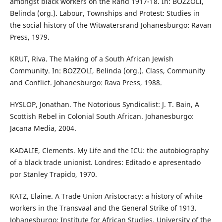
amongst black workers on the Rand 1917-18. In: BOZZOLI,
Belinda (org.). Labour, Townships and Protest: Studies in
the social history of the Witwatersrand Johanesburgo: Ravan
Press, 1979.
KRUT, Riva. The Making of a South African Jewish
Community. In: BOZZOLI, Belinda (org.). Class, Community
and Conflict. Johanesburgo: Rava Press, 1988.
HYSLOP, Jonathan. The Notorious Syndicalist: J. T. Bain, A
Scottish Rebel in Colonial South African. Johanesburgo:
Jacana Media, 2004.
KADALIE, Clements. My Life and the ICU: the autobiography
of a black trade unionist. Londres: Editado e apresentado
por Stanley Trapido, 1970.
KATZ, Elaine. A Trade Union Aristocracy: a history of white
workers in the Transvaal and the General Strike of 1913.
Johanesburgo: Institute for African Studies, University of the