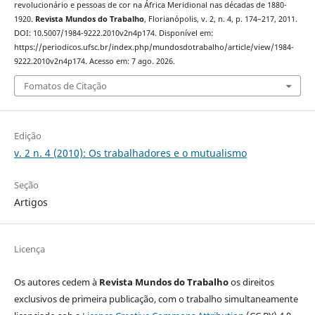
revolucionário e pessoas de cor na África Meridional nas décadas de 1880-
1920.
Revista Mundos do Trabalho
, Florianópolis, v. 2, n. 4, p. 174–217, 2011.
DOI: 10.5007/1984-9222.2010v2n4p174. Disponível em:
https://periodicos.ufsc.br/index.php/mundosdotrabalho/article/view/1984-
9222.2010v2n4p174. Acesso em: 7 ago. 2026.
Fomatos de Citação
Edição
v. 2 n. 4 (2010): Os trabalhadores e o mutualismo
Seção
Artigos
Licença
Os autores cedem à
Revista Mundos do Trabalho
os direitos
exclusivos de primeira publicação, com o trabalho simultaneamente