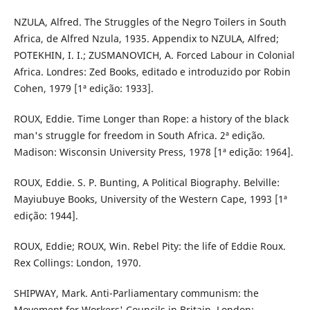
NZULA, Alfred. The Struggles of the Negro Toilers in South
Africa, de Alfred Nzula, 1935. Appendix to NZULA, Alfred;
POTEKHIN, I. I.; ZUSMANOVICH, A. Forced Labour in Colonial
Africa. Londres: Zed Books, editado e introduzido por Robin
Cohen, 1979 [1ª edição: 1933].
ROUX, Eddie. Time Longer than Rope: a history of the black
man's struggle for freedom in South Africa. 2ª edição.
Madison: Wisconsin University Press, 1978 [1ª edição: 1964].
ROUX, Eddie. S. P. Bunting, A Political Biography. Belville:
Mayiubuye Books, University of the Western Cape, 1993 [1ª
edição: 1944].
ROUX, Eddie; ROUX, Win. Rebel Pity: the life of Eddie Roux.
Rex Collings: London, 1970.
SHIPWAY, Mark. Anti-Parliamentary communism: the
Movement for Workers' Councils in Britain. London: