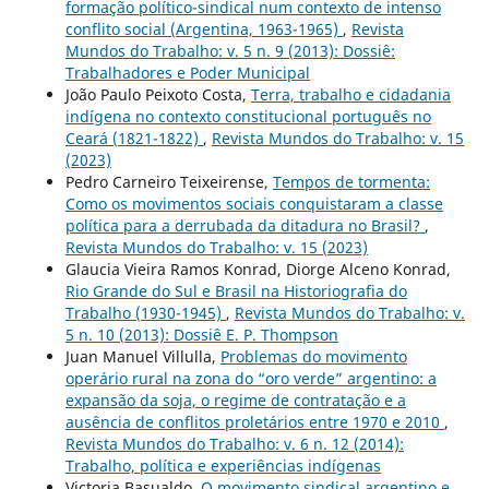
formação político-sindical num contexto de intenso
conflito social (Argentina, 1963-1965)
,
Revista
Mundos do Trabalho: v. 5 n. 9 (2013): Dossiê:
Trabalhadores e Poder Municipal
João Paulo Peixoto Costa,
Terra, trabalho e cidadania
indígena no contexto constitucional português no
Ceará (1821-1822)
,
Revista Mundos do Trabalho: v. 15
(2023)
Pedro Carneiro Teixeirense,
Tempos de tormenta:
Como os movimentos sociais conquistaram a classe
política para a derrubada da ditadura no Brasil?
,
Revista Mundos do Trabalho: v. 15 (2023)
Glaucia Vieira Ramos Konrad, Diorge Alceno Konrad,
Rio Grande do Sul e Brasil na Historiografia do
Trabalho (1930-1945)
,
Revista Mundos do Trabalho: v.
5 n. 10 (2013): Dossiê E. P. Thompson
Juan Manuel Villulla,
Problemas do movimento
operário rural na zona do “oro verde” argentino: a
expansão da soja, o regime de contratação e a
ausência de conflitos proletários entre 1970 e 2010
,
Revista Mundos do Trabalho: v. 6 n. 12 (2014):
Trabalho, política e experiências indígenas
Victoria Basualdo,
O movimento sindical argentino e