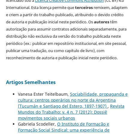
licenciado sob a
Licença Creative Commons Attribution
(CC BY) 4.0
International. Esta licença permite que
terceiros
remixem, adaptem
e criem a partir do trabalho publicado, atribuindo o devido crédito
de autoria e publicação inicial neste periódico. Os
autores
têm
autorização para assumir contratos adicionais separadamente, para
distribuição não exclusiva da versão do trabalho publicada neste
periódico (ex.: publicar em repositório institucional, em site pessoal,
publicar uma tradução, ou como capítulo de livro), com
reconhecimento de autoria e publicação inicial neste periódico.
Artigos Semelhantes
Vanesa Ester Teitelbaum,
Sociabilidade, propaganda e
cultura: centros operários no norte da Argentina
(Tucumán e Santiago del Estero, 1897-1907)
,
Revista
Mundos do Trabalho: v. 4 n. 7 (2012): Dossiê
movimentos sociais urbanos
Gabriela Scodeller,
O Instituto de Formação e
Formação Social Sindical: uma experiência de