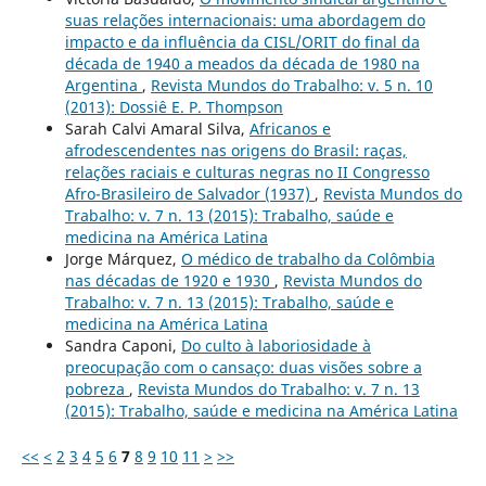
suas relações internacionais: uma abordagem do
impacto e da influência da CISL/ORIT do final da
década de 1940 a meados da década de 1980 na
Argentina
,
Revista Mundos do Trabalho: v. 5 n. 10
(2013): Dossiê E. P. Thompson
Sarah Calvi Amaral Silva,
Africanos e
afrodescendentes nas origens do Brasil: raças,
relações raciais e culturas negras no II Congresso
Afro-Brasileiro de Salvador (1937)
,
Revista Mundos do
Trabalho: v. 7 n. 13 (2015): Trabalho, saúde e
medicina na América Latina
Jorge Márquez,
O médico de trabalho da Colômbia
nas décadas de 1920 e 1930
,
Revista Mundos do
Trabalho: v. 7 n. 13 (2015): Trabalho, saúde e
medicina na América Latina
Sandra Caponi,
Do culto à laboriosidade à
preocupação com o cansaço: duas visões sobre a
pobreza
,
Revista Mundos do Trabalho: v. 7 n. 13
(2015): Trabalho, saúde e medicina na América Latina
<<
<
2
3
4
5
6
7
8
9
10
11
>
>>